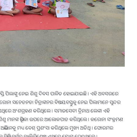
ବସ୍ତି ପିଲାଙ୍କୁ ନେଇ ଶିଶୁ ଦିବସ ପାଳିତ ହୋଇଯାଇଛି । ଏହି ଅବସରରେ
 । କରୋନା ସଚେତନତା ଚିତ୍ରାଙ୍କନର ବିଷୟବସ୍ତୁକୁ ନେଇ ପିଲାମାନେ ସୁନ୍ଦର
ଶିଶୁ ଏଥିରେ ଅଂଶଗ୍ରହଣ କରିଥିଲେ । ସମାଜସେବୀ ତ୍ରିନାଥ ଲେଙ୍କା ଏହି
ିଶୁ ମାନଙ୍କ ଭୂମିକା ଉପରେ ଆଲୋକପାତ କରିଥିଲେ । କରୋନା ସଂକ୍ରମଣ
ିଯାନକୁ ମଧ୍ୟ ବେଶ୍ ପ୍ରଶଂସା କରିଥିଲେ ମୁଖ୍ୟ ଅତିଥି । ଫୋରମର
େ ବିଭିନ୍ନ ବର୍ଗର ବ୍ୟକ୍ତିବିଶେଷ ଏଥିରେ ଯୋଗ ଦେଇଥିଲେ ।