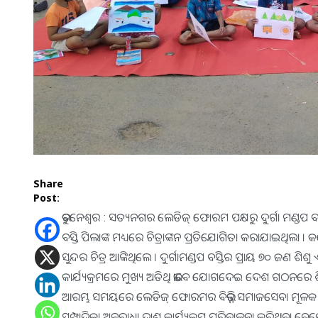
Share
Post:
ଭୁବନେଶ୍ୱର : ସତ୍ୟନଗର ଲେଡିଜ୍ ଫୋରମ ପକ୍ଷରୁ ଦୁର୍ଗା ମଣ୍ଡପ 
ବସ୍ତି ପିଲାଙ୍କ ମଧ୍ୟରେ ଚିତ୍ରାଙ୍କନ ପ୍ରତିଯୋଗିତା କରାଯାଇଥିଲା
ସୁନ୍ଦର ଚିତ୍ର ଆଙ୍କିଥିଲେ । ଦୁର୍ଗାମଣ୍ଡପ ବସ୍ତିର ପ୍ରାୟ ୭୦ ଜଣ 
କାର୍ଯ୍ୟକ୍ରମରେ ମୁଖ୍ୟ ଅତିଥି ଭାବେ ଯୋଗଦେଇ ଦେଶ ଗଠନରେ ଶ
ଆରମ୍ଭ ସମୟରେ ଲେଡିଜ୍ ଫୋରମର ବିଭିନ୍ନ ସମାଜସେବା ମୂଳକ ଅଭ
ସମ୍ପାଦିକା ଅନୁରାଧା ଦାଶ କାର୍ଯ୍ୟକ୍ରମ ପରିଚାଳନା କରିଥିବା ବେଳ