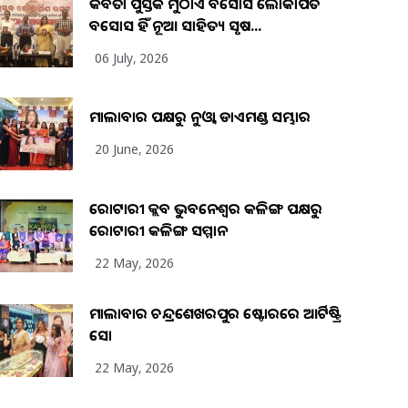
କବିତା ପୁସ୍ତକ ମୁଠାଏ ଅବସୋସ ଲୋକାର୍ପିତ
ଅବସୋସ ହିଁ ନୂଆ ସାହିତ୍ୟ ସୃଷ...
06 July, 2026
ମାଲାବାର ପକ୍ଷରୁ ନୁଓ୍ବା ଡାଏମଣ୍ଡ ସମ୍ଭାର
20 June, 2026
ରୋଟାରୀ କ୍ଲବ ଭୁବନେଶ୍ୱର କଳିଙ୍ଗ ପକ୍ଷରୁ
ରୋଟାରୀ କଳିଙ୍ଗ ସମ୍ମାନ
22 May, 2026
ମାଲାବାର ଚନ୍ଦ୍ରଶେଖରପୁର ଷ୍ଟୋରରେ ଆର୍ଟିଷ୍ଟ୍ରି
ସୋ
22 May, 2026