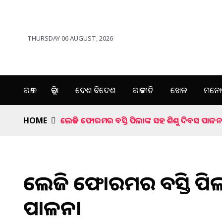
THURSDAY 06 AUGUST, 2026
ରାଜ୍ୟ
ଜିଲ୍ଲା
ଦେଶ ବିଦେଶ
ରାଜନୀତି
ଖେଳ
ମନୋର
HOME
ଲେଡିଜ ଫୋରମର ବସ୍ତି ପିଲାଙ୍କ ସହ ଶିଶୁ ଦିବସ ପାଳନ
ଲେଡିଜ ଫୋରମର ବସ୍ତି ପିଲ
ପାଳନ।