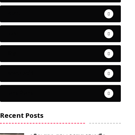
ଅପରାଧ
ଖେଳ
ଜିଲ୍ଲା
ଜୀବନ ଚର୍ଯ୍ୟା
ଦେଶ ବିଦେଶ
Recent Posts