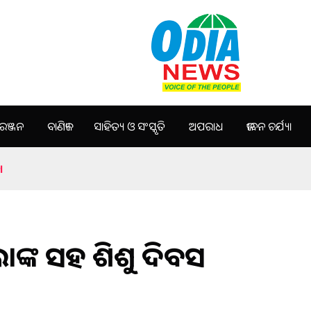
ଞ୍ଜନ
ବାଣିଜ୍ୟ
ସାହିତ୍ୟ ଓ ସଂସ୍କୃତି
ଅପରାଧ
ଜୀବନ ଚର୍ଯ୍ୟା
।
ାଙ୍କ ସହ ଶିଶୁ ଦିବସ