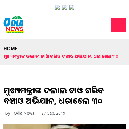
HOME
ମୁଖ୍ୟମନ୍ତ୍ରୀଙ୍କ ଦଲାଲ ହଟାଓ ଗରିବ ବଞ୍ଚାଓ ଅଭିଯାନ, ଧରାହେଲେ ୩୦
ମୁଖ୍ୟମନ୍ତ୍ରୀଙ୍କ ଦଲାଲ ହଟାଓ ଗରିବ
ବଞ୍ଚାଓ ଅଭିଯାନ, ଧରାହେଲେ ୩୦
By - Odia News
27 Sep, 2019