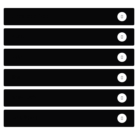
Uncategorized
ଅପରାଧ
ଖେଳ
ଜିଲ୍ଲା
ଜୀବନ ଚର୍ଯ୍ୟା
ଦେଶ ବିଦେଶ