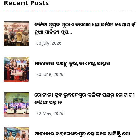
Recent Posts
କବିତା ପୁସ୍ତକ ମୁଠାଏ ଅବସୋସ ଲୋକାର୍ପିତ ଅବସୋସ ହିଁ
ନୂଆ ସାହିତ୍ୟ ସୃଷ...
06 July, 2026
ମାଲାବାର ପକ୍ଷରୁ ନୁଓ୍ବା ଡାଏମଣ୍ଡ ସମ୍ଭାର
20 June, 2026
ରୋଟାରୀ କ୍ଲବ ଭୁବନେଶ୍ୱର କଳିଙ୍ଗ ପକ୍ଷରୁ ରୋଟାରୀ
କଳିଙ୍ଗ ସମ୍ମାନ
22 May, 2026
ମାଲାବାର ଚନ୍ଦ୍ରଶେଖରପୁର ଷ୍ଟୋରରେ ଆର୍ଟିଷ୍ଟ୍ରି ସୋ