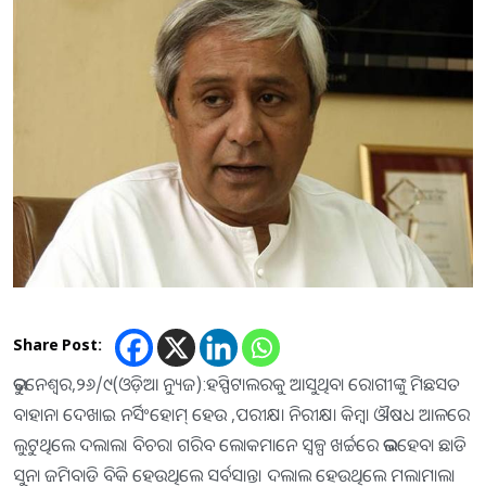
Share Post:
ଭୁବନେଶ୍ବର,୨୬/୯(ଓଡ଼ିଆ ନ୍ୟୁଜ):ହସ୍ପିଟାଲରକୁ ଆସୁଥିବା ରୋଗୀଙ୍କୁ ମିଛସତ
ବାହାନା ଦେଖାଇ ନର୍ସିଂହୋମ୍ ହେଉ ,ପରୀକ୍ଷା ନିରୀକ୍ଷା କିମ୍ୱା ଔଷଧ ଆଳରେ
ଲୁଟୁଥିଲେ ଦଲାଲ। ବିଚରା ଗରିବ ଲୋକମାନେ ସ୍ଵଳ୍ପ ଖର୍ଚ୍ଚରେ ଭଲହେବା ଛାଡି
ସୁନା ଜମିବାଡି ବିକି ହେଉଥିଲେ ସର୍ବସାନ୍ତ। ଦଲାଲ ହେଉଥିଲେ ମଲାମାଲ।