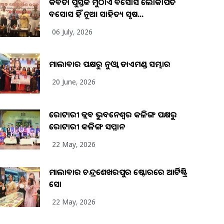
କବିତା ପୁସ୍ତକ ମୁଠାଏ ଅବସୋସ ଲୋକାର୍ପିତ
ଅବସୋସ ହିଁ ନୂଆ ସାହିତ୍ୟ ସୃଷ...
06 July, 2026
ମାଲାବାର ପକ୍ଷରୁ ନୁଓ୍ବା ଡାଏମଣ୍ଡ ସମ୍ଭାର
20 June, 2026
ରୋଟାରୀ କ୍ଲବ ଭୁବନେଶ୍ୱର କଳିଙ୍ଗ ପକ୍ଷରୁ
ରୋଟାରୀ କଳିଙ୍ଗ ସମ୍ମାନ
22 May, 2026
ମାଲାବାର ଚନ୍ଦ୍ରଶେଖରପୁର ଷ୍ଟୋରରେ ଆର୍ଟିଷ୍ଟ୍ରି
ସୋ
22 May, 2026