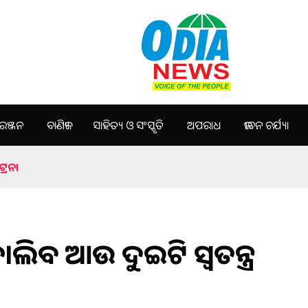
ଞ୍ଜନ
ବାଣିଜ୍ୟ
ସାହିତ୍ୟ ଓ ସଂସ୍କୃତି
ଅପରାଧ
ଜୀବନ ଚର୍ଯ୍ୟା
୍ରେନ।
ଚାଲିବ ଆଉ ଦୁଇଟି ସ୍ବତନ୍ତ୍ର