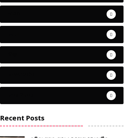
ଅପରାଧ
ଖେଳ
ଜିଲ୍ଲା
ଜୀବନ ଚର୍ଯ୍ୟା
ଦେଶ ବିଦେଶ
Recent Posts