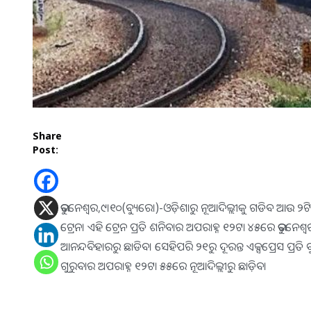
Share
Post:
ଭୁବନେଶ୍ୱର,୯।୧୦(ବ୍ୟୁରୋ)-ଓଡ଼ିଶାରୁ ନୂଆଦିଲ୍ଲୀକୁ ଗଡିବ ଆଉ ୨ଟି 
ଟ୍ରେନ। ଏହି ଟ୍ରେନ ପ୍ରତି ଶନିବାର ଅପରାହ୍ନ ୧୨ଟା ୪୫ରେ ଭୁବନେ
ଆନନ୍ଦବିହାରରୁ ଛାଡିବ। ସେହିପରି ୨୧ରୁ ଦୂରନ୍ତ ଏକ୍ସପ୍ରେସ ପ୍ରତି
ଗୁରୁବାର ଅପରାହ୍ନ ୧୨ଟା ୫୫ରେ ନୂଆଦିଲ୍ଲୀରୁ ଛାଡ଼ିବ।