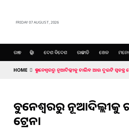
FRIDAY 07 AUGUST, 2026
ରାଜ୍ୟ
ଜିଲ୍ଲା
ଦେଶ ବିଦେଶ
ରାଜନୀତି
ଖେଳ
ମନୋର
HOME
ଭୁବନେଶ୍ୱରରୁ ନୂଆଦିଲ୍ଲୀକୁ ଚାଲିବ ଆଉ ଦୁଇଟି ସ୍ବତନ୍ତ୍ର ଟ
ଭୁବନେଶ୍ୱରରୁ ନୂଆଦିଲ୍ଲୀକୁ 
ଟ୍ରେନ।