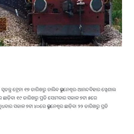
ସ୍ବତନ୍ତ୍ର ଟ୍ରେନ। ୧୭ ତାରିଖରୁ ଚାଲିବ ଭୁବନେଶ୍ୱର-ଆନନ୍ଦବିହାର ସ୍ପେଶାଲ
ଶ୍ୱର ଛାଡ଼ିବ। ୧୯ ତାରିଖରୁ ପ୍ରତି ସୋମବାର ସକାଳ ୭ଟା ୫ରେ
 ବୁଧବାର ସକାଳ ୭ଟା ୪୦ରେ ଭୁବନେଶ୍ୱର ଛାଡ଼ିବ। ୨୨ ତାରିଖରୁ ପ୍ରତି