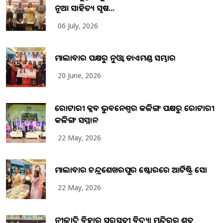
ନୂଆ ସାହିତ୍ୟ ସୃଷ...
06 July, 2026
ମାଲାବାର ପକ୍ଷରୁ ନୁଓ୍ବା ଡାଏମଣ୍ଡ ସମ୍ଭାର
20 June, 2026
ରୋଟାରୀ କ୍ଲବ ଭୁବନେଶ୍ୱର କଳିଙ୍ଗ ପକ୍ଷରୁ ରୋଟାରୀ
କଳିଙ୍ଗ ସମ୍ମାନ
22 May, 2026
ମାଲାବାର ଚନ୍ଦ୍ରଶେଖରପୁର ଷ୍ଟୋରରେ ଆର୍ଟିଷ୍ଟ୍ରି ସୋ
22 May, 2026
ନୀଳାଦ୍ରି ବିହାର ସରସ୍ୱତୀ ବିଦ୍ୟା ମନ୍ଦିରର ଶତ