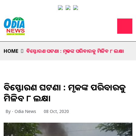
HOME
ବିସ୍ଫୋରଣ ଘଟଣା : ମୃତକଙ୍କ ପରିବାରକୁ ମିଳିବ ୮ ଲକ୍ଷ।
ବିସ୍ଫୋରଣ ଘଟଣା : ମୃତକଙ୍କ ପରିବାରକୁ
ମିଳିବ ୮ ଲକ୍ଷ।
By - Odia News
08 Oct, 2020