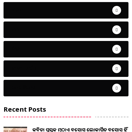
ଅପରାଧ
ଖେଳ
ଜିଲ୍ଲା
ଜୀବନ ଚର୍ଯ୍ୟା
ଦେଶ ବିଦେଶ
Recent Posts
କବିତା ପୁସ୍ତକ ମୁଠାଏ ଅବସୋସ ଲୋକାର୍ପିତ ଅବସୋସ ହିଁ