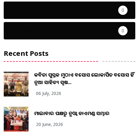
ଜୀବନ ଚର୍ଯ୍ୟା
ଦେଶ ବିଦେଶ
Recent Posts
କବିତା ପୁସ୍ତକ ମୁଠାଏ ଅବସୋସ ଲୋକାର୍ପିତ ଅବସୋସ ହିଁ
ନୂଆ ସାହିତ୍ୟ ସୃଷ...
06 July, 2026
ମାଲାବାର ପକ୍ଷରୁ ନୁଓ୍ବା ଡାଏମଣ୍ଡ ସମ୍ଭାର
20 June, 2026