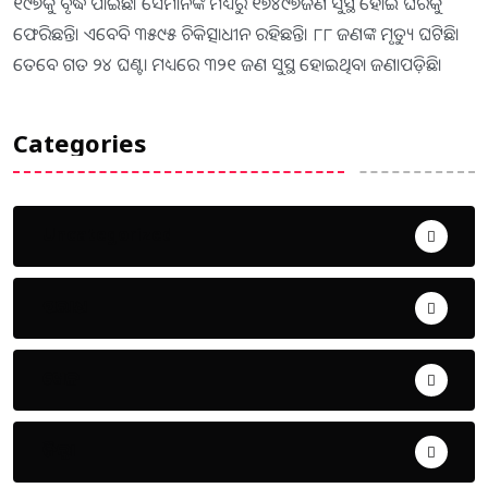
୧୯୭କୁ ବୃଦ୍ଧି ପାଇଛି। ସେମାନଙ୍କ ମଧ୍ୟରୁ ୧୭୪୯୭ଜଣ ସୁସ୍ଥ ହୋଇ ଘରକୁ
ଫେରିଛନ୍ତି। ଏବେବି ୩୫୯୫ ଚିକିତ୍ସାଧୀନ ରହିଛନ୍ତି। ୮୮ ଜଣଙ୍କ ମୃତ୍ୟୁ ଘଟିଛି।
ତେବେ ଗତ ୨୪ ଘଣ୍ଟା ମଧ୍ୟରେ ୩୨୧ ଜଣ ସୁସ୍ଥ ହୋଇଥିବା ଜଣାପଡ଼ିଛି।
Categories
Uncategorized
ଅପରାଧ
ଖେଳ
ଜିଲ୍ଲା