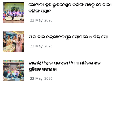
ରୋଟାରୀ କ୍ଲବ ଭୁବନେଶ୍ୱର କଳିଙ୍ଗ ପକ୍ଷରୁ ରୋଟାରୀ
କଳିଙ୍ଗ ସମ୍ମାନ
22 May, 2026
ମାଲାବାର ଚନ୍ଦ୍ରଶେଖରପୁର ଷ୍ଟୋରରେ ଆର୍ଟିଷ୍ଟ୍ରି ସୋ
22 May, 2026
ନୀଳାଦ୍ରି ବିହାର ସରସ୍ୱତୀ ବିଦ୍ୟା ମନ୍ଦିରର ଶତ
ପ୍ରତିଶତ ସଫଳତା
22 May, 2026
Copyright
2026
BrandingKaro.com
. All Rights Reserved.