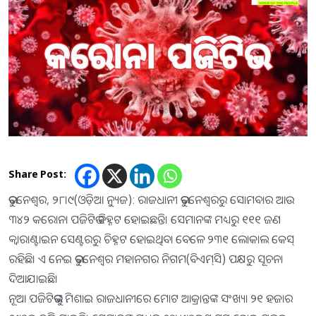
Share Post:
ଭୁବନେଶ୍ୱର, ୨୮।୯(ଓଡ଼ିଆ ନ୍ୟୁଜ): ରାଜଧାନୀ ଭୁବନେଶ୍ୱରରୁ ସୋମବାର ଆଉ
୩୪୨ କରୋନା ପଜିଟିଭ ଚିହ୍ନଟ ହୋଇଛନ୍ତି। ସେମାନଙ୍କ ମଧ୍ୟରୁ ୧୧୧ ଜଣ
କ୍ୱାରାଣ୍ଟାଇନ ସେଣ୍ଟରରୁ ଚିହ୍ନଟ ହୋଇଥିବା ବେଳେ ୨୩୧ ଲୋକାଲ କେସ୍‌
ରହିଛି। ଏ ନେଇ ଭୁବନେଶ୍ୱର ମହାନଗର ନିଗମ(ବିଏମ୍‌ସି) ପକ୍ଷରୁ ସୂଚନା
ଦିଆଯାଇଛି।
ନୂଆ ପଜିଟିଭଙ୍କୁ ମିଶାଇ ରାଜଧାନୀରେ ମୋଟ ଆକ୍ରାନ୍ତଙ୍କ ସଂଖ୍ୟା ୨୧ ହଜାର