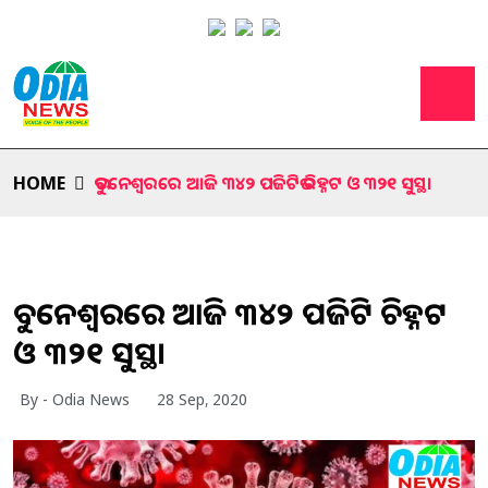
HOME
ଭୁବନେଶ୍ୱରରେ ଆଜି ୩୪୨ ପଜିଟିଭ ଚିହ୍ନଟ ଓ ୩୨୧ ସୁସ୍ଥ।
ଭୁବନେଶ୍ୱରରେ ଆଜି ୩୪୨ ପଜିଟିଭ ଚିହ୍ନଟ
ଓ ୩୨୧ ସୁସ୍ଥ।
By - Odia News
28 Sep, 2020