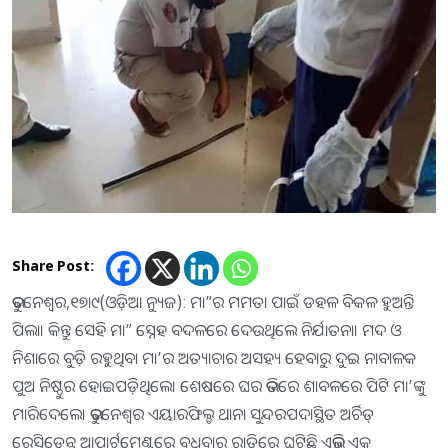
Share Post:
ଭୁବନେଶ୍ୱର,୧୭ା୯(ଓଡ଼ିଆ ନ୍ୟୁଜ): ମା”ର ମମତା ପାଇଁ ଡହଳ ବିକଳ ହୁଅନ୍ତି
ପିଲା। କିନ୍ତୁ ସେହି ମା” ସ୍ନେହ ବଦଳରେ ଦେଉଥିଲେ ନିର୍ଯାତନା। ମଦ ଓ
ନିଶାରେ ବୁଡ଼ି ରହୁଥିବା ମା’ର ଅତ୍ୟାଚାର ଅସହ୍ୟ ହେବାରୁ ଦୁଇ ନାବାଳକ
ପୁଅ ନିଷ୍ଠୁର ହୋଇପଡ଼ିଥିଲେ। ଶେଷରେ ଘର ଭିତରେ ଶାବଳରେ ପିଟି ମା’ଙ୍କୁ
ମାରିଦେଲେ। ଭୁବନେଶ୍ୱର ଏୟାରଫିଲ୍ଡ ଥାନା ସୁନ୍ଦରପଦାସ୍ଥିତ ଅର୍ଚିଡ୍‌
ରେସିଡେନ୍ସ ଆପାର୍ଟମେଣ୍ଟରେ ବୁଧବାର ରାତିରେ ଘଟିଛି ଏଭଳି ଏକ