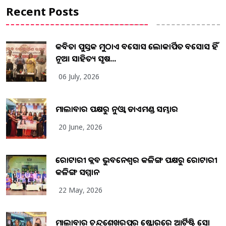
Recent Posts
କବିତା ପୁସ୍ତକ ମୁଠାଏ ଅବସୋସ ଲୋକାର୍ପିତ ଅବସୋସ ହିଁ
ନୂଆ ସାହିତ୍ୟ ସୃଷ...
06 July, 2026
ମାଲାବାର ପକ୍ଷରୁ ନୁଓ୍ବା ଡାଏମଣ୍ଡ ସମ୍ଭାର
20 June, 2026
ରୋଟାରୀ କ୍ଲବ ଭୁବନେଶ୍ୱର କଳିଙ୍ଗ ପକ୍ଷରୁ ରୋଟାରୀ
କଳିଙ୍ଗ ସମ୍ମାନ
22 May, 2026
ମାଲାବାର ଚନ୍ଦ୍ରଶେଖରପୁର ଷ୍ଟୋରରେ ଆର୍ଟିଷ୍ଟ୍ରି ସୋ