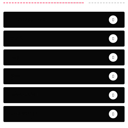
Uncategorized
ଅପରାଧ
ଖେଳ
ଜିଲ୍ଲା
ଜୀବନ ଚର୍ଯ୍ୟା
ଦେଶ ବିଦେଶ