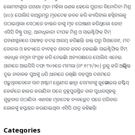
ଲୋମଟାଙ୍କୁରା ଘଟଣା। ମୃତା ମହିଳା ଜଣକ ହେଲେ ପୁରୀର ବିନୋଦିନୀ ମିଶ୍ର
(୪୦)। ପୋଲିସ ବାଥ୍‌ରୁମ୍‌ରୁ ମୃତଦେହ ଜବତ କରି କ୍ୟାପିଟାଲ ହସ୍ପିଟାଲକୁ
ପଠାଇଥିଲା। ସେଠାରେ ଡାକ୍ତର ତାଙ୍କୁ ମୃତ ଘୋଷଣା କରିଥିଲେ। ଜୋନ୍‌
ଏସିପି ବିଷ୍ଣୁ ପାତ୍ର, ଥାନାଧିକାରୀ ଦୀପକ ମିଶ୍ର ଓ ସାଇଣ୍ଟିଫିକ୍‌ ଟିମ୍‌
ଘଟଣାସ୍ଥଳରେ ପହଞ୍ଚତ୍ ତଦନ୍ତ ଆରମ୍ଭ କରିଛନ୍ତି। ଉକ୍ତ ଘରୁ ସିଗାରେଟ, ମଦ
ବୋତଲ ଓ ହତ୍ୟାରେ ବ୍ୟବହୃତ ଶାବଳ ଜବତ ହୋଇଛି। ସାଇଣ୍ଟିଫିକ୍‌ ଟିମ୍‌
ଏକାଧିକ ନମୁନା ସଂଗ୍ରହ କରି ନେଇଛି। ଅନ୍ୟପକ୍ଷରେ ପୋଲିସ ଏନେଇ
ଥାନାରେ ଆଇପିସି ଦଫା ୩୦୨ରେ ମାମଲା (ନଂ.୧୮୨/୨୦) ରୁଜୁ କରି ଅଭିଯୁକ୍ତ
ଦୁଇ ନାବାଳକ ପୁଅଙ୍କୁ ଧରି ଥାନାରେ ରଖିଛି। ବଡ଼ପୁଅ ଦଶମରେ
ପଢ଼ୁଥିବାବେଳେ ସାନ ଅଷ୍ଟମ ଶ୍ରେଣୀର ଛାତ୍ର। ସେମାନଙ୍କୁ ଜୁଭେନାଇଲ୍‌ ଜଷ୍ଟିସ୍‌
ବୋର୍ଡରେ ହାଜର କରାଯିବା ପରେ ବ୍ରହ୍ମପୁରସ୍ଥିତ ବାଳ ସୁଧାରଗୃହକୁ
ଶୁକ୍ରବାର ପଠାଯିବ। ଏହାସହ ମୃତଦେହ ବ୍ୟବଚ୍ଛେଦ ପରେ ପରିବାର
ଲୋକଙ୍କୁ ହସ୍ତାନ୍ତର କରାଯାଇଥିବା ଏସିପି ପାତ୍ର କହିଛନ୍ତି।
Categories