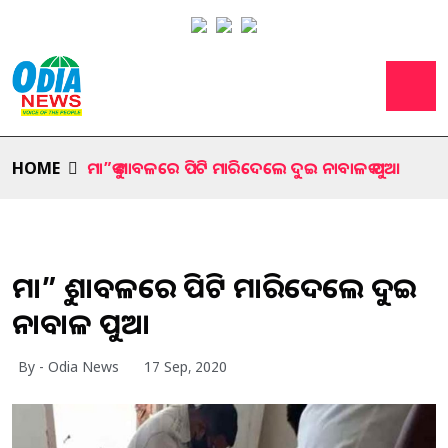
HOME
ମା”କୁ ଶାବଳରେ ପିଟି ମାରିଦେଲେ ଦୁଇ ନାବାଳକ ପୁଅ।
ମା”କୁ ଶାବଳରେ ପିଟି ମାରିଦେଲେ ଦୁଇ
ନାବାଳକ ପୁଅ।
By - Odia News
17 Sep, 2020