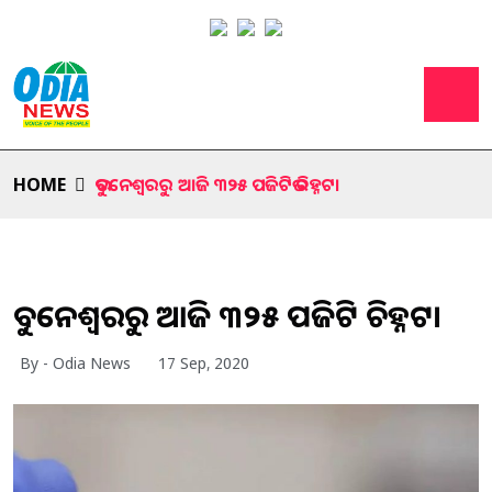
HOME
ଭୁବନେଶ୍ୱରରୁ ଆଜି ୩୨୫ ପଜିଟିଭ ଚିହ୍ନଟ।
ଭୁବନେଶ୍ୱରରୁ ଆଜି ୩୨୫ ପଜିଟିଭ ଚିହ୍ନଟ।
By - Odia News
17 Sep, 2020