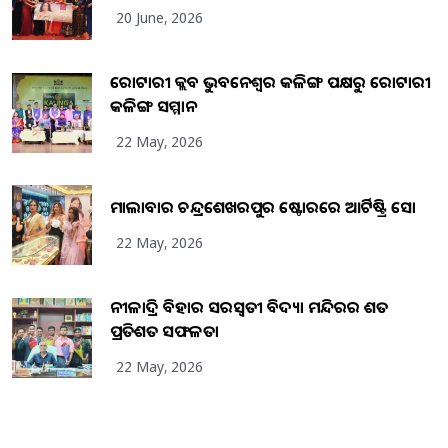
20 June, 2026
ରୋଟାରୀ କ୍ଲବ ଭୁବନେଶ୍ୱର କଳିଙ୍ଗ ପକ୍ଷରୁ ରୋଟାରୀ
କଳିଙ୍ଗ ସମ୍ମାନ
22 May, 2026
ମାଲାବାର ଚନ୍ଦ୍ରଶେଖରପୁର ଷ୍ଟୋରରେ ଆର୍ଟିଷ୍ଟ୍ରି ସୋ
22 May, 2026
ନୀଳାଦ୍ରି ବିହାର ସରସ୍ୱତୀ ବିଦ୍ୟା ମନ୍ଦିରର ଶତ
ପ୍ରତିଶତ ସଫଳତା
22 May, 2026