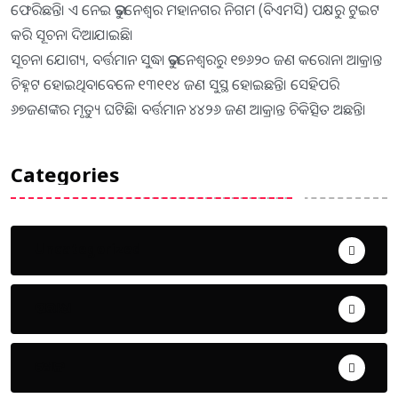
ଫେରିଛନ୍ତି। ଏ ନେଇ ଭୁବନେଶ୍ୱର ମହାନଗର ନିଗମ (ବିଏମସି) ପକ୍ଷରୁ ଟୁଇଟ
କରି ସୂଚନା ଦିଆଯାଇଛି।
ସୂଚନା ଯୋଗ୍ୟ, ବର୍ତ୍ତମାନ ସୁଦ୍ଧା ଭୁବନେଶ୍ୱରରୁ ୧୭୬୨୦ ଜଣ କରୋନା ଆକ୍ରାନ୍ତ
ଚିହ୍ନଟ ହୋଇଥିବାବେଳେ ୧୩୧୧୪ ଜଣ ସୁସ୍ଥ ହୋଇଛନ୍ତି। ସେହିପରି
୬୭ଜଣଙ୍କର ମୃତ୍ୟୁ ଘଟିଛି। ବର୍ତ୍ତମାନ ୪୪୨୬ ଜଣ ଆକ୍ରାନ୍ତ ଚିକିତ୍ସିତ ଅଛନ୍ତି।
Categories
Uncategorized
ଅପରାଧ
ଖେଳ