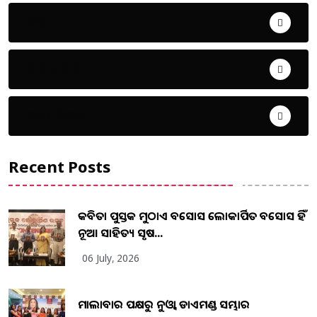
ଜିଲ୍ଲା
ଜୀବନ ଚର୍ଯ୍ୟା
ଦେଶ ବିଦେଶ
Recent Posts
କବିତା ପୁସ୍ତକ ମୁଠାଏ ଅବସୋସ ଲୋକାର୍ପିତ ଅବସୋସ ହିଁ
ନୂଆ ସାହିତ୍ୟ ସୃଷ...
06 July, 2026
ମାଲାବାର ପକ୍ଷରୁ ନୁଓ୍ବା ଡାଏମଣ୍ଡ ସମ୍ଭାର