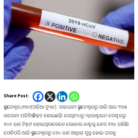
Share Post:
ଭୁବନେଶ୍ୱର,୧୭।୯(ଓଡ଼ିଆ ନ୍ୟୁଜ): ରାଜଧାନୀ ଭୁବନେଶ୍ୱରରୁ ଆଜି ଆଉ ୩୨୫
କରୋନା ପଜିଟିଭ ଚିହ୍ନଟ ହୋଇଛନ୍ତି। ସେଥିମଧ୍ୟରୁ କ୍ୱାରାଣ୍ଟାଇନ ସେଣ୍ଟରରୁ
୧୦୧ ଜଣ ଚିହ୍ନଟ ହୋଇଥିବାବେଳେ ଲୋକାଲ କଣ୍ଟାକ୍ଟ କେସ ୨୨୪ ରହିଛି।
ସେହିପରି ଆଜି ଭୁବନେଶ୍ୱରରୁ ୪୨୦ ଜଣ ଆକ୍ରାନ୍ତ ସୁସ୍ଥ ହୋଇ ଘରକୁ