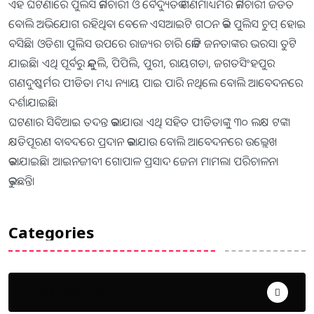
ଏହି ଘଟଣାରେ ପୁଲିସ କର୍ମଚାରୀ ଓ ବୈଦ୍ୟୁତିକ ଗଣମାଧ୍ୟମର କର୍ମଚାରୀ ଜଡିତ
ବୋଲି ଅଭିଯୋଗ ରହିଥିବା ବେଳେ ଏସଆଇଟି ଗଠନ କରି ପୁଲିସ ଚୁପ୍ ହୋଇ
ବସିଛି। ଓଡିଶା ପୁଲିସ ଉପରେ ରାଜ୍ୟର ଚାରି କୋଟି ଜନତାଙ୍କର ଭରସା ତୁଟି
ଯାଇଛି। ଏଥି ପୂର୍ବରୁ କୁନ୍ଦୁଲି, ପିପିଲି, ପୁରୀ, ରାୟଗଡା, ଜଗତସିଂହପୁର
ଗଣଦୁଷ୍କର୍ମର ପୀଡିତା ମଧ୍ୟ ନ୍ୟାୟ ପାଇ ପାରି ନଥିଲେ ବୋଲି ଆବେଦନରେ
ଦର୍ଶାଯାଇଛି।
ଘଟଣାର ସିବିଆଇ ତଦନ୍ତ କରାଯାଉ। ଏଥି ସହିତ ପୀଡିତାଙ୍କୁ୍ ୩୦ ଲକ୍ଷ ଟଙ୍କା
କ୍ଷତିପୂରଣ ବାବଦରେ ପ୍ରଦାନ କରାଯାଉ ବୋଲି ଆବେଦନରେ ଉଲ୍ଲେଖ
କରାଯାଇଛି। ଆଇନଜୀବୀ ଗୋପାଳ ପ୍ରସାଦ ଜେନା ମାମଲା ପରିଚାଳନା
କରୁଛନ୍ତି।
Categories
Uncategorized