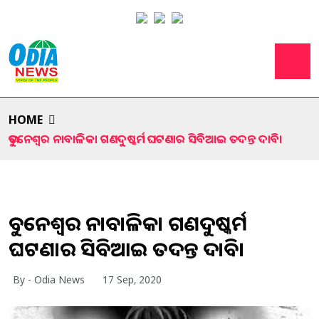
HOME
ଭୁବନେଶ୍ୱର ନାବାଳିକା ଗଣଦୁଷ୍କର୍ମ ଘଟଣାର ସିବିଆଇ ତଦନ୍ତ ଦାବି।
ଭୁବନେଶ୍ୱର ନାବାଳିକା ଗଣଦୁଷ୍କର୍ମ
ଘଟଣାର ସିବିଆଇ ତଦନ୍ତ ଦାବି।
By - Odia News
17 Sep, 2020