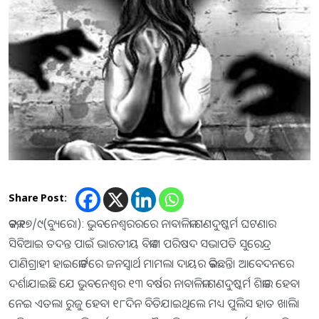
Share Post:
କଟକ,୧୭/୯(ବ୍ୟୁରୋ): ଭୁବନେଶ୍ବରରରେ ନାବାଳିକା ଗଣଦୁଷ୍କର୍ମ ଘଟଣାର
ସିବିଆଇ ତଦନ୍ତ ପାଇଁ ଭାରତୀୟ ବିକାଶ ପରିଷଦ ସଭାପତି ସୁରେନ୍ଦ୍ର
ପାଣିଗ୍ରାହୀ ହାଇକୋର୍ଟରେ ଜନସ୍ବାର୍ଥ ମାମଲା ଦାୟର କରିଛନ୍ତି। ଆବେଦନରେ
ଦର୍ଶାଯାଇଛି ଯେ ଭୁବନେଶ୍ବର ୧୩ ବର୍ଷର ନାବାଳିକା ଗଣଦୁଷ୍କର୍ମ ଶିକାର ହେବା
ନେଇ ଏତଲା ରୁଜୁ ହେବା ୧୮ଦିନ ବିତିଯାଇଥିଲେ ମଧ୍ୟ ପୁଲିସ ହାତ ଖାଲି।