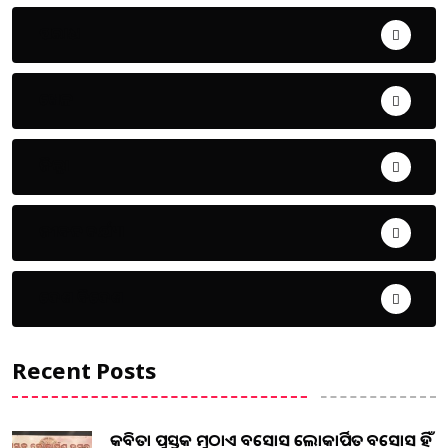
ଅପରାଧ
ଖେଳ
ଜିଲ୍ଲା
ଜୀବନ ଚର୍ଯ୍ୟା
ଦେଶ ବିଦେଶ
Recent Posts
କବିତା ପୁସ୍ତକ ମୁଠାଏ ଅବସୋସ ଲୋକାର୍ପିତ ଅବସୋସ ହିଁ