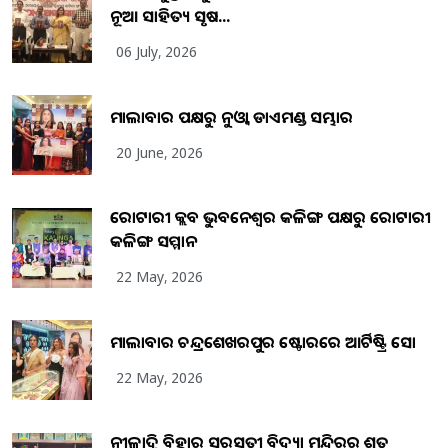
ନୂଆ ସାହିତ୍ୟ ସୃଷ...
06 July, 2026
ମାଲାବାର ପକ୍ଷରୁ ନୁଓ୍ବା ଡାଏମଣ୍ଡ ସମ୍ଭାର
20 June, 2026
ରୋଟାରୀ କ୍ଲବ ଭୁବନେଶ୍ୱର କଳିଙ୍ଗ ପକ୍ଷରୁ ରୋଟାରୀ
କଳିଙ୍ଗ ସମ୍ମାନ
22 May, 2026
ମାଲାବାର ଚନ୍ଦ୍ରଶେଖରପୁର ଷ୍ଟୋରରେ ଆର୍ଟିଷ୍ଟ୍ରି ସୋ
22 May, 2026
ନୀଳାଦ୍ରି ବିହାର ସରସ୍ୱତୀ ବିଦ୍ୟା ମନ୍ଦିରର ଶତ