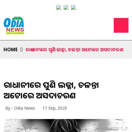
HOME
ରାଜଧାନୀରେ ପୁଣି ଲଜ୍ଜା, ଚଳନ୍ତା ଅଟୋରେ ଅସଦାଚରଣ
ରାଜଧାନୀରେ ପୁଣି ଲଜ୍ଜା, ଚଳନ୍ତା
ଅଟୋରେ ଅସଦାଚରଣ
By - Odia News
17 Sep, 2020