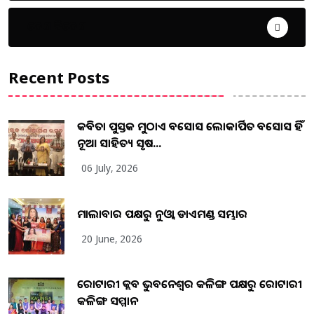
ଦେଶ ବିଦେଶ
Recent Posts
କବିତା ପୁସ୍ତକ ମୁଠାଏ ଅବସୋସ ଲୋକାର୍ପିତ ଅବସୋସ ହିଁ
ନୂଆ ସାହିତ୍ୟ ସୃଷ...
06 July, 2026
ମାଲାବାର ପକ୍ଷରୁ ନୁଓ୍ବା ଡାଏମଣ୍ଡ ସମ୍ଭାର
20 June, 2026
ରୋଟାରୀ କ୍ଲବ ଭୁବନେଶ୍ୱର କଳିଙ୍ଗ ପକ୍ଷରୁ ରୋଟାରୀ
କଳିଙ୍ଗ ସମ୍ମାନ