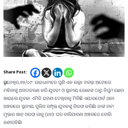
Share Post:
ଭୁବନେଶ୍ୱର,୧୭/୦୯: ରାଜଧାନୀରେ ପୁଣି ଏକ ଲଜ୍ଜା। ଚଳନ୍ତା ଅଟୋରେ
ମହିଳାଙ୍କୁ ଅସଦାଚରଣ କରି ଯୁବତୀ ଓ ସ୍ଥାନୀୟ ଲୋକଙ୍କ ଠାରୁ ନିର୍ଧୁମ ଛେଚା
ଖାଇଲେ ଯୁବକ। ଏମିତି ଘଟଣା ଦେଖିବାକୁ ମିଳିଛି ଏୟାରପୋର୍ଟ ଥାନା
ଅଞ୍ଚଳରେ। ସ୍ଥାନୀୟ ପୁଲିସ ସମ୍ପୃକ୍ତ ଯୁବକଙ୍କୁ ଗିରଫ କରିଛି। ତାଙ୍କ ନାମ
ମୁକ୍ତାର ଖାନ୍‌ ଓରଫ୍‌ ରାଜୁ (୪୭)। ଘର ବାଲିପାଟଣା ଅଞ୍ଚଳରେ ବୋଲି
ଜଣାପଡିଛି।