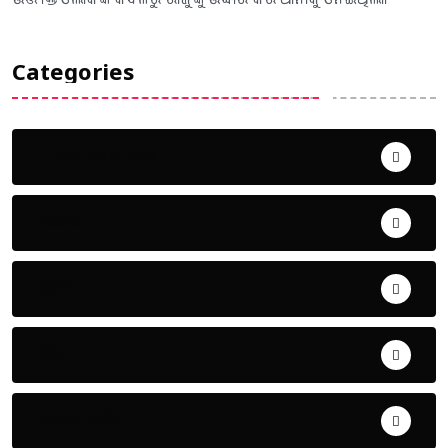
Categories
Uncategorized
ଅପରାଧ
ଖେଳ
ଜିଲ୍ଲା
ଜୀବନ ଚର୍ଯ୍ୟା