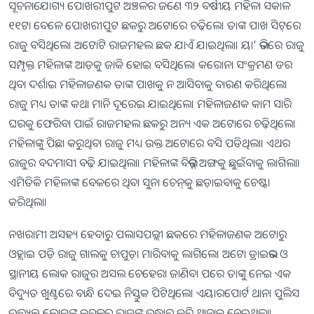
ସୂଚନାଯୋଗ୍ୟ ପୋଖରୀପୁଟ ଅଞ୍ଚଳର ଜଣେ ୩୨ ବର୍ଷୀୟ ମହିଳା ସକାଳ
୧୧ଟା ବେଳେ ପୋଖରୀପୁଟ ଛକରୁ ଅଟୋରେ ଚଢ଼ିଲେ। ତାଙ୍କ ପାଖ ସିଟ୍‌ରେ
ରାଜୁ ବସିଥିଲେ। ଅଟୋଟି ରାଜମହଲ ଛକ ଯାଏଁ ଯାଇଥିଲା। ୟା’ ଭିତରେ ରାଜୁ
ସମ୍ପୃକ୍ତ ମହିଳାଙ୍କ ଆଡ଼କୁ ଜାକି ହୋଇ ବସିଥିଲେ। କରୋନା ସଂକ୍ରମଣ ଡର
ଥିବା ଦର୍ଶାଇ ମହିଳାଜଣକ ତାଙ୍କ ପାଖକୁ ନ ଆସିବାକୁ ବାରଣ କରିଥିଲେ।
ରାଜୁ ମଧ୍ୟ ତାଙ୍କ କଥା ମାନି ଦୂରେଇ ଯାଇଥିଲେ। ମହିଳାଜଣକ କାମ ସାରି
ଘରକୁ ଫେରିବା ପାଇଁ ରାଜମହଲ ଛକରୁ ଅନ୍ୟ ଏକ ଅଟୋରେ ଚଢ଼ିଥିଲେ।
ମହିଳାଙ୍କୁ ପିଛା କରୁଥିବା ରାଜୁ ମଧ୍ୟ ଉକ୍ତ ଅଟୋରେ ବସି ପଡିଥିଲା। ଏଥର
ରାଜୁର ବଦମାସୀ ବଢ଼ି ଯାଇଥିଲା। ମହିଳାଙ୍କ ବିଭିନ୍ନ ଅଙ୍ଗକୁ ଛୁଇଁବାକୁ ଲାଗିଲା।
ଏମିତିକି ମହିଳାଙ୍କ ବେକରେ ଥିବା ସୁନା ଚେନ୍‌କୁ ଛଡ଼ାଇବାକୁ ଚେଷ୍ଟା
କରିଥିଲା।
ନଖରାମୀ ଅସହ୍ୟ ହେବାରୁ ପଲାସପଲ୍ଲୀ ଛକରେ ମହିଳାଜଣକ ଅଟୋରୁ
ଓହ୍ଲାଇ ପଡ଼ି ରାଜୁ ଗାଲକୁ ଚାପୁଡ଼ା ମାରିବାକୁ ଲାଗିଲେ। ଅଟୋ ଡ୍ରାଇଭର ଓ
ସ୍ଥାନୀୟ ଲୋକ ରାଜୁର ଅସଲ ଚେହେରା ଜାଣିବା ପରେ ତାଙ୍କୁ ନେଇ ଏକ
ବିଦ୍ୟୁତ ଖୁଣ୍ଟରେ ବାନ୍ଧି ଦେଇ ନିସ୍ତୁକ ପିଟିଥିଲେ। ଏୟାରପୋର୍ଟ ଥାନା ପୁଲିସ
ଉତ୍ତ୍ୟକ୍ତ ଲୋକଙ୍କ କବଳରୁ ରାଜୁଙ୍କୁ ଉଦ୍ଧାର କରି ଥାନାକୁ ନେଇଥିଲା।