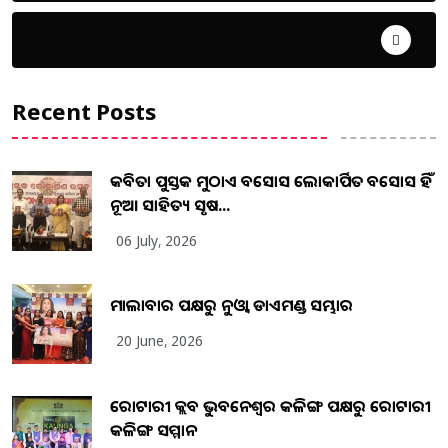
ଦେଶ ବିଦେଶ
Recent Posts
କବିତା ପୁସ୍ତକ ମୁଠାଏ ଅବସୋସ ଲୋକାର୍ପିତ ଅବସୋସ ହିଁ
ନୂଆ ସାହିତ୍ୟ ସୃଷ...
06 July, 2026
ମାଲାବାର ପକ୍ଷରୁ ନୁଓ୍ବା ଡାଏମଣ୍ଡ ସମ୍ଭାର
20 June, 2026
ରୋଟାରୀ କ୍ଲବ ଭୁବନେଶ୍ୱର କଳିଙ୍ଗ ପକ୍ଷରୁ ରୋଟାରୀ
କଳିଙ୍ଗ ସମ୍ମାନ