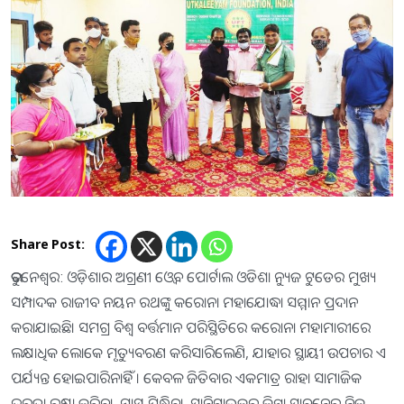
Share Post:
ଭୁବନେଶ୍ୱର: ଓଡ଼ିଶାର ଅଗ୍ରଣୀ ଓ୍ବେବ ପୋର୍ଟାଲ ଓଡିଶା ନ୍ୟୁଜ ଟୁଡେର ମୁଖ୍ୟ
ସମ୍ପାଦକ ରାଜୀବ ନୟନ ରଥଙ୍କୁ କରୋନା ମହାଯୋଦ୍ଧା ସମ୍ମାନ ପ୍ରଦାନ
କରାଯାଇଛି। ସମଗ୍ର ବିଶ୍ୱ ବର୍ତ୍ତମାନ ପରିସ୍ଥିତିରେ କରୋନା ମହାମାରୀରେ
ଲକ୍ଷାଧିକ ଲୋକେ ମୃତ୍ୟୁବରଣ କରିସାରିଲେଣି, ଯାହାର ସ୍ଥାୟୀ ଉପଚାର ଏ
ପର୍ଯ୍ୟନ୍ତ ହୋଇପାରିନାହିଁ । କେବଳ ଜିତିବାର ଏକମାତ୍ର ରାହା ସାମାଜିକ
ଦୂରତା ରକ୍ଷା କରିବା, ମାସ୍କ ପିନ୍ଧିବା, ସାନିଟାଇଜର୍‍ କିମ୍ବା ସାବୁନ୍‍ରେ ନିଜ