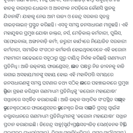
ହାତକୁ ବାରମ୍ବାର ଧୋଇବା ଓ ଆବଶ୍ୟକ ନପଡ଼ିଲେ କୌଣସି ସ୍ଥାନକୁ
ଯିବାନାହିଁ । ଯାହାକୁ ନେଇ ଆମ ରାଜ୍ୟ ଓ କେନ୍ଦ୍ର ସରକାର ସ୍ୱତନ୍ତ୍ର
ଗାଇଡ୍‍ଲାଇନ୍‍ ପ୍ରସ୍ତୁତ କରିଛନ୍ତି । ଏସବୁ ସମସ୍ତ ଜନସାଧାରଣ ମାନୁଛନ୍ତି । ଏହି
ମହାଯୁଦ୍ଧର ପ୍ରମୁଖ ଯୋଦ୍ଧା ଡାକ୍ତର, ନର୍ସ, ମେଡ଼ିକାଲ୍‍ କର୍ମଚାରୀ, ପୁଲିସ,
ସଫେଇବାଲା, ଅଙ୍ଗନବାଡ଼ି କର୍ମୀ, ଜରୁରୀ କାର୍ଯ୍ୟରେ ନିୟୋଜିତ ସରକାରୀ
କର୍ମଚାରୀ, ସାମାଜିକ ସଂଗଠନ କର୍ମକର୍ତ୍ତା ହୋଇଥିବାବେଳେ ଏହି କରୋନା
ମହାମାରୀ ଲଢେଇରେ ସବୁଠାରୁ ଗୁରୁ ଦାୟିତ୍ୱ ନିର୍ବାହ କରିଛନ୍ତି ଗଣମାଧ୍ୟମ
ପ୍ରତିନିଧି । ଆଜି ଉତ୍କଳୀୟ ଫାଉଣ୍ଡେସନ୍‍, ଭାରତ ପକ୍ଷରୁ ନିଜ ଜୀବନକୁ ବାଜି
ଲଗାଇ ଅସହାୟମାନଙ୍କୁ ସହାୟ ହୋଇ ଏହି ମହାବିପତ୍ତି ସମୟରେ
ଜନସାଧାରଣଙ୍କୁ ସମସ୍ତ ଘଟଣାର ତଥ୍ୟ ସଠିକ୍‍ ଭାବରେ ପହଞ୍ଚାଇବାରେ ପ୍ରମୁଖ
ଭୂମିକା ଗ୍ରହଣ କରିଥିବା ଗଣମାଧ୍ୟମ ପ୍ରତିନିଧିଙ୍କୁ ‘କରୋନା ମହାଯୋଦ୍ଧା’
ସମ୍ମାନରେ ସମ୍ବର୍ଦ୍ଧିତ କରାଯାଇଛି । ଆଜି ଉତ୍କଳ ସାମ୍ବାଦିକ ସଂଘସ୍ଥିତ ସଭାଗୃହ
ଭୁବନେଶ୍ୱରଠାରେ ଫାଉଣ୍ଡେସନ୍‍ର ଭୁବନେଶ୍ୱର ଜିଲା ସଭାପତି ପ୍ରସନ୍ନ ସ୍ୱାଇଁଙ୍କ
ତତ୍ତ୍ୱାବଧାନରେ ଗଣମାଧ୍ୟମ ପ୍ରତିନିଧିମାନଙ୍କୁ ‘କରୋନା ମହାଯୋଦ୍ଧା’ ସମ୍ମାନ
ପ୍ରଦାନ କରାଯାଇଛି । ଜିତେନ୍ଦ୍ର ସାହୁ(ସୂର୍ଯ୍ୟପ୍ରଭା) ସତ୍ୟଜିତ୍‍ ସେଣ(କନକ ଟିଭି),
ପ୍ରତାପଚନ୍ଦ୍ର ପ୍ରଧାନ(ସମାଜ), ତ୍ରିନାଥ ମହାନ୍ତି(ଧରିତ୍ରୀ), ଗଗନ ସ୍ୱାଇଁ(ସମୟ),