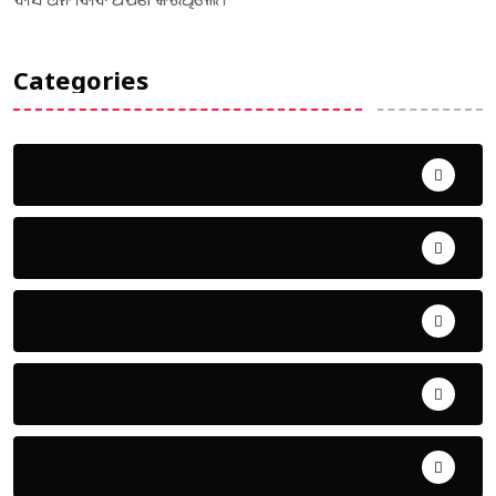
Categories
Uncategorized
ଅପରାଧ
ଖେଳ
ଜିଲ୍ଲା
ଜୀବନ ଚର୍ଯ୍ୟା