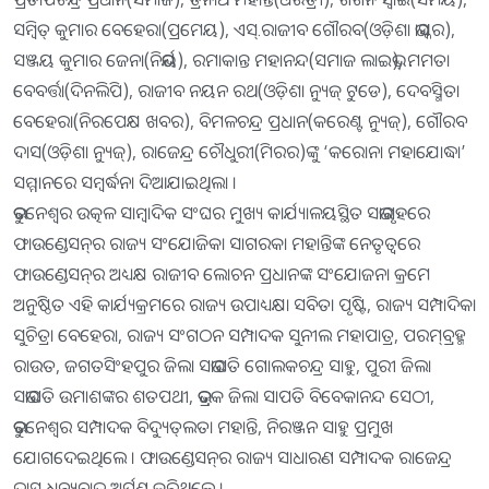
ସମ୍ବିତ୍‍ କୁମାର ବେହେରା(ପ୍ରମେୟ), ଏସ୍‍.ରାଜୀବ ଗୌରବ(ଓଡ଼ିଶା ଭାସ୍କର),
ସଞ୍ଜୟ କୁମାର ଜେନା(ନିର୍ଭୟ), ରମାକାନ୍ତ ମହାନନ୍ଦ(ସମାଜ ଲାଇଭ୍‍), ମମତା
ବେବର୍ତ୍ତା(ଦିନଲିପି), ରାଜୀବ ନୟନ ରଥ(ଓଡ଼ିଶା ନ୍ୟୁଜ୍‍ ଟୁଡେ), ଦେବସ୍ମିତା
ବେହେରା(ନିରପେକ୍ଷ ଖବର), ବିମଳଚନ୍ଦ୍ର ପ୍ରଧାନ(କରେଣ୍ଟ ନ୍ୟୁଜ୍‍), ଗୌରବ
ଦାସ(ଓଡ଼ିଶା ନ୍ୟୁଜ୍‍), ରାଜେନ୍ଦ୍ର ଚୌଧୁରୀ(ମିରର)ଙ୍କୁ ‘କରୋନା ମହାଯୋଦ୍ଧା’
ସମ୍ମାନରେ ସମ୍ବର୍ଦ୍ଧନା ଦିଆଯାଇଥିଲା ।
ଭୁବନେଶ୍ୱର ଉତ୍କଳ ସାମ୍ବାଦିକ ସଂଘର ମୁଖ୍ୟ କାର୍ଯ୍ୟାଳୟସ୍ଥିତ ସଭାଗୃହରେ
ଫାଉଣ୍ଡେସନ୍‍ର ରାଜ୍ୟ ସଂଯୋଜିକା ସାଗରକା ମହାନ୍ତିଙ୍କ ନେତୃତ୍ୱରେ
ଫାଉଣ୍ଡେସନ୍‍ର ଅଧ୍ୟକ୍ଷ ରାଜୀବ ଲୋଚନ ପ୍ରଧାନଙ୍କ ସଂଯୋଜନା କ୍ରମେ
ଅନୁଷ୍ଠିତ ଏହି କାର୍ଯ୍ୟକ୍ରମରେ ରାଜ୍ୟ ଉପାଧ୍ୟକ୍ଷା ସବିତା ପୃଷ୍ଟି, ରାଜ୍ୟ ସମ୍ପାଦିକା
ସୁଚିତ୍ରା ବେହେରା, ରାଜ୍ୟ ସଂଗଠନ ସମ୍ପାଦକ ସୁନୀଲ ମହାପାତ୍ର, ପରମ୍‍ବ୍ରହ୍ମ
ରାଉତ, ଜଗତସିଂହପୁର ଜିଲା ସଭାପତି ଗୋଲକଚନ୍ଦ୍ର ସାହୁ, ପୁରୀ ଜିଲା
ସଭାପତି ଉମାଶଙ୍କର ଶତପଥୀ, ଭଦ୍ରକ ଜିଲା ସାପତି ବିବେକାନନ୍ଦ ସେଠୀ,
ଭୁବନେଶ୍ୱର ସମ୍ପାଦକ ବିଦ୍ୟୁତ୍‍ଲତା ମହାନ୍ତି, ନିରଞ୍ଜନ ସାହୁ ପ୍ରମୁଖ
ଯୋଗଦେଇଥିଲେ । ଫାଉଣ୍ଡେସନ୍‍ର ରାଜ୍ୟ ସାଧାରଣ ସମ୍ପାଦକ ରାଜେନ୍ଦ୍ର
ଦାସ ଧନ୍ୟବାଦ ଅର୍ପଣ କରିଥିଲେ ।