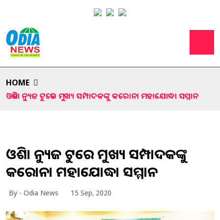
HOME
ଓଡିଶା ନ୍ୟୁଜ ଟୁଡେର ମୁଖ୍ୟ ସମ୍ପାଦକଙ୍କୁ କରୋନା ମହାଯୋଦ୍ଧା ସମ୍ମାନ
ଓଡିଶା ନ୍ୟୁଜ ଟୁଡେର ମୁଖ୍ୟ ସମ୍ପାଦକଙ୍କୁ
କରୋନା ମହାଯୋଦ୍ଧା ସମ୍ମାନ
By - Odia News
15 Sep, 2020