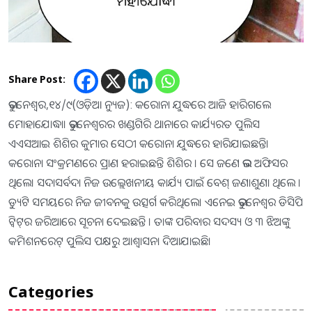
Share Post:
ଭୁବନେଶ୍ୱର,୧୪/୯(ଓଡ଼ିଆ ନ୍ୟୁଜ): କରୋନା ଯୁଦ୍ଧରେ ଆଜି ହାରିଗଲେ
ମୋହାଯୋଦ୍ଧା। ଭୁବନେଶ୍ୱରର ଖଣ୍ଡଗିରି ଥାନାରେ କାର୍ଯ୍ୟରତ ପୁଲିସ
ଏଏସଆଇ ଶିଶିର କୁମାର ସେଠୀ କରୋନା ଯୁଦ୍ଧରେ ହାରିଯାଇଛନ୍ତି।
କରୋନା ସଂକ୍ରମଣରେ ପ୍ରାଣ ହରାଇଛନ୍ତି ଶିଶିର । ସେ ଜଣେ ଭଲ ଅଫିସର
ଥିଲେ। ସଦାସର୍ବଦା ନିଜ ଉଲ୍ଲେଖନୀୟ କାର୍ଯ୍ୟ ପାଇଁ ବେଶ୍‌ ଜଣାଶୁଣା ଥିଲେ ।
ଡ୍ୟୁଟି ସମୟରେ ନିଜ ଜୀବନକୁ ଉତ୍ସର୍ଗ କରିଥିଲେ। ଏନେଇ ଭୁବନେଶ୍ୱର ଡିସିପି
ଟ୍ବିଟ୍‌ର ଜରିଆରେ ସୂଚନା ଦେଇଛନ୍ତି । ତାଙ୍କ ପରିବାର ସଦସ୍ୟ ଓ ୩ ଝିଅଙ୍କୁ
କମିଶନରେଟ୍‌ ପୁଲିସ ପକ୍ଷରୁ ଆଶ୍ବାସନା ଦିଆଯାଇଛି।
Categories