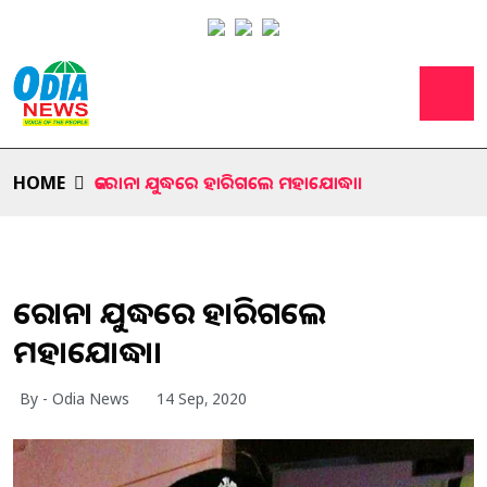
HOME
କରୋନା ଯୁଦ୍ଧରେ ହାରିଗଲେ ମହାଯୋଦ୍ଧା।
କରୋନା ଯୁଦ୍ଧରେ ହାରିଗଲେ
ମହାଯୋଦ୍ଧା।
By - Odia News
14 Sep, 2020