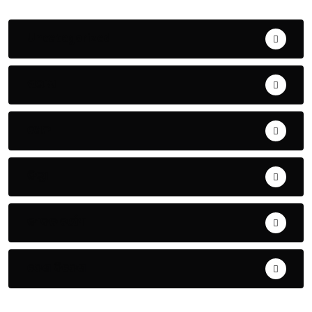
Uncategorized
ଅପରାଧ
ଖେଳ
ଜିଲ୍ଲା
ଜୀବନ ଚର୍ଯ୍ୟା
ଦେଶ ବିଦେଶ