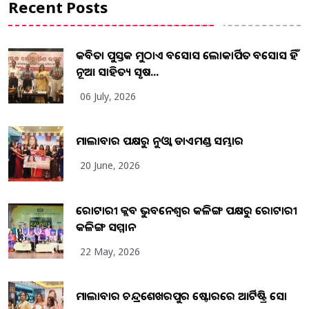
Recent Posts
କବିତା ପୁସ୍ତକ ମୁଠାଏ ଅବସୋସ ଲୋକାର୍ପିତ ଅବସୋସ ହିଁ
ନୂଆ ସାହିତ୍ୟ ସୃଷ...
06 July, 2026
ମାଲାବାର ପକ୍ଷରୁ ନୁଓ୍ବା ଡାଏମଣ୍ଡ ସମ୍ଭାର
20 June, 2026
ରୋଟାରୀ କ୍ଲବ ଭୁବନେଶ୍ୱର କଳିଙ୍ଗ ପକ୍ଷରୁ ରୋଟାରୀ
କଳିଙ୍ଗ ସମ୍ମାନ
22 May, 2026
ମାଲାବାର ଚନ୍ଦ୍ରଶେଖରପୁର ଷ୍ଟୋରରେ ଆର୍ଟିଷ୍ଟ୍ରି ସୋ