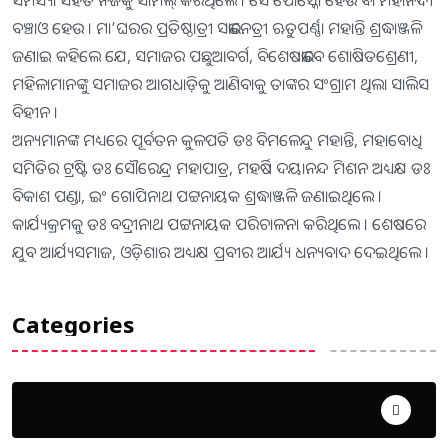
ବଞ୍ଚାଓ ହେଉ । ମା’ଘରର ପ୍ରତିଷ୍ଠାତ୍ରୀ ସଭାନେତ୍ରୀ ଋତୁପର୍ଣ୍ଣା ମହାନ୍ତି ଶ୍ରଦ୍ଧାଞ୍ଜଳି
ଜଣାଇ କହିଲେ ଯେ, ସମାଜର ପଛୁଆବର୍ଗ, ବିଶେଷଭାବେ ଶୋଷିତଶ୍ରେଣୀ,
ମହିଳାମାନଙ୍କୁ ସମାଜର ଆଗଧାଡ଼ିକୁ ଆଣିବାକୁ ତାଙ୍କର ସଂଗ୍ରାମ ଥିଲା ସାଲିସ
ବିହୀନ ।
ଅନ୍ୟମାନଙ୍କ ମଧ୍ୟରେ ପୂର୍ବତନ କୁଳପତି ଡଃ ବିମଳେନ୍ଦୁ ମହାନ୍ତି, ମହାବୋଧି
ସମିତିର ଟ୍ରଷ୍ଟି ଡଃ ସୌରେନ୍ଦ୍ର ମହାପାତ୍ର, ମହର୍ଷି ଦୟାନନ୍ଦ ମିଶନ ଅଧ୍ୟକ୍ଷ ଡଃ
ବିକାଶ ପଣ୍ଡା, ଇଂ ଗୋପିନାଥ ପଟ୍ଟନାୟକ ଶ୍ରଦ୍ଧାଞ୍ଜଳି ଜଣାଇଥିଲେ ।
କାର୍ଯ୍ୟକ୍ରମକୁ ଡଃ ବଦ୍ରୀନାଥ ପଟ୍ଟନାୟକ ପରିଚାଳନା କରିଥିଲେ । ଶେଷରେ
ଯୁବ ଆର୍ଯ୍ୟସମାଜ, ଓଡ଼ିଶାର ଅଧ୍ୟକ୍ଷ ପ୍ରବୀର ଆର୍ଯ୍ୟ ଧନ୍ୟବାଦ ଦେଇଥିଲେ ।
Categories
Uncategorized