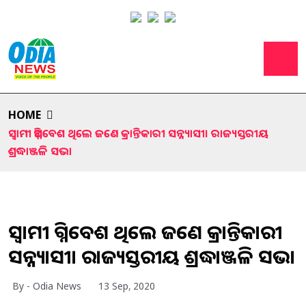
HOME
ସ୍ୱାମୀ ଅଗ୍ନିବେଶ ଥିଲେ ଜଣେ କ୍ରାନ୍ତିକାରୀ ସନ୍ନ୍ୟାସୀ। ରାଜ୍ୟସ୍ତରୀୟ
ଶ୍ରଦ୍ଧାଞ୍ଜଳି ସଭା
ସ୍ୱାମୀ ଅଗ୍ନିବେଶ ଥିଲେ ଜଣେ କ୍ରାନ୍ତିକାରୀ
ସନ୍ନ୍ୟାସୀ। ରାଜ୍ୟସ୍ତରୀୟ ଶ୍ରଦ୍ଧାଞ୍ଜଳି ସଭା
By - Odia News
13 Sep, 2020