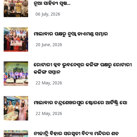
ନୂଆ ସାହିତ୍ୟ ସୃଷ...
06 July, 2026
ମାଲାବାର ପକ୍ଷରୁ ନୁଓ୍ବା ଡାଏମଣ୍ଡ ସମ୍ଭାର
20 June, 2026
ରୋଟାରୀ କ୍ଲବ ଭୁବନେଶ୍ୱର କଳିଙ୍ଗ ପକ୍ଷରୁ ରୋଟାରୀ
କଳିଙ୍ଗ ସମ୍ମାନ
22 May, 2026
ମାଲାବାର ଚନ୍ଦ୍ରଶେଖରପୁର ଷ୍ଟୋରରେ ଆର୍ଟିଷ୍ଟ୍ରି ସୋ
22 May, 2026
ନୀଳାଦ୍ରି ବିହାର ସରସ୍ୱତୀ ବିଦ୍ୟା ମନ୍ଦିରର ଶତ