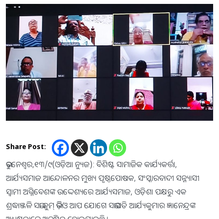
Share Post:
ଭୁବନେଶ୍ୱର,୧୩/୯(ଓଡ଼ିଆ ନ୍ୟୁଜ): ବିଶିଷ୍ଟ ସାମାଜିକ କାର୍ଯ୍ୟକର୍ତ୍ତା,
ଆର୍ଯ୍ୟସମାଜ ଆନ୍ଦୋଳନର ମୁଖ୍ୟ ପୃଷ୍ଠପୋଷକ, ସଂସ୍କାରବାଦୀ ସନ୍ନ୍ୟାସୀ
ସ୍ୱାମୀ ଅଗ୍ନିବେଶଙ୍କ ଉଦ୍ଦେଶ୍ୟରେ ଆର୍ଯ୍ୟସମାଜ, ଓଡ଼ିଶା ପକ୍ଷରୁ ଏକ
ଶ୍ରଦ୍ଧାଞ୍ଜଳି ସଭା ଜୁମ୍ ଭିଡ଼ିଓ ଆପ ଯୋଗେ ସଭାପତି ଆର୍ଯ୍ୟକୁମାର ଜ୍ଞାନେନ୍ଦ୍ରଙ୍କ
ଅଧ୍ୟକ୍ଷତାରେ ଅନୁଷ୍ଠିତ ହୋଇଯାଇଛି ।