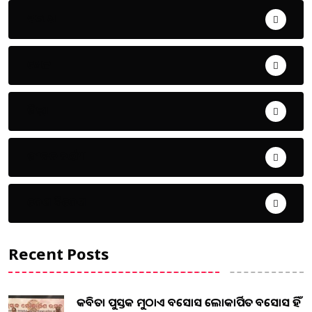
ଅପରାଧ
ଖେଳ
ଜିଲ୍ଲା
ଜୀବନ ଚର୍ଯ୍ୟା
ଦେଶ ବିଦେଶ
Recent Posts
କବିତା ପୁସ୍ତକ ମୁଠାଏ ଅବସୋସ ଲୋକାର୍ପିତ ଅବସୋସ ହିଁ