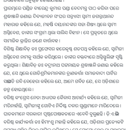
ପ୍ରାରମ୍ଭରେ ପଣ୍ଡିତ ବୀରେନ୍ଦ୍ର କୁମାର ପଣ୍ଡା ବେଦମନ୍ତ୍ର ପାଠ କରିବା ପରେ
ଶ୍ରଦ୍ଧାଞ୍ଜଳି ଜଣାଇ ଦିବ୍ୟଜୀବନ ସଂଘର ସନ୍ନ୍ୟାସୀ ସ୍ୱାମୀ ଜଗନ୍ନାଥାନନ୍ଦ
ମହାରାଜ କହିଲେ ଯେ, ମହର୍ଷି ଦୟାନନ୍ଦଙ୍କର ସଚ୍ଚା ଶିଷ୍ୟ ଥିଲେ ସ୍ୱାମୀ
ଅଗ୍ନିବେଶ, ତାଙ୍କର ସଂଗ୍ରାମ ଥିଲା ସାଲିସ ବିହୀନ । ସେ ପ୍ରକୃତରେ ଥିଲେ
ସାମାଜିକ କ୍ରାନ୍ତିର ଜଣେ ବାର୍ତ୍ତାବହ ।
ବିଶିଷ୍ଟ ଶିକ୍ଷାବିତ୍ ଡଃ ପ୍ରଫେସର ହରେକୃଷ୍ଣ ଶତପଥି କହିଲେ ଯେ, ସ୍ୱାମିଜୀ
ଅଗ୍ନିବେଶ ନାମକୁ ସାର୍ଥକ କରିଥିଲେ । ତାଙ୍କର ବକ୍ତବ୍ୟରେ ଅଗ୍ନିସ୍ଫୁଲିଙ୍ଗ ସୃଷ୍ଟି
କରୁଥିଲା । ଶିକ୍ଷାବିତ୍ ଡଃ ବଦ୍ରୀନାଥ ପଟ୍ଟନାୟକ ଶ୍ରଦ୍ଧାଞ୍ଜଳି ଜଣାଇ କହିଲେ
ଯେ, ସେ ଥିଲେ ଗୋତିଶ୍ରମିକମାନଙ୍କର ତ୍ରାଣକର୍ତ୍ତା। ସମାଜବାଦୀ ପାର୍ଟିର
ସଭାପତି ରବି ବେହେରା କହିଲେ ଯେ, ଆମେ ଗର୍ବିତ ଯେ, ସେ ଓଡ଼ିଶାରେ
ଜନ୍ମ ହୋଇଥିଲେ ।
ବରିଷ୍ଠ କଂଗ୍ରେସ ନେତା ଅଧ୍ୟାପକ କୈଳାସ ଆଚାର୍ଯ୍ୟ କହିଲେ ଯେ, ସ୍ୱାମିଜୀ
ମରିନାହାଁନ୍ତି, ସ୍ୱାମିଜୀଙ୍କୁ ଗୋଟିଏ ନିର୍ଦ୍ଦିଷ୍ଟ ଦଳର ଗୁଣ୍ଡାମାନେ ମାରିଦେଲେ ।
ଘାତକମାନେ ସରକାରୀ ପୃଷ୍ଠପୋଷକତାରେ ଏବେବି ବୁଲୁଛନ୍ତି । ଡ଼ି.ଏ.ଭି.ର
ବରିଷ୍ଠ କାର୍ଯ୍ୟକର୍ତ୍ତା ଡଃ ହିମାଂଶୁ ମହାନ୍ତି କହିଲେ ଯେ, ଓଡ଼ିଶାର ପ୍ରତ୍ୟେକଟି
ସମସ୍ୟା ସହିତ ନିଜକୁ ସାମିଲ୍ କରିଥିଲେ । ସେ ପୋସ୍କୋ ହେଉ ବା ମହାନଦୀ