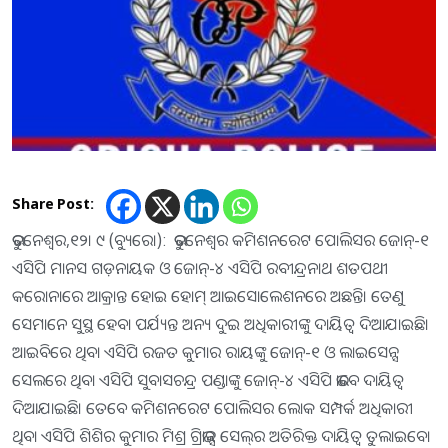
Share Post:
ଭୁବନେଶ୍ୱର,୧୨। ୯ (ବ୍ୟୁରୋ): ଭୁବନେଶ୍ୱର କମିଶନରେଟ ପୋଲିସର ଜୋନ୍‌-୧
ଏସିପି ମାନସ ଗଡ଼ନାୟକ ଓ ଜୋନ୍‌-୪ ଏସିପି ରବୀନ୍ଦ୍ରନାଥ ଶତପଥୀ
କରୋନାରେ ଆକ୍ରାନ୍ତ ହୋଇ ହୋମ୍‌ ଆଇସୋଲେଶନରେ ଅଛନ୍ତି। ତେଣୁ
ସେମାନେ ସୁସ୍ଥ ହେବା ପର୍ଯ୍ୟନ୍ତ ଅନ୍ୟ ଦୁଇ ଅଧିକାରୀଙ୍କୁ ଦାୟିତ୍ୱ ଦିଆଯାଇଛି।
ଆଇବିରେ ଥିବା ଏସିପି ରଜତ କୁମାର ରାୟଙ୍କୁ ଜୋନ୍‌-୧ ଓ ଲାଇସେନ୍ସ
ସେଲରେ ଥିବା ଏସିପି ସୁବାସଚନ୍ଦ୍ର ପଣ୍ଡାଙ୍କୁ ଜୋନ୍‌-୪ ଏସିପି ଭାବେ ଦାୟିତ୍ୱ
ଦିଆଯାଇଛି। ତେବେ କମିଶନରେଟ ପୋଲିସର ଲୋକ ସମ୍ପର୍କ ଅଧିକାରୀ
ଥିବା ଏସିପି ଶିଶିର କୁମାର ମିଶ୍ର ଗ୍ରିଭାନ୍ସ ସେଲ୍‌ର ଅତିରିକ୍ତ ଦାୟିତ୍ୱ ତୁଲାଇବେ।