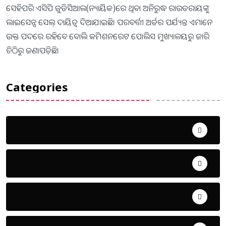
ସେହିପରି ଏସିପି ଜୁଡିସିଆଲ(ନ୍ୟାୟିକ)ରେ ଥିବା ଅନିରୁଦ୍ଧ ରାଉତରାୟଙ୍କୁ
ଲାଇସେନ୍ସ ସେଲ୍‌ ଦାୟିତ୍ୱ ଦିଆଯାଇଛି। ପରବର୍ତ୍ତୀ ଅର୍ଡର ପର୍ଯ୍ୟନ୍ତ ଏମାନେ
ଉକ୍ତ ପଦରେ ରହିବେ ବୋଲି କମିଶନରେଟ ପୋଲିସ ମୁଖ୍ୟାଳୟରୁ ଜାରି
ଚିଠିରୁ ଜଣାପଡ଼ିଛି।
Categories
Uncategorized
ଅପରାଧ
ଖେଳ