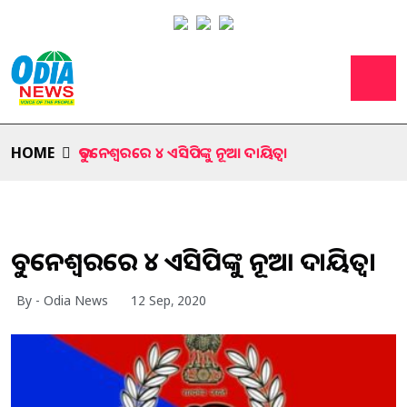
HOME
ଭୁବନେଶ୍ୱରରେ ୪ ଏସିପିଙ୍କୁ ନୂଆ ଦାୟିତ୍ୱ।
ଭୁବନେଶ୍ୱରରେ ୪ ଏସିପିଙ୍କୁ ନୂଆ ଦାୟିତ୍ୱ।
By - Odia News
12 Sep, 2020