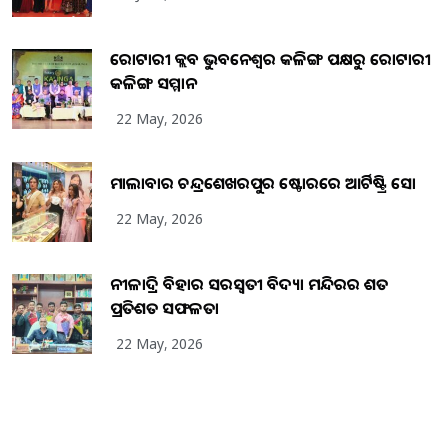
ରୋଟାରୀ କ୍ଲବ ଭୁବନେଶ୍ୱର କଳିଙ୍ଗ ପକ୍ଷରୁ ରୋଟାରୀ
କଳିଙ୍ଗ ସମ୍ମାନ
22 May, 2026
ମାଲାବାର ଚନ୍ଦ୍ରଶେଖରପୁର ଷ୍ଟୋରରେ ଆର୍ଟିଷ୍ଟ୍ରି ସୋ
22 May, 2026
ନୀଳାଦ୍ରି ବିହାର ସରସ୍ୱତୀ ବିଦ୍ୟା ମନ୍ଦିରର ଶତ
ପ୍ରତିଶତ ସଫଳତା
22 May, 2026