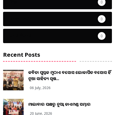
ଜିଲ୍ଲା
ଜୀବନ ଚର୍ଯ୍ୟା
ଦେଶ ବିଦେଶ
Recent Posts
କବିତା ପୁସ୍ତକ ମୁଠାଏ ଅବସୋସ ଲୋକାର୍ପିତ ଅବସୋସ ହିଁ
ନୂଆ ସାହିତ୍ୟ ସୃଷ...
06 July, 2026
ମାଲାବାର ପକ୍ଷରୁ ନୁଓ୍ବା ଡାଏମଣ୍ଡ ସମ୍ଭାର
20 June, 2026