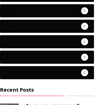
ଅପରାଧ
ଖେଳ
ଜିଲ୍ଲା
ଜୀବନ ଚର୍ଯ୍ୟା
ଦେଶ ବିଦେଶ
Recent Posts