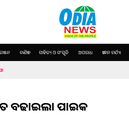
ଞ୍ଜନ
ବାଣିଜ୍ୟ
ସାହିତ୍ୟ ଓ ସଂସ୍କୃତି
ଅପରାଧ
ଜୀବନ ଚର୍ଯ୍ୟା
ଘ।
ାର ହାତ ବଢାଇଲା ପାଇକ