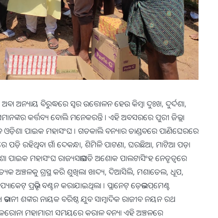
ା ଅନ୍ୟାୟ ବିରୁଦ୍ଧରେ ସ୍ୱର ଉତ୍ତୋଳନ ହେଉ କିମ୍ବା ଦୁଃଖ, ଦୁର୍ଦଶା,
ନଙ୍କର କର୍ତ୍ତବ୍ୟ ବୋଲି ମନେକରନ୍ତି । ଏହି ଅବସରରେ ପୁରୀ ଜିଲ୍ଲା
ନିଖିଳ ଓଡ଼ିଶା ପାଇକ ମହାସଂଘ । ଗତକାଲି ବନ୍ୟାର ତାଣ୍ଡବରେ ପାଣିଘେରରେ
 ପଡ଼ି ରହିଥିବା ଗାଁ ଦେକନ୍ଧା, ଶିମିଳି ପାଟଣା, ଘରଛିଆ, ମାଟିଆ ପଡ଼ା
 ଓଡ଼ିଶା ପାଇକ ମହାସଂଘ ରାଜ୍ୟସଭାପତି ଅଶୋକ ପାଲଟାସିଂହ ନେତୃତ୍ୱରେ
େକ ଅଞ୍ଚଳକୁ ଗ୍ରସ୍ଥ କରି ଶୁଖିଲା ଖାଦ୍ୟ, ଦିଆସିଲି, ମଶାତେଲ, ଧୂପ,
ପ୍ୟାକେଟ୍ ପ୍ରଭୃତି ବଣ୍ଟନ କରାଯାଇଥିଲା । ପ୍ଲାନେଟ୍ ଡ଼େଭଲପ୍‌ମେଣ୍ଟ
ରା ଭବାନୀ ଶଙ୍କର ନାୟକ ବରିଷ୍ଠ ଯୁବ ସାମ୍ବାଦିକ ରାଜୀବ ନୟନ ରଥ
କରୋନା ମହାମାରୀ ସମୟରେ କରାଳ ବନ୍ୟା ଏହି ଅଞ୍ଚଳରେ