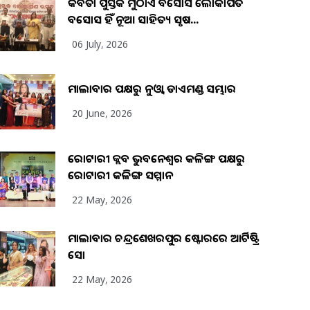
କବିତା ପୁସ୍ତକ ମୁଠାଏ ଅବସୋସ ଲୋକାର୍ପିତ
ଅବସୋସ ହିଁ ନୂଆ ସାହିତ୍ୟ ସୃଷ...
06 July, 2026
ମାଲାବାର ପକ୍ଷରୁ ନୁଓ୍ବା ଡାଏମଣ୍ଡ ସମ୍ଭାର
20 June, 2026
ରୋଟାରୀ କ୍ଲବ ଭୁବନେଶ୍ୱର କଳିଙ୍ଗ ପକ୍ଷରୁ
ରୋଟାରୀ କଳିଙ୍ଗ ସମ୍ମାନ
22 May, 2026
ମାଲାବାର ଚନ୍ଦ୍ରଶେଖରପୁର ଷ୍ଟୋରରେ ଆର୍ଟିଷ୍ଟ୍ରି
ସୋ
22 May, 2026