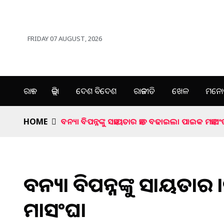
FRIDAY 07 AUGUST, 2026
ରାଜ୍ୟ
ଜିଲ୍ଲା
ଦେଶ ବିଦେଶ
ରାଜନୀତି
ଖେଳ
ମନୋର
HOME
ବନ୍ୟା ବିପନ୍ନଙ୍କୁ ସହାୟତାର ହାତ ବଢାଇଲା ପାଇକ ମହାସଂ
ବନ୍ୟା ବିପନ୍ନଙ୍କୁ ସହାୟତ
ମହାସଂଘ।