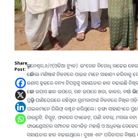
Share
ଭୁବନେଶ୍ୱର,୬/୯(ଓଡ଼ିଆ ନ୍ୟୁଜ): ଇଂରେଜ ବିରୋଧି ଲଢେଇ ହେଉ ଅବ
Post:
ଭୋକିଲା ମଣିଷଙ୍କ ନିକଟରେ ପାଇକ ମାନେ ସାହାଯ୍ୟ କରିବାକୁ ସେମା
କଣାସ ବ୍ଲକ୍‌ରେ ବନ୍ୟା ବିପନ୍ନଙ୍କୁ ସହାୟତାର ହାତ ବଢାଇଛି 
ଭୋକ ଉପାସ ଛାତ ଉପରେ, ବନ୍ଧ ଉପରେ ଖରା, କାକର, ବର୍ଷା ଭିତରେ
ପ୍ରଭୃତି ପାଣିଘେରରେ ରହିଥିବା ଗ୍ରାମବାସୀଙ୍କ ନିକଟରେ ନିଖିଳ
ପାଇକମାନେ ରିଲିଫ୍ ବଣ୍ଟନ କରିଥିଲେ । ଡ଼ଙ୍ଗା ସାହାଯ୍ୟରେ ପ୍ରତ୍ୟ
ପାଉରୁଟି, ବିସ୍କୁଟ୍‌, ଫଳରସ ପ୍ୟାକେଟ୍‌, ପାଣି ବଟଲ୍‌, ମସଲା ବଟା 
ଫାଉଣ୍ଡେସନ୍‌ର ସମ୍ପାଦକ ସତ୍ୟଜିତ୍ ମହାନ୍ତି ଓ ଅଧିବକ୍ତା ବେହେ
ସହାୟତାର ହାତ ବଢାଇଥିଲେ । ଦୁଃଖ ଏବଂ ପରିତାପର ବିଷୟ 