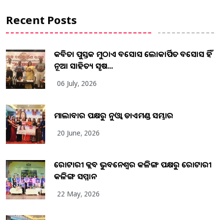
Recent Posts
କବିତା ପୁସ୍ତକ ମୁଠାଏ ଅବସୋସ ଲୋକାର୍ପିତ ଅବସୋସ ହିଁ
ନୂଆ ସାହିତ୍ୟ ସୃଷ...
06 July, 2026
ମାଲାବାର ପକ୍ଷରୁ ନୁଓ୍ବା ଡାଏମଣ୍ଡ ସମ୍ଭାର
20 June, 2026
ରୋଟାରୀ କ୍ଲବ ଭୁବନେଶ୍ୱର କଳିଙ୍ଗ ପକ୍ଷରୁ ରୋଟାରୀ
କଳିଙ୍ଗ ସମ୍ମାନ
22 May, 2026