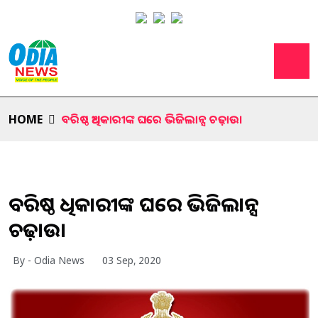
HOME
ବରିଷ୍ଠ ଅଧିକାରୀଙ୍କ ଘରେ ଭିଜିଲାନ୍ସ ଚଢ଼ାଉ।
ବରିଷ୍ଠ ଅଧିକାରୀଙ୍କ ଘରେ ଭିଜିଲାନ୍ସ
ଚଢ଼ାଉ।
By - Odia News
03 Sep, 2020