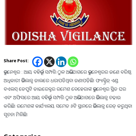
Share Post:
ଭୁବନେଶ୍ବର : ଆୟ ବହିର୍ଭୂତ ସମ୍ପତ୍ତି ଠୁଳ ଅଭିଯୋଗରେ ଭୁବନେଶ୍ବରର ଜଣେ ବରିଷ୍ଠ
ଅଧିକାରୀ ଭିଜିଲାନ୍ସ ଜାଲରେ ଧରାପଡିଥିବା ଜଣାପଡ଼ିଛି। ଫ୍ୟାକ୍ଟ୍ରିଜ୍ ଏଣ୍ଡ
ବଏଲସ୍ ଡେପୁଟି ଡାଇରେକ୍ଟର ରମେଶ ବେହେରାଙ୍କ ଭୁବନେଶ୍ବର ସ୍ଥିତ ଘର
ଏବଂ ଅଫିସରେ ଆୟ ବହିର୍ଭୂତ ସମ୍ପତ୍ତି ଠୁଳ ଅଭିଯୋଗରେ ଭିଜିଲାନ୍ସ ଚଢାଉ
କରିଛି। ରମେଶଙ୍କ କାର୍ଯ୍ୟାଳୟ ସମେତ ୬ଟି ସ୍ଥାନରେ ଭିଜିଲାନ୍ସ ରେଡ୍ କରୁଥିବା
ସୂଚନା ମିଳିଛି।