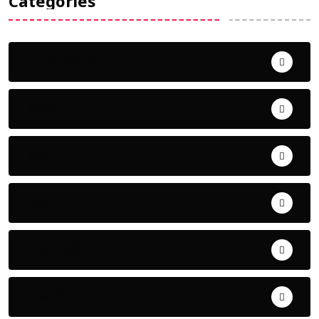
Categories
Uncategorized
ଅପରାଧ
ଖେଳ
ଜିଲ୍ଲା
ଜୀବନ ଚର୍ଯ୍ୟା
ଦେଶ ବିଦେଶ