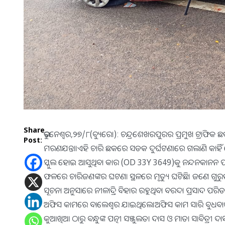
Share
ଭୁବନେଶ୍ୱର,୨୭/୮(ବ୍ୟୁରୋ): ଚନ୍ଦ୍ରଶେଖରପୁରର ପ୍ରମୁଖ ଟ୍ରାଫିକ
Post:
ମରଣଯନ୍ତା।ଏହି ଚାରି ଛକରେ ସଡକ ଦୁର୍ଘଟଣାରେ ଗଲାଣି କାହିଁ
ସ୍କୁଲ ହୋଇ ଆସୁଥିବା କାର (OD 33Y 3649)କୁ ନନ୍ଦନକାନନ 
ଫଳରେ ଚାରିଜଣଙ୍କର ଘଟଣା ସ୍ଥଳରେ ମୃତ୍ୟୁ ଘଟିଛି। ଜଣେ ଗୁରୁତ
ସୂଚନା ଅନୁସାରେ ନୀଳାଦ୍ରି ବିହାର ରହୁଥିବା ବରଦା ପ୍ରସାଦ ପ
ଅଫିସ କାମରେ ବାଲେଶ୍ବର ଯାଇଥିଲେ।ଅଫିସ କାମ ସାରି ବୁଧବାର ର
କୁଆଖିଆ ଠାରୁ ବନ୍ଧୁଙ୍କ ପତ୍ନୀ ସଞ୍ଜୁଲତା ଦାସ ଓ ମାତା ସାବିତ୍ରୀ 