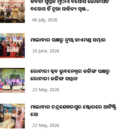
କବିତା ପୁସ୍ତକ ମୁଠାଏ ଅବସୋସ ଲୋକାର୍ପିତ
ଅବସୋସ ହିଁ ନୂଆ ସାହିତ୍ୟ ସୃଷ...
06 July, 2026
ମାଲାବାର ପକ୍ଷରୁ ନୁଓ୍ବା ଡାଏମଣ୍ଡ ସମ୍ଭାର
20 June, 2026
ରୋଟାରୀ କ୍ଲବ ଭୁବନେଶ୍ୱର କଳିଙ୍ଗ ପକ୍ଷରୁ
ରୋଟାରୀ କଳିଙ୍ଗ ସମ୍ମାନ
22 May, 2026
ମାଲାବାର ଚନ୍ଦ୍ରଶେଖରପୁର ଷ୍ଟୋରରେ ଆର୍ଟିଷ୍ଟ୍ରି
ସୋ
22 May, 2026