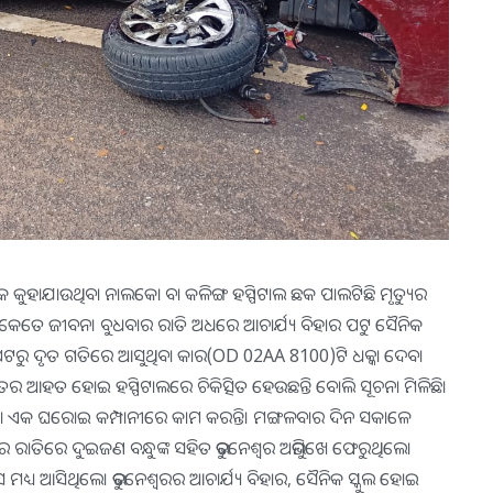
 ଛକ କୁହାଯାଉଥିବା ନାଲକୋ ବା କଳିଙ୍ଗ ହସ୍ପିଟାଲ ଛକ ପାଲଟିଛି ମୃତ୍ୟୁର
 କେତେ ଜୀବନ। ବୁଧବାର ରାତି ଅଧରେ ଆଚାର୍ଯ୍ୟ ବିହାର ପଟୁ ସୈନିକ
ପଟରୁ ଦୃତ ଗତିରେ ଆସୁଥିବା କାର(OD 02AA 8100)ଟି ଧକ୍କା ଦେବା
ର ଆହତ ହୋଇ ହସ୍ପିଟାଲରେ ଚିକିତ୍ସିତ ହେଉଛନ୍ତି ବୋଲି ସୂଚନା ମିଳିଛି।
ରିଡା ଏକ ଘରୋଇ କମ୍ପାନୀରେ କାମ କରନ୍ତି। ମଙ୍ଗଳବାର ଦିନ ସକାଳେ
ାତିରେ ଦୁଇଜଣ ବନ୍ଧୁଙ୍କ ସହିତ ଭୁବନେଶ୍ୱର ଅଭିମୁଖେ ଫେରୁଥିଲେ।
ଦାସ ମଧ୍ୟ ଆସିଥିଲେ। ଭୁବନେଶ୍ୱରର ଆଚାର୍ଯ୍ୟ ବିହାର, ସୈନିକ ସ୍କୁଲ ହୋଇ