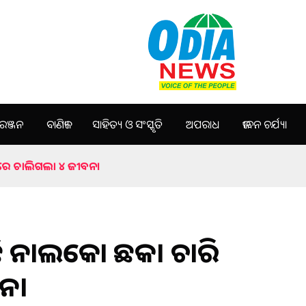
ଞ୍ଜନ
ବାଣିଜ୍ୟ
ସାହିତ୍ୟ ଓ ସଂସ୍କୃତି
ଅପରାଧ
ଜୀବନ ଚର୍ଯ୍ୟା
କରେ ଚାଲିଗଲା ୪ ଜୀବନ।
ିଛି ନାଲକୋ ଛକ। ଚାରି
ନ।