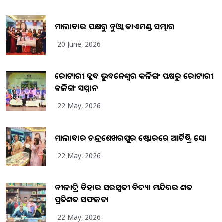
ମାଲାବାର ପକ୍ଷରୁ ନୁଓ୍ବା ଡାଏମଣ୍ଡ ସମ୍ଭାର
20 June, 2026
ରୋଟାରୀ କ୍ଲବ ଭୁବନେଶ୍ୱର କଳିଙ୍ଗ ପକ୍ଷରୁ ରୋଟାରୀ
କଳିଙ୍ଗ ସମ୍ମାନ
22 May, 2026
ମାଲାବାର ଚନ୍ଦ୍ରଶେଖରପୁର ଷ୍ଟୋରରେ ଆର୍ଟିଷ୍ଟ୍ରି ସୋ
22 May, 2026
ନୀଳାଦ୍ରି ବିହାର ସରସ୍ୱତୀ ବିଦ୍ୟା ମନ୍ଦିରର ଶତ
ପ୍ରତିଶତ ସଫଳତା
22 May, 2026