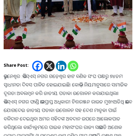
Share Post:
ଭୁବନେଶ୍ବର :ଭିିଏସ୍‍ଏସ୍‍ ନଗର ଗଡ଼େଶ୍ୱର ହାଟ ବଣିକ ସଂଘ ପକ୍ଷରୁ ୭୪ତମ
ସ୍ୱାଧୀନତା ଦିବସ ପାଳିତ ହୋଇଯାଇଛି। କୋଭିଡ୍‍ ନିୟମାନୁସାରେ ସାମାଜିକ
ଦୂରତା ଅବଲମ୍ବନ କରି ଜାତୀୟ ପତାକା ଉତ୍ତୋଳନ କରାଯାଇଥିଲା।
ଭିଏସ୍‍ଏସ୍‍ ନଗର ଫାଣ୍ଡି ଭାରପ୍ରାପ୍ତ ଅଧିକାରୀ ଚିତ୍ତରଞ୍ଜନ ରାଉତ ମୁଖ୍ୟଅତିଥି ଭାବେ
ଯୋଗଦେଇ ଜାତୀୟ ପତାକା ଉତ୍ତୋଳନ ସହ ଦେଶ ମାତୃକା ପାଇଁ
ବଳିଦାନ ଦେଇଥିବା ଅମର ସହିଦଙ୍କ ଅବଦାନ ଉପରେ ଆଲୋକପାତ
କରିଥିଲେ। କାର୍ଯ୍ୟକ୍ରମରେ ପାଇକ ମହାସଂଘର ରାଜ୍ୟ ସଭାପତି ଅଶୋକ
କୁମାର ପାଲଟାସିଂ ଓ ଗଡେଶ୍ୱର ହାଟ ବଣିକ ସଂଘ ସଭାପତି ଲକ୍ଷ୍ମଣ ସାହୁ