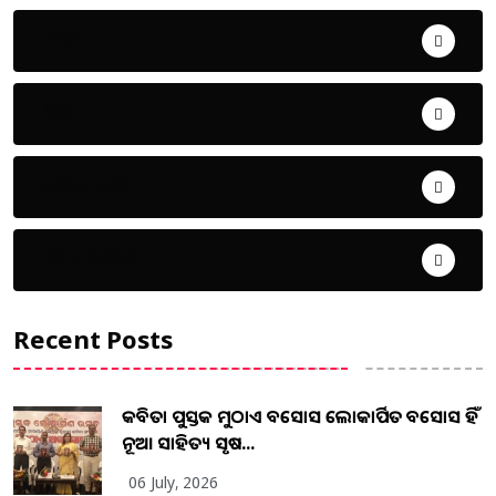
ଖେଳ
ଜିଲ୍ଲା
ଜୀବନ ଚର୍ଯ୍ୟା
ଦେଶ ବିଦେଶ
Recent Posts
କବିତା ପୁସ୍ତକ ମୁଠାଏ ଅବସୋସ ଲୋକାର୍ପିତ ଅବସୋସ ହିଁ
ନୂଆ ସାହିତ୍ୟ ସୃଷ...
06 July, 2026