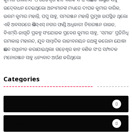
ଉଦ୍‍ବୋଧନ ଦେଇଥିଲେ। ଅନ୍ୟମାନଙ୍କ ମଧ୍ୟରେ ଦୀପକ କୁମାର ବାରିକ,
ଉତ୍ତମ କୁମାର ମହାନ୍ତି, ପପୁ ସାହୁ, ସମରଞ୍ଜନ ମହାନ୍ତି ପ୍ରମୁଖ ଉପସ୍ଥିତ ଥିଲେ।
ଏହି ଅବସରରେ ଭିଏସ୍‍ଏସ୍‍ ନଗର ଫାଣ୍ଡି ଅଧିକାରୀ ଚିତ୍ତରଞ୍ଜନ ରାଉତ,
ବିଏମ୍‍ସି-ଜାଗୃତି ପ୍ରକଳ୍ପ ସଂଯୋଜକ ପ୍ରବେଶ କୁମାର ସାହୁ, ‘ସମାଜ’ ପ୍ରତିନିଧି
ରମାକାନ୍ତ ମହାନନ୍ଦ, ଯୁବ ସାମ୍ବାଦିକ ରାଜୀବନୟନ ରଥଙ୍କୁ କରୋନା ଯୋଦ୍ଧା
ଭାବେ ସମ୍ମାନୀତ କରାଯାଇଥିଲା। ଗଡ଼େଶ୍ୱର ହାଟ ବଣିକ ସଂଘ ସମ୍ପାଦକ
ମନୋରଞ୍ଜନ ସାହୁ ଧନ୍ୟବାଦ ଅର୍ପଣ କରିଥିଲେ।
Categories
Uncategorized
ଅପରାଧ