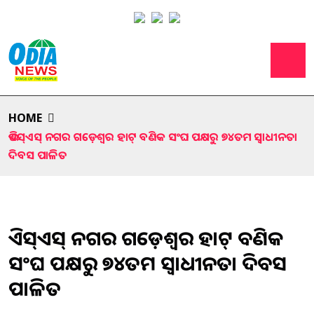
HOME
ଭିଏସ୍‍ଏସ୍‍ ନଗର ଗଡ଼େଶ୍ୱର ହାଟ୍‍ ବଣିକ ସଂଘ ପକ୍ଷରୁ ୭୪ତମ ସ୍ୱାଧୀନତା
ଦିବସ ପାଳିତ
ଭିଏସ୍‍ଏସ୍‍ ନଗର ଗଡ଼େଶ୍ୱର ହାଟ୍‍ ବଣିକ
ସଂଘ ପକ୍ଷରୁ ୭୪ତମ ସ୍ୱାଧୀନତା ଦିବସ
ପାଳିତ