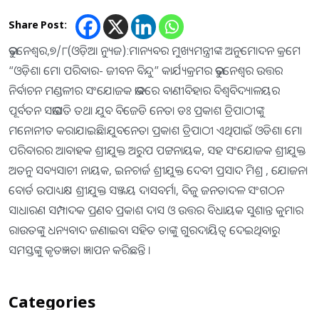
Share Post:
ଭୁବନେଶ୍ୱର,୭/୮(ଓଡ଼ିଆ ନ୍ୟୁଜ):ମାନ୍ୟବର ମୁଖ୍ୟମନ୍ତ୍ରୀଙ୍କ ଅନୁମୋଦନ କ୍ରମେ
“ଓଡ଼ିଶା ମୋ ପରିବାର- ଜୀବନ ବିନ୍ଦୁ” କାର୍ଯ୍ୟକ୍ରମର ଭୁବନେଶ୍ଵର ଉତ୍ତର
ନିର୍ବାଚନ ମଣ୍ଡଳୀର ସଂଯୋଜକ ଭାବରେ ବାଣୀବିହାର ବିଶ୍ଵବିଦ୍ୟାଳୟର
ପୂର୍ବତନ ସଭାପତି ତଥା ଯୁବ ବିଜେଡି ନେତା ଡଃ ପ୍ରକାଶ ତ୍ରିପାଠୀଙ୍କୁ
ମନୋନୀତ କରାଯାଇଛି।ଯୁବନେତା ପ୍ରକାଶ ତ୍ରିପାଠୀ ଏଥିପାଇଁ ଓଡିଶା ମୋ
ପରିବାରର ଆବାହକ ଶ୍ରୀଯୁକ୍ତ ଅରୁପ ପଟ୍ଟନାୟକ, ସହ ସଂଯୋଜକ ଶ୍ରୀଯୁକ୍ତ
ଅତନୁ ସବ୍ୟସାଚୀ ନାୟକ, ଇନଚାର୍ଜ ଶ୍ରୀଯୁକ୍ତ ଦେବୀ ପ୍ରସାଦ ମିଶ୍ର , ଯୋଜନା
ବୋର୍ଡ ଉପାଧ୍ୟକ୍ଷ ଶ୍ରୀଯୁକ୍ତ ସଞ୍ଜୟ ଦାସବର୍ମା, ବିଜୁ ଜନତାଦଳ ସଂଗଠନ
ସାଧାରଣ ସମ୍ପାଦକ ପ୍ରଣବ ପ୍ରକାଶ ଦାସ ଓ ଉତ୍ତର ବିଧାୟକ ସୁଶାନ୍ତ କୁମାର
ରାଉତଙ୍କୁ ଧନ୍ୟବାଦ ଜଣାଇବା ସହିତ ତାଙ୍କୁ ଗୁରଦାୟିତ୍ଵ ଦେଇଥିବାରୁ
ସମସ୍ତଙ୍କୁ କୃତଜ୍ଞତା ଜ୍ଞାପନ କରିଛନ୍ତି ।
Categories