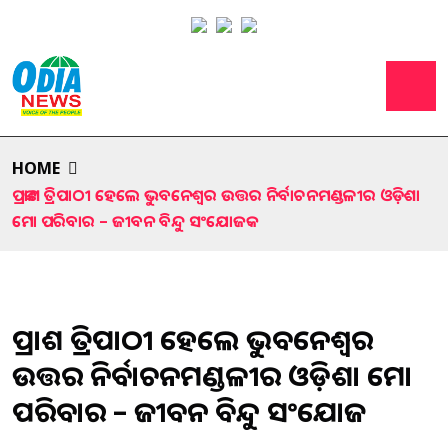
HOME
ପ୍ରକାଶ ତ୍ରିପାଠୀ ହେଲେ ଭୁବନେଶ୍ୱର ଉତ୍ତର ନିର୍ବାଚନମଣ୍ଡଳୀର ଓଡ଼ିଶା
ମୋ ପରିବାର – ଜୀବନ ବିନ୍ଦୁ ସଂଯୋଜକ
ପ୍ରକାଶ ତ୍ରିପାଠୀ ହେଲେ ଭୁବନେଶ୍ୱର
ଉତ୍ତର ନିର୍ବାଚନମଣ୍ଡଳୀର ଓଡ଼ିଶା ମୋ
ପରିବାର – ଜୀବନ ବିନ୍ଦୁ ସଂଯୋଜକ