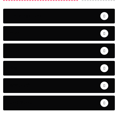
Uncategorized
ଅପରାଧ
ଖେଳ
ଜିଲ୍ଲା
ଜୀବନ ଚର୍ଯ୍ୟା
ଦେଶ ବିଦେଶ