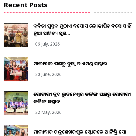
Recent Posts
କବିତା ପୁସ୍ତକ ମୁଠାଏ ଅବସୋସ ଲୋକାର୍ପିତ ଅବସୋସ ହିଁ
ନୂଆ ସାହିତ୍ୟ ସୃଷ...
06 July, 2026
ମାଲାବାର ପକ୍ଷରୁ ନୁଓ୍ବା ଡାଏମଣ୍ଡ ସମ୍ଭାର
20 June, 2026
ରୋଟାରୀ କ୍ଲବ ଭୁବନେଶ୍ୱର କଳିଙ୍ଗ ପକ୍ଷରୁ ରୋଟାରୀ
କଳିଙ୍ଗ ସମ୍ମାନ
22 May, 2026
ମାଲାବାର ଚନ୍ଦ୍ରଶେଖରପୁର ଷ୍ଟୋରରେ ଆର୍ଟିଷ୍ଟ୍ରି ସୋ