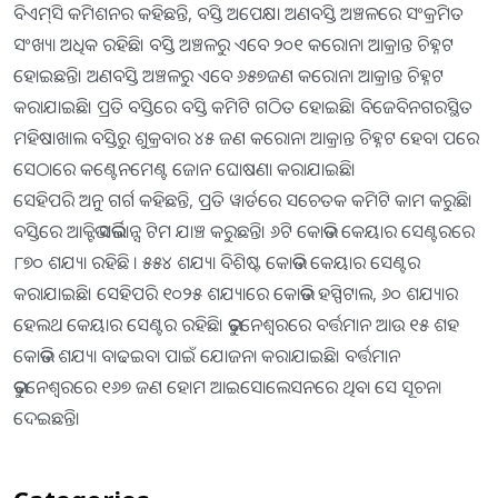
ବିଏମ୍‌ସି କମିଶନର କହିଛନ୍ତି, ବସ୍ତି ଅପେକ୍ଷା ଅଣବସ୍ତି ଅଞ୍ଚଳରେ ସଂକ୍ରମିତ
ସଂଖ୍ୟା ଅଧିକ ରହିଛି। ବସ୍ତି ଅଞ୍ଚଳରୁ ଏବେ ୨୦୧ କରୋନା ଆକ୍ରାନ୍ତ ଚିହ୍ନଟ
ହୋଇଛନ୍ତି। ଅଣବସ୍ତି ଅଞ୍ଚଳରୁ ଏବେ ୬୫୭ଜଣ କରୋନା ଆକ୍ରାନ୍ତ ଚିହ୍ନଟ
କରାଯାଇଛି। ପ୍ରତି ବସ୍ତିରେ ବସ୍ତି କମିଟି ଗଠିତ ହୋଇଛି। ବିଜେବିନଗରସ୍ଥିତ
ମହିଷାଖାଲ ବସ୍ତିରୁ ଶୁକ୍ରବାର ୪୫ ଜଣ କରୋନା ଆକ୍ରାନ୍ତ ଚିହ୍ନଟ ହେବା ପରେ
ସେଠାରେ କଣ୍ଟେନମେଣ୍ଟ ଜୋନ ଘୋଷଣା କରାଯାଇଛି।
ସେହିପରି ଅନୁ ଗର୍ଗ କହିଛନ୍ତି, ପ୍ରତି ୱାର୍ଡରେ ସଚେତକ କମିଟି କାମ କରୁଛି।
ବସ୍ତିରେ ଆକ୍ଟିଭ ସର୍ଭିଲାନ୍ସ ଟିମ ଯାଞ୍ଚ କରୁଛନ୍ତି। ୬ଟି କୋଭିଡ କେୟାର ସେଣ୍ଟରରେ
୮୭୦ ଶଯ୍ୟା ରହିଛି । ୫୫୪ ଶଯ୍ୟା ବିଶିଷ୍ଟ କୋଭିଡ କେୟାର ସେଣ୍ଟର
କରାଯାଇଛି। ସେହିପରି ୧୦୨୫ ଶଯ୍ୟାରେ କୋଭିଡ ହସ୍ପିଟାଲ, ୬୦ ଶଯ୍ୟାର
ହେଲଥ କେୟାର ସେଣ୍ଟର ରହିଛି। ଭୁବନେଶ୍ୱରରେ ବର୍ତ୍ତମାନ ଆଉ ୧୫ ଶହ
କୋଭିଡ ଶଯ୍ୟା ବାଢଇବା ପାଇଁ ଯୋଜନା କରାଯାଇଛି। ବର୍ତ୍ତମାନ
ଭୁବନେଶ୍ୱରରେ ୧୬୭ ଜଣ ହୋମ ଆଇସୋଲେସନରେ ଥିବା ସେ ସୂଚନା
ଦେଇଛନ୍ତି।