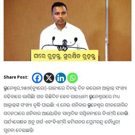
Share Post:
ଭୁବନେଶ୍ୱର,୨୫।୭(ବ୍ୟୁରୋ)-ରାଜ୍ୟରେ ଦିନକୁ ଦିନ କରୋନା ଆକ୍ରାନ୍ତ ସଂଖ୍ୟା
ବଢିବାରେ ଲାଗିଛି। ଗତ କିଛିଦିନ ହେବ ରାଜଧାନୀ ଭୁବନେଶ୍ବରରେ ମଧ୍ୟ
ଆକ୍ରାନ୍ତଙ୍କ ସଂଖ୍ୟା ବୃଦ୍ଧି ପାଇଛି। ଏ ନେଇ ଶନିବାର ଭୁବନେଶ୍ୱର ଗୀତଗୋବିନ୍ଦ
ସଦନଠାରେ ଶନିବାର ଆୟୋଜିତ ସାମ୍ବାଦିକ ସମ୍ମିଳନୀରେ ବିଏମ୍‌ସି କୋଭିଡ
ପର୍ଯ୍ୟବେକ୍ଷକ ଅନୁ ଗର୍ଗ ଏବଂବିଏମ୍‌ସି କମିଶନର ପ୍ରେମଚନ୍ଦ୍ର ଚୌଧୁରୀ
ସୂଚନା ଦେଇଛନ୍ତି।