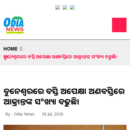
HOME
ଭୁବନେଶ୍ୱରରେ ବସ୍ତି ଅପେକ୍ଷା ଅଣବସ୍ତିରେ ଆକ୍ରାନ୍ତଙ୍କ ସ°ଖ୍ୟା ବଢୁଛି।
ଭୁବନେଶ୍ୱରରେ ବସ୍ତି ଅପେକ୍ଷା ଅଣବସ୍ତିରେ
ଆକ୍ରାନ୍ତଙ୍କ ସ°ଖ୍ୟା ବଢୁଛି।
By - Odia News
26 Jul, 2020