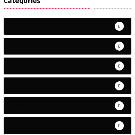
Categories
Uncategorized
ଅପରାଧ
ଖେଳ
ଜିଲ୍ଲା
ଜୀବନ ଚର୍ଯ୍ୟା
ଦେଶ ବିଦେଶ