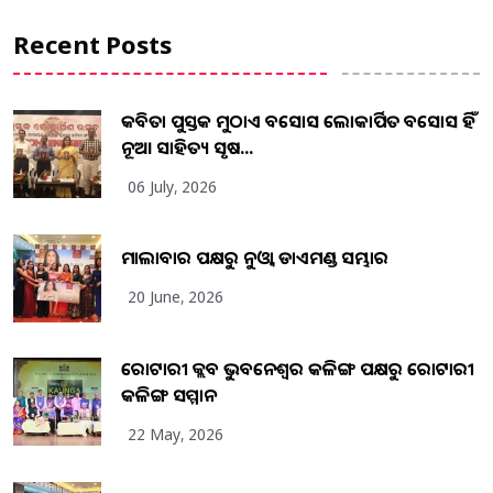
Recent Posts
କବିତା ପୁସ୍ତକ ମୁଠାଏ ଅବସୋସ ଲୋକାର୍ପିତ ଅବସୋସ ହିଁ
ନୂଆ ସାହିତ୍ୟ ସୃଷ...
06 July, 2026
ମାଲାବାର ପକ୍ଷରୁ ନୁଓ୍ବା ଡାଏମଣ୍ଡ ସମ୍ଭାର
20 June, 2026
ରୋଟାରୀ କ୍ଲବ ଭୁବନେଶ୍ୱର କଳିଙ୍ଗ ପକ୍ଷରୁ ରୋଟାରୀ
କଳିଙ୍ଗ ସମ୍ମାନ
22 May, 2026