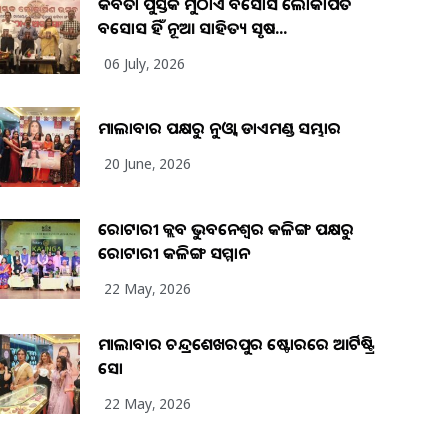
କବିତା ପୁସ୍ତକ ମୁଠାଏ ଅବସୋସ ଲୋକାର୍ପିତ
ଅବସୋସ ହିଁ ନୂଆ ସାହିତ୍ୟ ସୃଷ...
06 July, 2026
ମାଲାବାର ପକ୍ଷରୁ ନୁଓ୍ବା ଡାଏମଣ୍ଡ ସମ୍ଭାର
20 June, 2026
ରୋଟାରୀ କ୍ଲବ ଭୁବନେଶ୍ୱର କଳିଙ୍ଗ ପକ୍ଷରୁ
ରୋଟାରୀ କଳିଙ୍ଗ ସମ୍ମାନ
22 May, 2026
ମାଲାବାର ଚନ୍ଦ୍ରଶେଖରପୁର ଷ୍ଟୋରରେ ଆର୍ଟିଷ୍ଟ୍ରି
ସୋ
22 May, 2026