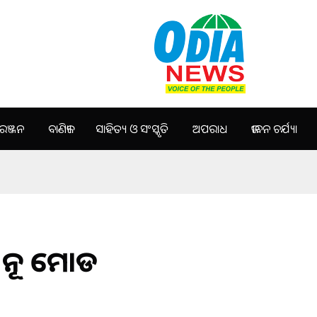
ଞ୍ଜନ
ବାଣିଜ୍ୟ
ସାହିତ୍ୟ ଓ ସଂସ୍କୃତି
ଅପରାଧ
ଜୀବନ ଚର୍ଯ୍ୟା
ା ନୂଆ ମୋଡ