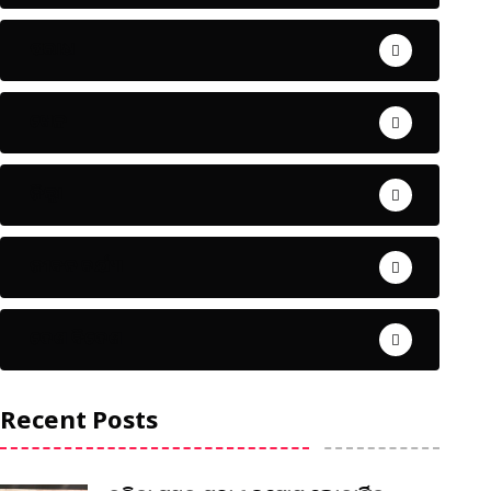
ଅପରାଧ
ଖେଳ
ଜିଲ୍ଲା
ଜୀବନ ଚର୍ଯ୍ୟା
ଦେଶ ବିଦେଶ
Recent Posts