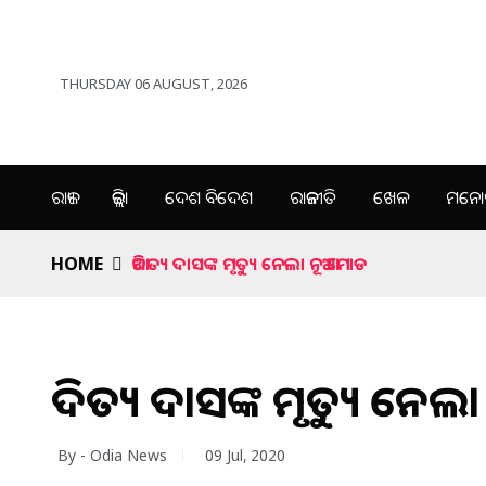
THURSDAY 06 AUGUST, 2026
ରାଜ୍ୟ
ଜିଲ୍ଲା
ଦେଶ ବିଦେଶ
ରାଜନୀତି
ଖେଳ
ମନୋର
HOME
ଆଦିତ୍ୟ ଦାସଙ୍କ ମୃତ୍ୟୁ ନେଲା ନୂଆ ମୋଡ
ଆଦିତ୍ୟ ଦାସଙ୍କ ମୃତ୍ୟୁ ନେଲ
By - Odia News
09 Jul, 2020