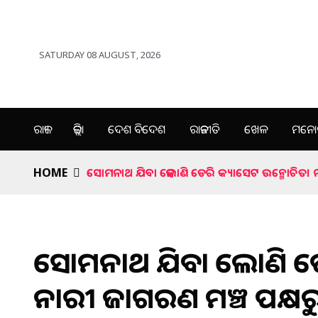
SATURDAY 08 AUGUST, 2026
ରାଜ୍ୟ
ଜିଲ୍ଲା
ଦେଶ ବିଦେଶ
ରାଜନୀତି
ଖେଳ
ମନୋର
HOME
ସୋମନାଥ ଯିବା ହେଲାଣି ଡେରି କ୍ୟାସେଟ ଉନ୍ମୋଚିତ। ନ
ସୋମନାଥ ଯିବା ହେଲାଣି ଡେ
ନାରୀ ଜାଗରଣ ମଞ୍ଚ ପକ୍ଷର