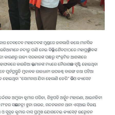
ମ ସୋମବାର ଦେବଦେବ ମହାଦେବଙ୍କ ମୁଣ୍ଡରେ ଜଳଲାଗି କଲେ ମାନସିକ
ନ କାଉଡିଆମାନେ ନଦୀରୁ ପାଣି ନେଇ ବିଭିନ୍ନ ଶୈବପୀଠରେ ମହାପ୍ରଭୁ ଶିବଙ୍କ
 କାରଣରୁ ରାଜ୍ୟ ସରକାରଙ୍କ ପକ୍ଷରୁ ସ°କ୍ରମିତ ଆଶଙ୍କାରେ
ଫଳରେ କାଉଡିଆ ଭକ୍ତମାନଙ୍କ ମଧ୍ୟରେ ନୈରାଶଭାବ ସୃଷ୍ଟି ହୋଇଥିବା
 ପୂର୍ବପ୍ରସ୍ତୁତି ମୁତାବକ ରାଜଧାନୀ ଉପକଣ୍ଠ ବାରଙ୍ଗ ତଥା ପଟିଆ
ିତ ହୋଇଥିବା “ସୋମନାଥ ଯିବା ହେଲାଣି ଡେରି” ଭିଡିଓ କ୍ୟାସେଟ
ଦ୍ଦେଶକ ଅମୁଲ୍ୟ କୁମାର ପରିଡା, ଶିଳ୍ପପତି ଅର୍ଜ୍ଜୁନ ମହାରଣା, ଆଇନଜିବୀ
ମଂଚର ସଭାନେତ୍ରୀ ଝୁନା ରାଉତ, ନନ୍ଦନକାନନ ଥାନା ଏସ୍‌ଆଇ ବିଜୟ
 ଓ ସୁବ୍ରତ କୁମାର ଦାସ ପ୍ରମୁଖ ଯୋଗଦେଇ କ୍ୟାସେଟ୍ ଉନ୍ମୋଚନ