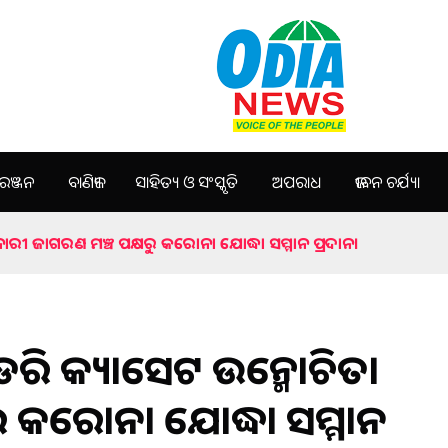
ଞ୍ଜନ
ବାଣିଜ୍ୟ
ସାହିତ୍ୟ ଓ ସଂସ୍କୃତି
ଅପରାଧ
ଜୀବନ ଚର୍ଯ୍ୟା
ାରୀ ଜାଗରଣ ମଞ୍ଚ ପକ୍ଷରୁ କରୋନା ଯୋଦ୍ଧା ସମ୍ମାନ ପ୍ରଦାନ।
ରି କ୍ୟାସେଟ ଉନ୍ମୋଚିତ।
ୁ କରୋନା ଯୋଦ୍ଧା ସମ୍ମାନ