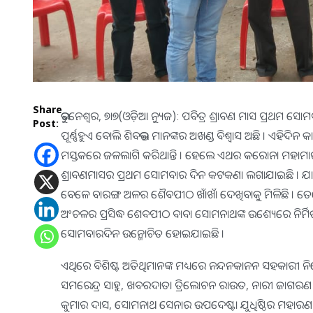
Share
ଭୁବନେଶ୍ୱର, ୭ା୭(ଓଡ଼ିଆ ନ୍ୟୁଜ): ପବିତ୍ର ଶ୍ରାବଣ ମାସ ପ୍ରଥ
Post:
ପୂର୍ଣ୍ଣହୁଏ ବୋଲି ଶିବଭକ୍ତ ମାନଙ୍କର ଅଖଣ୍ଡ ବିଶ୍ୱାସ ଅଛି । ଏହିଦି
ମସ୍ତକରେ ଜଳଲାଗି କରିଥାନ୍ତି । ହେଲେ ଏଥର କରୋନା ମହାମାରୀ
ଶ୍ରାବଣମାସର ପ୍ରଥମ ସୋମବାର ଦିନ କଟକଣା ଲଗାଯାଇଛି । ଯାହା
ବେଳେ ବାରଙ୍ଗ ଅଳର ଶୈବପୀଠ ଖାଁଖାଁ ଦେଖିବାକୁ ମିଳିଛି । ତେବେ
ଅଂଚଳର ପ୍ରସିଦ୍ଧ ଶେବପୀଠ ବାବା ସୋମନାଥଙ୍କ ଉଶ୍ୟେରେ ନିର୍ମ
ସୋମବାରଦିନ ଉନ୍ମୋଚିତ ହୋଇଯାଇଛି ।
ଏଥିରେ ବିଶିଷ୍ଟ ଅତିଥିମାନଙ୍କ ମଧ୍ୟରେ ନନ୍ଦନକାନନ ସହକାରୀ ନିର୍
ସମରେନ୍ଦ୍ର ସାହୁ, ଖବରଦାତା ତ୍ରିଲୋଚନ ରାଉତ, ନାରୀ ଜାଗରଣ 
କୁମାର ଦାସ, ସୋମନାଥ ସେନାର ଉପଦେଷ୍ଟା ଯୁଧିଷ୍ଠିର ମହାରଣା