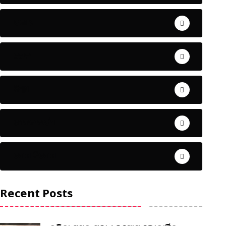
ଅପରାଧ
ଖେଳ
ଜିଲ୍ଲା
ଜୀବନ ଚର୍ଯ୍ୟା
ଦେଶ ବିଦେଶ
Recent Posts