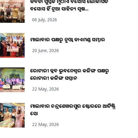
କବିତା ପୁସ୍ତକ ମୁଠାଏ ଅବସୋସ ଲୋକାର୍ପିତ
ଅବସୋସ ହିଁ ନୂଆ ସାହିତ୍ୟ ସୃଷ...
06 July, 2026
ମାଲାବାର ପକ୍ଷରୁ ନୁଓ୍ବା ଡାଏମଣ୍ଡ ସମ୍ଭାର
20 June, 2026
ରୋଟାରୀ କ୍ଲବ ଭୁବନେଶ୍ୱର କଳିଙ୍ଗ ପକ୍ଷରୁ
ରୋଟାରୀ କଳିଙ୍ଗ ସମ୍ମାନ
22 May, 2026
ମାଲାବାର ଚନ୍ଦ୍ରଶେଖରପୁର ଷ୍ଟୋରରେ ଆର୍ଟିଷ୍ଟ୍ରି
ସୋ
22 May, 2026