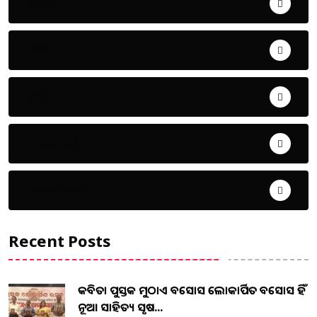
ଅପରାଧ
ଖେଳ
ଜିଲ୍ଲା
ଜୀବନ ଚର୍ଯ୍ୟା
ଦେଶ ବିଦେଶ
Recent Posts
କବିତା ପୁସ୍ତକ ମୁଠାଏ ଅବସୋସ ଲୋକାର୍ପିତ ଅବସୋସ ହିଁ
ନୂଆ ସାହିତ୍ୟ ସୃଷ...