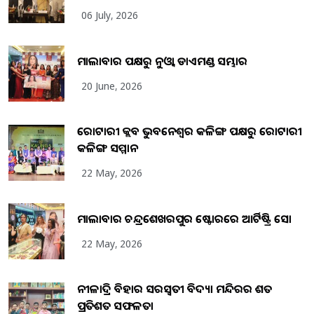
06 July, 2026
ମାଲାବାର ପକ୍ଷରୁ ନୁଓ୍ବା ଡାଏମଣ୍ଡ ସମ୍ଭାର
20 June, 2026
ରୋଟାରୀ କ୍ଲବ ଭୁବନେଶ୍ୱର କଳିଙ୍ଗ ପକ୍ଷରୁ ରୋଟାରୀ
କଳିଙ୍ଗ ସମ୍ମାନ
22 May, 2026
ମାଲାବାର ଚନ୍ଦ୍ରଶେଖରପୁର ଷ୍ଟୋରରେ ଆର୍ଟିଷ୍ଟ୍ରି ସୋ
22 May, 2026
ନୀଳାଦ୍ରି ବିହାର ସରସ୍ୱତୀ ବିଦ୍ୟା ମନ୍ଦିରର ଶତ
ପ୍ରତିଶତ ସଫଳତା