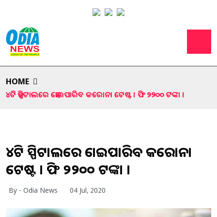
HOME
୪ଟି ହସ୍ପିଟାଲରେ ହୋଇପାରିବ କରୋନା ଟେଷ୍ଟ । ଫି ୨୨୦୦ ଟଙ୍କା ।
୪ଟି ହସ୍ପିଟାଲରେ ହୋଇପାରିବ କରୋନା
ଟେଷ୍ଟ । ଫି ୨୨୦୦ ଟଙ୍କା ।
By - Odia News
04 Jul, 2020