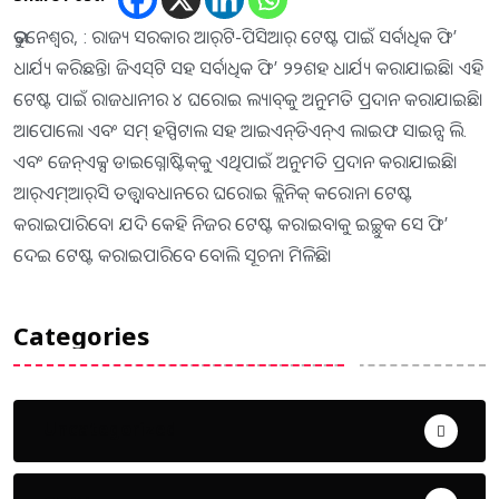
ଭୁବନେଶ୍ୱର, : ରାଜ୍ୟ ସରକାର ଆର୍‌ଟି-ପିସିଆର୍‌ ଟେଷ୍ଟ ପାଇଁ ସର୍ବାଧିକ ଫି’
ଧାର୍ଯ୍ୟ କରିଛନ୍ତି। ଜିଏସ୍‌ଟି ସହ ସର୍ବାଧିକ ଫି’ ୨୨ଶହ ଧାର୍ଯ୍ୟ କରାଯାଇଛି। ଏହି
ଟେଷ୍ଟ ପାଇଁ ରାଜଧାନୀର ୪ ଘରୋଇ ଲ୍ୟାବ୍‌କୁ ଅନୁମତି ପ୍ରଦାନ କରାଯାଇଛି।
ଆପୋଲୋ ଏବଂ ସମ୍‌ ହସ୍ପିଟାଲ ସହ ଆଇଏନ୍‌ଡିଏନ୍‌ଏ ଲାଇଫ ସାଇନ୍ସ ଲି.
ଏବଂ ଜେନ୍‌ଏକ୍ସ ଡାଇଗ୍ନୋଷ୍ଟିକ୍‌କୁ ଏଥିପାଇଁ ଅନୁମତି ପ୍ରଦାନ କରାଯାଇଛି।
ଆର୍‌ଏମ୍‌ଆର୍‌ସି ତତ୍ତ୍ୱାବଧାନରେ ଘରୋଇ କ୍ଲିନିକ୍‌ କରୋନା ଟେଷ୍ଟ
କରାଇପାରିବେ। ଯଦି କେହି ନିଜର ଟେଷ୍ଟ କରାଇବାକୁ ଇଚ୍ଛୁକ ସେ ଫି’
ଦେଇ ଟେଷ୍ଟ କରାଇପାରିବେ ବୋଲି ସୂଚନା ମିଳିଛି।
Categories
Uncategorized