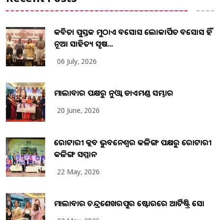
କବିତା ପୁସ୍ତକ ମୁଠାଏ ଅବସୋସ ଲୋକାର୍ପିତ ଅବସୋସ ହିଁ
ନୂଆ ସାହିତ୍ୟ ସୃଷ...
06 July, 2026
ମାଲାବାର ପକ୍ଷରୁ ନୁଓ୍ବା ଡାଏମଣ୍ଡ ସମ୍ଭାର
20 June, 2026
ରୋଟାରୀ କ୍ଲବ ଭୁବନେଶ୍ୱର କଳିଙ୍ଗ ପକ୍ଷରୁ ରୋଟାରୀ
କଳିଙ୍ଗ ସମ୍ମାନ
22 May, 2026
ମାଲାବାର ଚନ୍ଦ୍ରଶେଖରପୁର ଷ୍ଟୋରରେ ଆର୍ଟିଷ୍ଟ୍ରି ସୋ