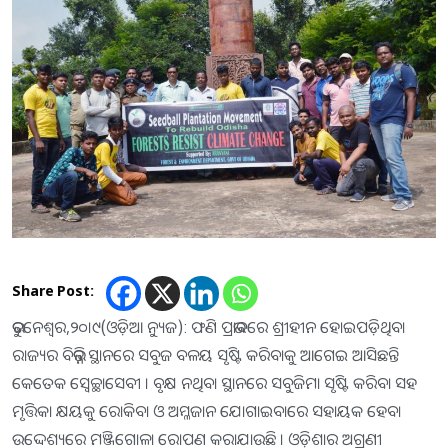
Share Post:
ଭୁବନେଶ୍ବର,୨୦।୯(ଓଡ଼ିଆ ନ୍ୟୁଜ): ଫଣି ପ୍ରଭାବରେ ଶ୍ରୀହୀନ ହୋଇପଡ଼ିଥିବା
ରାଜ୍ୟର ବିଭିନ୍ନ ସ୍ଥାନରେ ସବୁଜ ବଳୟ ସୃଷ୍ଟି କରିବାକୁ ଆଗେଇ ଆସିଛନ୍ତି
କେତେକ ସ୍ୱେଚ୍ଛାସେବୀ । ବୃକ୍ଷ ନଥିବା ସ୍ଥାନରେ ସବୁଜିମା ସୃଷ୍ଟି କରିବା ସହ
ମୃତ୍ତିକା କ୍ଷୟକୁ ରୋକିବା ଓ ଅମ୍ଳଜାନ ଯୋଗାଇବାରେ ସହାୟକ ହେବା
ଉଦ୍ଦେଶ୍ୟରେ ମଞ୍ଜିଗୋଳା ରୋପଣ କରାଯାଉଛି । ଓଡ଼ିଶାର ଅଗ୍ରଣୀ