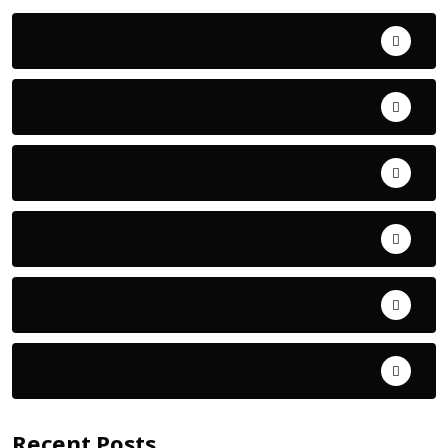
Uncategorized
ଅପରାଧ
ଖେଳ
ଜିଲ୍ଲା
ଜୀବନ ଚର୍ଯ୍ୟା
ଦେଶ ବିଦେଶ
Recent Posts