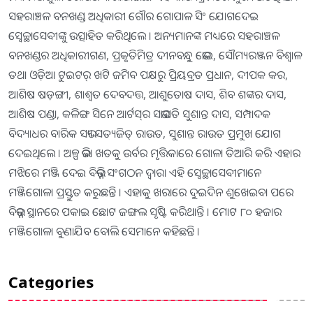
ସହରାଞ୍ଚଳ ବନଖଣ୍ଡ ଅଧିକାରୀ ଗୌର ଗୋପାଳ ସିଂ ଯୋଗଦେଇ
ସ୍ୱେଚ୍ଛାସେବୀଙ୍କୁ ଉତ୍ସାହିତ କରିଥିଲେ । ଅନ୍ୟମାନଙ୍କ ମଧ୍ୟରେ ସହରାଞ୍ଚଳ
ବନଖଣ୍ଡର ଅଧିକାରୀଗଣ, ପ୍ରକୃତିମିତ୍ର ଦୀନବନ୍ଧୁ ଭୋଇ, ସୌମ୍ୟରଞ୍ଜନ ବିଶ୍ୱାଳ
ତଥା ଓଡ଼ିଆ ଟୁଇଟର୍‍ ଖଟି ଜମିବ ପକ୍ଷରୁ ପ୍ରିୟବ୍ରତ ପ୍ରଧାନ, ଦୀପକ କର,
ଆଶିଷ ଷଡ଼ଙ୍ଗୀ, ଶାଶ୍ୱତ ଦେବଦତ୍ତ, ଆଶୁତୋଷ ଦାସ, ଶିବ ଶଙ୍କର ଦାସ,
ଆଶିଷ ପଣ୍ଡା, କଳିଙ୍ଗ ସିନେ ଆର୍ଟସ୍‌ର ସଭାପତି ସୁଶାନ୍ତ ଦାସ, ସମ୍ପାଦକ
ବିଦ୍ୟାଧର ବାରିକ ସଭ୍ୟ ସତ୍ୟଜିତ୍ ରାଉତ, ସୁଶାନ୍ତ ରାଉତ ପ୍ରମୁଖ ଯୋଗ
ଦେଇଥିଲେ । ଅଳ୍ପ ଭିଜା ଖତକୁ ଉର୍ବର ମୃତ୍ତିକାରେ ଗୋଳା ତିଆରି କରି ଏହାର
ମଝିରେ ମଞ୍ଜି ଦେଇ ବିଭିନ୍ନ ସଂଗଠନ ଦ୍ୱାରା ଏହି ସ୍ୱେଚ୍ଛାସେବୀମାନେ
ମଞ୍ଜିଗୋଳା ପ୍ରସ୍ତୁତ କରୁଛନ୍ତି । ଏହାକୁ ଖରାରେ ଦୁଇଦିନ ଶୁଖେଇବା ପରେ
ବିଭନ୍ନ ସ୍ଥାନରେ ପକାଇ ଛୋଟ ଜଙ୍ଗଲ ସୃଷ୍ଟି କରିଥାନ୍ତି । ମୋଟ ୮୦ ହଜାର
ମଞ୍ଜିଗୋଳା ବୁଣାଯିବ ବୋଲି ସେମାନେ କହିଛନ୍ତି ।
Categories