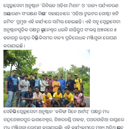
ସ୍ୱେଚ୍ଛାସେବୀ ଅନୁଷ୍ଠାନ ‘ରିବିଲ୍‍ଡ ଓଡ଼ିଶା ମିଶନ’ ଓ ‘ରାଜ୍ୟ ପର୍ଯ୍ୟାବରଣ
ଅଭୟାରଣ୍ୟ ସଂରକ୍ଷଣ ବିଭାଗ’ ସହାୟତାରେ ‘ଓଡ଼ିଆ ଟୁଇଟର ଗୋଷ୍ଠୀ ଖଟି
ଜମିବ’ ପ୍ରମୁଖ ଏହି କାର୍ଯ୍ୟରେ ସାମିଲ୍‍ ହୋଇଛନ୍ତି । ଏହି ସବୁ ସ୍ୱେଚ୍ଛାସେବୀ
ଅନୁଷ୍ଠାନଗୁଡ଼ିକ ପକ୍ଷରୁ ଭୁବନେଶ୍ୱର ଧଉଳି ଶାନ୍ତିସ୍ତୁପ ସଂଲଗ୍ନ ଅଞ୍ଚଳରେ ୫
ହଜାରରୁ ଊଦ୍ଧ୍ୱର୍ ବିଭିନ୍ନ କିସମର ବାତ୍ୟା ପ୍ରତିରୋଧକ ମଞ୍ଜିଗୁଳା ରୋପଣ
କରାଯାଇଛି ।
ସେହିଭଳି ସ୍ବେଚ୍ଛାସେବୀ ଅନୁଷ୍ଠାନ ‘କଳିଙ୍ଗ ସିନେ ଆର୍ଟସ୍’ ପକ୍ଷରୁ ମଧ୍ୟ
ଚନ୍ଦ୍ରଶେଖରପୁର ଇଶାନେଶ୍ବର, ଶିଖରଚଣ୍ଡି ପାହାଡ଼, ପଥରଗାଡ଼ିଆ ରାସ୍ତାରେ
ମଧ୍ୟ ମଞ୍ଜିଗୁଳା ରୋପଣ କରାଯାଇଛି। ଏହି କାର୍ଯ୍ୟକ୍ରମରେ ମୁଖ୍ୟ ଅତିଥି ଭାବେ