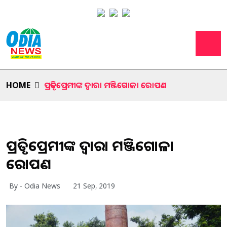
HOME
ପ୍ରକୃତିପ୍ରେମୀଙ୍କ ଦ୍ବାରା ମଞ୍ଜିଗୋଳା ରୋପଣ
ପ୍ରକୃତିପ୍ରେମୀଙ୍କ ଦ୍ବାରା ମଞ୍ଜିଗୋଳା
ରୋପଣ
By - Odia News
21 Sep, 2019