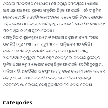
କରୋନା ପଜିଟିଭ୍ ଚିହ୍ନଟ ହୋଇଛନ୍ତି । ସେ ଦିଲ୍ଲୀରୁ ଫେରିଥିଲେ । ଏହାସହ
ରାଜଧାନୀରେ ଜଣେ ସ୍ଥାନୀୟ ସଂକ୍ରମିତ ଚିହ୍ନଟ ହୋଇଛନ୍ତି । ଏହି ସଂକ୍ରମିତ
ଜଣଙ୍କ ହେଉଛନ୍ତି ଗଜପତିନଗର ଅଞ୍ଚଳର । ତେବେ ଆଜି ଚିହ୍ନଟ ହୋଇଥିବା
ଏହି ୫ ଜଣଙ୍କ ମଧ୍ୟରେ ଜଣେ ଆସିଷ୍ଟାଣ୍ଟ ପ୍ରଫେସର ଓ ଜଣେ ସିଆଇଏସ୍‌ଏଫ୍
ଯବାନ ଥିବା ବିଏମ୍‌ସି ସୂଚନା ଦେଇଛି ।
ଏହାକୁ ମିଶାଇ ଭୁବନେଶ୍ୱରରେ ମୋଟ କରୋନା ଆକ୍ରାନ୍ତଙ୍କ ସଂଖ୍ୟା ୮୬ରେ
ପହଂଚିଛି । ସୁସ୍ଥ ସଂଖ୍ୟା ୫୧, ମୃତ୍ୟୁ ୩ ଏବଂ ଆକ୍ଟିଭ କେସ୍ ୩୨ ରହିଛି ।
ବର୍ତ୍ତମାନ ବେଶି ଚିନ୍ତା ବଢାଇଛି ଲୋକାଲ୍ କେସ ଗୁରୁବାରେ ଏମ୍ସ ,
ଆଇଗିଣିଆ ଓ ଡୁମୁଡୁମା ୩ଜଣ ଚିହ୍ନଟ ହୋଇଥିଲେ। ଗତକାଲି ଭୁବନେଶ୍ୱର
ୟୁନିଟ-୪ ଅଞ୍ଚଳରୁ ୨ ଲୋକାଲ କେସ୍‌ ଚିହ୍ନଟ ହୋଇଛନ୍ତି। ସେହିଭଳି ଡୁମ୍‌ଡୁମା,
ସାଲିଆ ସାହି, ଆଇଗିଣିଆ ଓ ଲକ୍ଷ୍ମୀସାଗରରୁ ଜଣେ ଲେଖାଏ ଲୋକାଲ କେସ୍‌
ରହିଥିବା ବେଳେ ଆଜି ଗଜପତି ନଗରରୁ ଜଣେ ଚିହ୍ନଟ ହୋଇଛନ୍ତି।
ତିନିଦିନରେ ୧୦ ଲୋକାଲ୍ କେସ୍ ପ୍ରଶାସନର ନିଦ ହଜାଇ ଦେଇଛି।
Categories