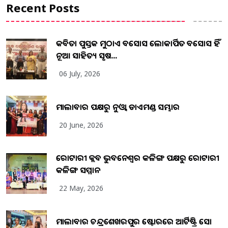
Recent Posts
କବିତା ପୁସ୍ତକ ମୁଠାଏ ଅବସୋସ ଲୋକାର୍ପିତ ଅବସୋସ ହିଁ
ନୂଆ ସାହିତ୍ୟ ସୃଷ...
06 July, 2026
ମାଲାବାର ପକ୍ଷରୁ ନୁଓ୍ବା ଡାଏମଣ୍ଡ ସମ୍ଭାର
20 June, 2026
ରୋଟାରୀ କ୍ଲବ ଭୁବନେଶ୍ୱର କଳିଙ୍ଗ ପକ୍ଷରୁ ରୋଟାରୀ
କଳିଙ୍ଗ ସମ୍ମାନ
22 May, 2026
ମାଲାବାର ଚନ୍ଦ୍ରଶେଖରପୁର ଷ୍ଟୋରରେ ଆର୍ଟିଷ୍ଟ୍ରି ସୋ