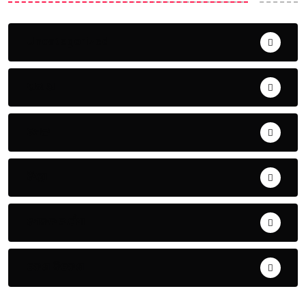
Uncategorized
ଅପରାଧ
ଖେଳ
ଜିଲ୍ଲା
ଜୀବନ ଚର୍ଯ୍ୟା
ଦେଶ ବିଦେଶ