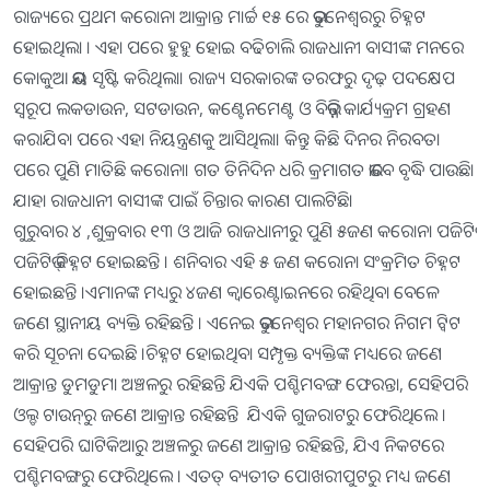
ରାଜ୍ୟରେ ପ୍ରଥମ କରୋନା ଆକ୍ରାନ୍ତ ମାର୍ଚ୍ଚ ୧୫ ରେ ଭୁବନେଶ୍ୱରରୁ ଚିହ୍ନଟ
ହୋଇଥିଲା । ଏହା ପରେ ହୁହୁ ହୋଇ ବଢିଚାଲି ରାଜଧାନୀ ବାସୀଙ୍କ ମନରେ
କୋକୁଆ ଭୟ ସୃଷ୍ଟି କରିଥିଲା। ରାଜ୍ୟ ସରକାରଙ୍କ ତରଫରୁ ଦୃଢ଼ ପଦକ୍ଷେପ
ସ୍ବରୂପ ଲକଡାଉନ, ସଟଡାଉନ, କଣ୍ଟେନମେଣ୍ଟ ଓ ବିଭିନ୍ନ କାର୍ଯ୍ୟକ୍ରମ ଗ୍ରହଣ
କରାଯିବା ପରେ ଏହା ନିୟନ୍ତ୍ରଣକୁ ଆସିଥିଲା। କିନ୍ତୁ କିଛି ଦିନର ନିରବତା
ପରେ ପୁଣି ମାତିଛି କରୋନା। ଗତ ତିନିଦିନ ଧରି କ୍ରମାଗତ ଭାବେ ବୃଦ୍ଧି ପାଉଛି।
ଯାହା ରାଜଧାନୀ ବାସୀଙ୍କ ପାଇଁ ଚିନ୍ତାର କାରଣ ପାଲଟିଛି।
ଗୁରୁବାର ୪ ,ଶୁକ୍ରବାର ୧୩ ଓ ଆଜି ରାଜଧାନୀରୁ ପୁଣି ୫ଜଣ କରୋନା ପଜିଟିଭ
ପଜିଟିଭ୍ ଚିହ୍ନଟ ହୋଇଛନ୍ତି । ଶନିବାର ଏହି ୫ ଜଣ କରୋନା ସଂକ୍ରମିତ ଚିହ୍ନଟ
ହୋଇଛନ୍ତି ।ଏମାନଙ୍କ ମଧ୍ୟରୁ ୪ଜଣ କ୍ୱାରେଣ୍ଟାଇନରେ ରହିଥିବା ବେଳେ
ଜଣେ ସ୍ଥାନୀୟ ବ୍ୟକ୍ତି ରହିଛନ୍ତି । ଏନେଇ ଭୁବନେଶ୍ୱର ମହାନଗର ନିଗମ ଟ୍ୱିଟ
କରି ସୂଚନା ଦେଇଛି ।ଚିହ୍ନଟ ହୋଇଥିବା ସମ୍ପୃକ୍ତ ବ୍ୟକ୍ତିଙ୍କ ମଧ୍ୟରେ ଜଣେ
ଆକ୍ରାନ୍ତ ଡୁମଡୁମା ଅଞ୍ଚଳରୁ ରହିଛନ୍ତି ଯିଏକି ପଶ୍ଚିମବଙ୍ଗ ଫେରନ୍ତା, ସେହିପରି
ଓଲ୍ଡ ଟାଉନ୍‌ରୁ ଜଣେ ଆକ୍ରାନ୍ତ ରହିଛନ୍ତି ଯିଏକି ଗୁଜରାଟରୁ ଫେରିଥିଲେ ।
ସେହିପରି ଘାଟିକିଆରୁ ଅଞ୍ଚଳରୁ ଜଣେ ଆକ୍ରାନ୍ତ ରହିଛନ୍ତି, ଯିଏ ନିକଟରେ
ପଶ୍ଚିମବଙ୍ଗରୁ ଫେରିଥିଲେ । ଏତତ୍ ବ୍ୟତୀତ ପୋଖରୀପୁଟରୁ ମଧ୍ୟ ଜଣେ