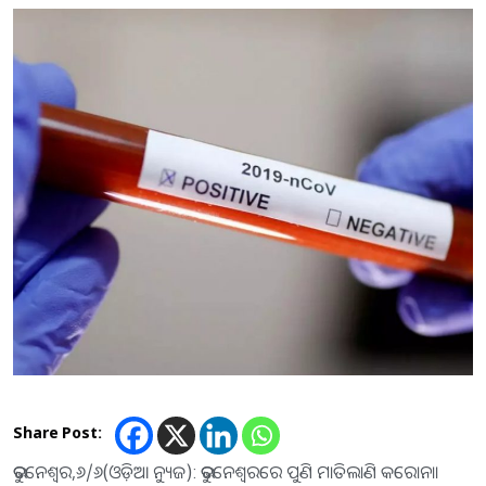
Share Post:
ଭୁବନେଶ୍ୱର,୬/୬(ଓଡ଼ିଆ ନ୍ୟୁଜ): ଭୁବନେଶ୍ୱରରେ ପୁଣି ମାତିଲାଣି କରୋନା।