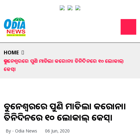
HOME
ଭୁବନେଶ୍ୱରରେ ପୁଣି ମାତିଲା କରୋନା। ତିନିଦିନରେ ୧୦ ଲୋକାଲ୍
କେସ୍।
ଭୁବନେଶ୍ୱରରେ ପୁଣି ମାତିଲା କରୋନା।
ତିନିଦିନରେ ୧୦ ଲୋକାଲ୍ କେସ୍।
By - Odia News
06 Jun, 2020