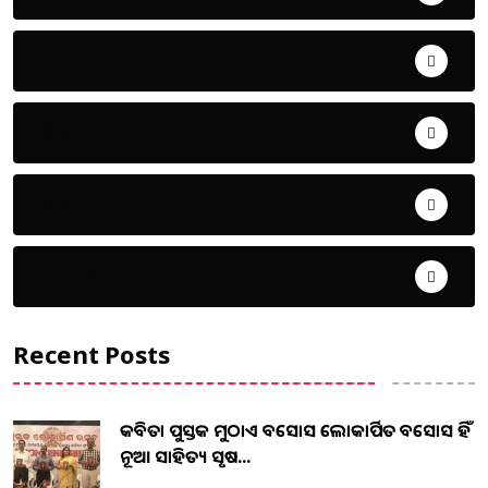
ଖେଳ
ଜିଲ୍ଲା
ଜୀବନ ଚର୍ଯ୍ୟା
ଦେଶ ବିଦେଶ
Recent Posts
କବିତା ପୁସ୍ତକ ମୁଠାଏ ଅବସୋସ ଲୋକାର୍ପିତ ଅବସୋସ ହିଁ
ନୂଆ ସାହିତ୍ୟ ସୃଷ...