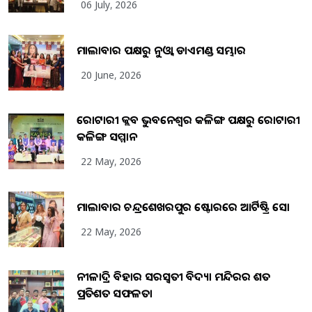
06 July, 2026
ମାଲାବାର ପକ୍ଷରୁ ନୁଓ୍ବା ଡାଏମଣ୍ଡ ସମ୍ଭାର
20 June, 2026
ରୋଟାରୀ କ୍ଲବ ଭୁବନେଶ୍ୱର କଳିଙ୍ଗ ପକ୍ଷରୁ ରୋଟାରୀ
କଳିଙ୍ଗ ସମ୍ମାନ
22 May, 2026
ମାଲାବାର ଚନ୍ଦ୍ରଶେଖରପୁର ଷ୍ଟୋରରେ ଆର୍ଟିଷ୍ଟ୍ରି ସୋ
22 May, 2026
ନୀଳାଦ୍ରି ବିହାର ସରସ୍ୱତୀ ବିଦ୍ୟା ମନ୍ଦିରର ଶତ
ପ୍ରତିଶତ ସଫଳତା