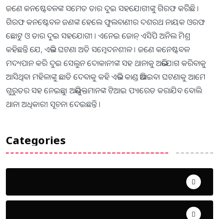
ଜଣେ କନଷ୍ଟେବଳଙ୍କ ସମେତ ତାର ଦୁଇ ସହଯୋଗୀଙ୍କୁ ଗିରଫ କରିିଛି ।
ଗିରଫ କନଷ୍ଟେବଳ ଜଣଙ୍କ ହେଲେ ଫୁଲବାଣୀର ଦଶରଥ ନାୟକ ଓରଫ
ଛୋଟୁ ଓ ତାର ଦୁଇ ସହଯୋଗୀ । ଏନେଇ ଜୋନ୍ ଏସିପି ଅନିଲ ମିଶ୍ର
କହିଛନ୍ତି ଯେ, ଏଭଳି ଘଟଣା ଅତି ସମ୍ବେଦନଶୀଳ । ଜଣେ କନେଷ୍ଟବଳ
ମଦ୍ୟପାନ କରି ଦୁଇ ସେଲୁନ ଦୋକାନୀଙ୍କ ସହ ଥାନାକୁ ଅଭିଯୋଗ କରିବାକୁ
ଆସିଥିବା ମହିଳାଙ୍କୁ ଛାଡି ଦେବାକୁ କହି ଏଭଳି କାଣ୍ଡ ଭିଆଇବା ଘଟଣାକୁ ଆମେ
ଗୁରୁତର ସହ ନେଇଛୁ। ଅଭିଯୁକ୍ତମାନଙ୍କ ଟିଆଇ ପ୍ୟାରେଡ କରାଯିବ ବୋଲି
ଥାନା ଅଧିକାରୀ ସୂଚନା ଦେଇଛନ୍ତି ।
Categories
Uncategorized
ଅପରାଧ