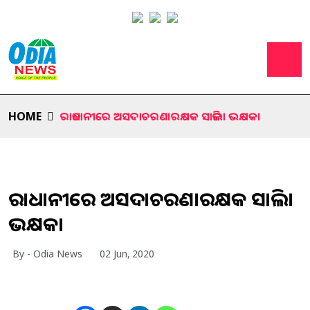
HOME
ରାଜଧାନୀରେ ଅସଦାଚରଣ।ରକ୍ଷକ ସାଜିଲା ଭକ୍ଷକ।
ରାଜଧାନୀରେ ଅସଦାଚରଣ।ରକ୍ଷକ ସାଜିଲା
ଭକ୍ଷକ।
By - Odia News
02 Jun, 2020