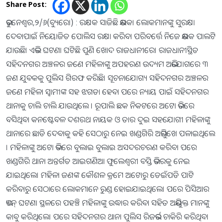
Share Post:
ଭୁବନେଶ୍ବର,୨/୬(ବ୍ୟୁରୋ) : ରକ୍ଷକ ସାଜିଛି ଭକ୍ଷକ। ଲୋକମାନଙ୍କୁ ସୁରକ୍ଷା
ଦେବାପାଇଁ ନିୟୋଜିତ ପୋଲିସ ରକ୍ଷା କରିବା ପରିବର୍ତ୍ତେ ନିଜେ ଭକ୍ଷକ ପାଲଟି
ଯାଉଛି। ଏଭଳି ଘଟଣା ଘଟିଛି ପୁଣି ଖୋଦ ରାଜଧାନୀରେ। ରାଜଧାନୀସ୍ଥିତ
ସହିଦନଗର ଅଞ୍ଚଳର ଜଣେ ମହିଳାଙ୍କୁ ଅପହରଣ ଉଦ୍ୟମ ଅଭିଯୋଗରେ ୩
ଜଣ ଯୁବକକୁ ପୁଲିସ ଗିରଫ କରିଛି। ସୂଚନାଯୋଗ୍ୟ ସହିଦନଗର ଅଞ୍ଚଳର
ଜଣେ ମହିଳା ସ୍ୱାମୀଙ୍କ ସହ ଝଗଡା ହେବା ପରେ ନ୍ୟାୟ ପାଇଁ ସହିଦନଗର
ଥାନାକୁ ଚାଲି ଚାଲି ଯାଉଥିଲେ । ରୂପାଲି ଛକ ନିକଟରେ ଅଟୋ ଭିତରେ
ବସିଥିବା କନଷ୍ଟେବଳ ଦଶରଥ ନାୟକ ଓ ତାର ଦୁଇ ସହଯୋଗୀ ମହିଳାଙ୍କୁ
ଥାନାରେ ଛାଡି ଦେବାକୁ କହି ସେଠାରୁ ନେଇ ଖଣ୍ଡଗିରି ଅଭିମୁଖେ ପଳାଇଥିଲେ
। ମହିଳାଙ୍କୁ ଅଟୋ ଭିତରେ ବୁଲାଇ ବୁଲାଇ ଅସଦରଚରଣ କରିବା ପରେ
ଖଣ୍ଡଗିରି ଥାନା ଅନ୍ତର୍ଗତ ଆଇଗଣିଆ ଫୁଲେଶ୍ୱରୀ ବସ୍ତି ଭିତରକୁ ନେଇ
ଯାଇଥିଲେ। ମହିଳା ଜଣଙ୍କ କୌଶଳ କ୍ରମେ ଅଟୋରୁ ଡେଇଁପଡି ପାଟି
କରିବାରୁ ସେଠାରେ ଲୋକମାନେ ରୁଣ୍ଡ ହୋଇଯାଇଥିଲେ। ପରେ ପିସିଆର
ଭ୍ୟାନ୍ ଘଟଣା ସ୍ଥଳରେ ପହଞ୍ଚି ମହିଳାଙ୍କୁ ଉଦ୍ଧାର କରିବା ସହିତ ଅଭିଯୁକ୍ତ ମାନଙ୍କୁ
କାବୁ କରିଥିଲେ। ପରେ ସହିଦନଗର ଥାନା ପୁଲିସ ରିଜର୍ଭର ଚାକିରି କରିଥିବା