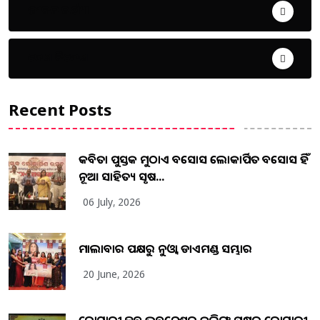
ଜୀବନ ଚର୍ଯ୍ୟା
ଦେଶ ବିଦେଶ
Recent Posts
କବିତା ପୁସ୍ତକ ମୁଠାଏ ଅବସୋସ ଲୋକାର୍ପିତ ଅବସୋସ ହିଁ
ନୂଆ ସାହିତ୍ୟ ସୃଷ...
06 July, 2026
ମାଲାବାର ପକ୍ଷରୁ ନୁଓ୍ବା ଡାଏମଣ୍ଡ ସମ୍ଭାର
20 June, 2026