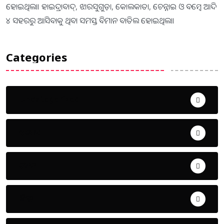
ହୋଇଥିଲା। ହାଇଦ୍ରାବାଦ୍‌, ଝାରସୁଗୁଡ଼ା, କୋଲକାତା, ଚେନ୍ନାଇ ଓ ବମ୍ବେ ଆଦି
୪ ସହରରୁ ଆସିବାକୁ ଥିବା ସମସ୍ତ ବିମାନ ବାତିଲ ହୋଇଥିଲା।
Categories
Uncategorized
ଅପରାଧ
ଖେଳ
ଜିଲ୍ଲା