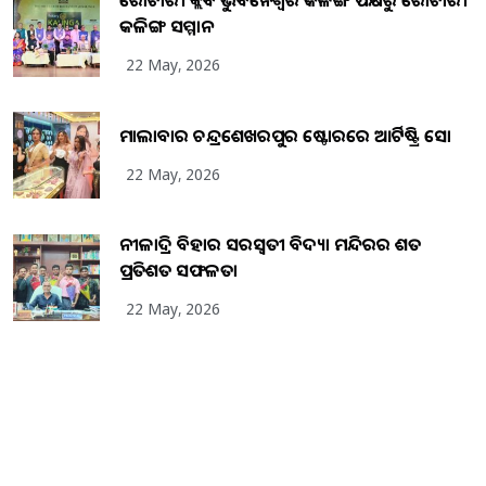
ରୋଟାରୀ କ୍ଲବ ଭୁବନେଶ୍ୱର କଳିଙ୍ଗ ପକ୍ଷରୁ ରୋଟାରୀ
କଳିଙ୍ଗ ସମ୍ମାନ
22 May, 2026
ମାଲାବାର ଚନ୍ଦ୍ରଶେଖରପୁର ଷ୍ଟୋରରେ ଆର୍ଟିଷ୍ଟ୍ରି ସୋ
22 May, 2026
ନୀଳାଦ୍ରି ବିହାର ସରସ୍ୱତୀ ବିଦ୍ୟା ମନ୍ଦିରର ଶତ
ପ୍ରତିଶତ ସଫଳତା
22 May, 2026
Copyright
2026
BrandingKaro.com
. All Rights Reserved.