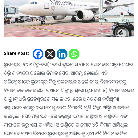
Share Post:
ଭୁବନେଶ୍ୱର, ୨୬ା୫ (ବ୍ୟୁରୋ): ଦୀର୍ଘ ଦୁଇମାସ ପରେ ସୋମବାରଠାରୁ ଦେଶର
ବିଭିନ୍ନ ରାଜ୍ୟରେ ଘରୋଇ ବିମାନ ସେବା ଆରମ୍ଭ ହୋଇଛି। ଏହି
ପରିପ୍ରେକ୍ଷୀରେ ଭୁବନେଶ୍ୱର ବିଜୁ ପଟ୍ଟନାୟକ ଅନ୍ତର୍ଜାତୀୟ ବିମାନବନ୍ଦରକୁ
ବିମାନ ଚଳାଚଳ କରିଛି। ପ୍ରଥମେ ଦିଲ୍ଲୀରୁ ଭିସ୍ତାରା (ୟୁକେ୭୮୫) ବିମାନ ୭୦ଜଣ
ଯାତ୍ରୀଙ୍କୁ ଧରି ଭୁବନେଶ୍ୱରରେ ସକାଳ ୯ଟା ୫ରେ ଅବତରଣ କରିଥିଲା।
ଏହାପରେ ଏଠାରୁ ୬୪ଯାତ୍ରୀଙ୍କୁ ନେଇ ବିମାନଟି ପୁଣି ଦିଲ୍ଲୀ ଅଭିମୁଖେ ଉଡ଼ାଣ
କରିଥିଲା। ସେହିପରି ସନ୍ଧ୍ୟାରେ ଦିଲ୍ଲୀରୁ ଏୟାର ଇଣ୍ଡିଆ ଓ ଇଣ୍ଡିଗୋ ଏବଂ
ବାଙ୍ଗାଲୋରରୁ ଏୟାର ଏସିଆ ଓ ଇଣ୍ଡିଗୋର ମୋଟ ୪ଟି ବିମାନ ଆସିଥିଲା।
ସେପଟେ ପ୍ରଥମ ଦିନରେ ଭୁବନେଶ୍ୱରକୁ ଆସିବାକୁ ଥିବା ୫ଟି ବିମାନ ବାତିଲ