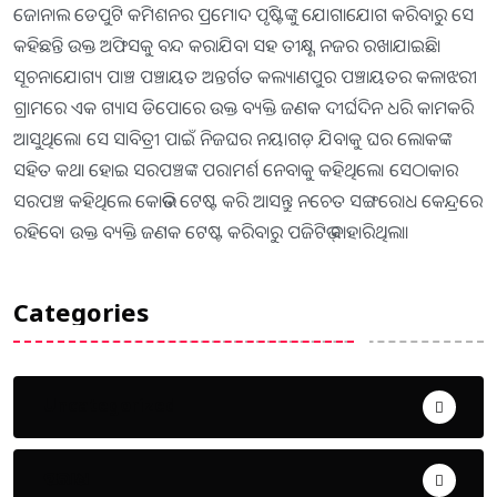
ଜୋନାଲ ଡେପୁଟି କମିଶନର ପ୍ରମୋଦ ପୃଷ୍ଟିଙ୍କୁ ଯୋଗାଯୋଗ କରିବାରୁ ସେ
କହିଛନ୍ତି ଉକ୍ତ ଅଫିସକୁ ବନ୍ଦ କରାଯିବା ସହ ତୀକ୍ଷ୍ଣ ନଜର ରଖାଯାଇଛି।
ସୂଚନାଯୋଗ୍ୟ ପାଞ୍ଚ ପଞ୍ଚାୟତ ଅନ୍ତର୍ଗତ କଲ୍ୟାଣପୁର ପଞ୍ଚାୟତର କଳାଝରୀ
ଗ୍ରାମରେ ଏକ ଗ୍ୟାସ ଡିପୋରେ ଉକ୍ତ ବ୍ୟକ୍ତି ଜଣକ ଦୀର୍ଘଦିନ ଧରି କାମକରି
ଆସୁଥିଲେ। ସେ ସାବିତ୍ରୀ ପାଇଁ ନିଜଘର ନୟାଗଡ଼ ଯିବାକୁ ଘର ଲୋକଙ୍କ
ସହିତ କଥା ହୋଇ ସରପଞ୍ଚଙ୍କ ପରାମର୍ଶ ନେବାକୁ କହିଥିଲେ। ସେଠାକାର
ସରପଞ୍ଚ କହିଥିଲେ କୋଭିଡ ଟେଷ୍ଟ କରି ଆସନ୍ତୁ ନଚେତ ସଙ୍ଗରୋଧ କେନ୍ଦ୍ରରେ
ରହିବେ। ଉକ୍ତ ବ୍ୟକ୍ତି ଜଣକ ଟେଷ୍ଟ କରିବାରୁ ପଜିଟିଭ୍ ବାହାରିଥିଲା।
Categories
Uncategorized
ଅପରାଧ