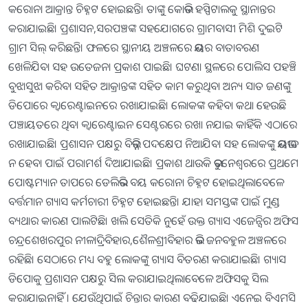
କରୋନା ଆକ୍ରାନ୍ତ ଚିହ୍ନଟ ହୋଇଛନ୍ତି। ତାଙ୍କୁ କୋଭିଡ ହସ୍ପିଟାଲକୁ ସ୍ଥାନାନ୍ତର
କରାଯାଇଛି। ପ୍ରଶାସନ,ସରପଞ୍ଚଙ୍କ ସହଯୋଗରେ ଗ୍ରାମବାସୀ ମିଶି ଦୁଇଟି
ଗ୍ରାମ ସିଲ୍ କରିଛନ୍ତି। ଫଳରେ ସ୍ଥାନୀୟ ଅଞ୍ଚଳରେ ଭୟର ବାତାବରଣ
ଖେଳିଯିବା ସହ ଉତେଜନା ପ୍ରକାଶ ପାଇଛି। ଘଟଣା ସ୍ଥଳରେ ପୋଲିସ ପହଞ୍ଚି
ବୁଝାସୁଝା କରିବା ସହିତ ଆକ୍ରାନ୍ତଙ୍କ ସହିତ କାମ କରୁଥିବା ଅନ୍ୟ ସାତ ଜଣଙ୍କୁ
ଡିପୋରେ କ୍ବାରେଣ୍ଟାଇନରେ ରଖାଯାଇଛି। ଲୋକଙ୍କ କହିବା କଥା ହେଉଛି
ପଞ୍ଚାୟତରେ ଥିବା କ୍ବାରେଣ୍ଟାଇନ ସେଣ୍ଟରରେ ରଖା ନଯାଇ କାହିଁକି ଏଠାରେ
ରଖାଯାଇଛି। ପ୍ରଶାସନ ପକ୍ଷରୁ ବିଭିନ୍ନ ପଦକ୍ଷେପ ନିଆଯିବା ସହ ଲୋକଙ୍କୁ ଭୟଭୀତ
ନ ହେବା ପାଇଁ ପରାମର୍ଶ ଦିଆଯାଇଛି। ପ୍ରକାଶ ଥାଉକି ଭୁବନେଶ୍ବରରେ ପ୍ରଥମେ
ପୋଷ୍ଟମ୍ୟାନ ତାପରେ ଡେଲିଭରି ବୟ କରୋନା ଚିହ୍ନଟ ହୋଇଥିଲାବେଳେ
ବର୍ତ୍ତମାନ ଗ୍ୟାସ କର୍ମଚାରୀ ଚିହ୍ନଟ ହୋଇଛନ୍ତି। ଯାହା ସମସ୍ତଙ୍କ ପାଇଁ ମୁଣ୍ଡ
ବ୍ୟଥାର କାରଣ ପାଲଟିଛି। ଖଲି ସେତିକି ନୁହେଁ ଉକ୍ତ ଗ୍ୟାସ ଏଜେନ୍ସିର ଅଫିସ
ଚନ୍ଦ୍ରଶେଖରପୁର ନୀଳାଦ୍ରିବିହାର,ଶୈଳଶ୍ରୀବିହାର ଭଳି ଜନବହୁଳ ଅଞ୍ଚଳରେ
ରହିଛି। ସେଠାରେ ମଧ୍ୟ ବହୁ ଲୋକଙ୍କୁ ଗ୍ୟାସ ବିତରଣ କରାଯାଇଛି। ଗ୍ୟାସ
ଡିପୋକୁ ପ୍ରଶାସନ ପକ୍ଷରୁ ସିଲ କରାଯାଇଥିଲାବେଳେ ଅଫିସକୁ ସିଲ
କରାଯାଇନାହିଁ । ଯେଉଁଥିପାଇଁ ଚିନ୍ତାର କାରଣ ବଢିଯାଇଛି। ଏନେଇ ବିଏମସି