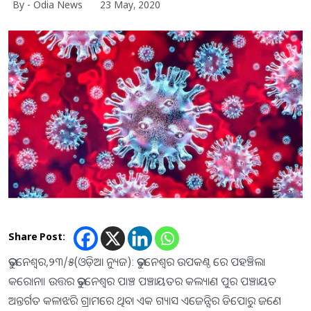
By - Odia News
23 May, 2020
Share Post:
ଭୁବନେଶ୍ୱର,୨୩/୫(ଓଡ଼ିଆ ନ୍ୟୁଜ): ଭୁବନେଶ୍ୱର ଉପକଣ୍ଠ ରେ ପହଞ୍ଚିଲା
କରୋନା। ଉତ୍ତର ଭୁବନେଶ୍ୱର ପାଞ୍ଚ ପଞ୍ଚାୟତର କଲ୍ୟାଣ ପୁର ପଞ୍ଚାୟତ
ଅନ୍ତର୍ଗତ କଳାଝରି ଗ୍ରାମରେ ଥିବା ଏକ ଗ୍ୟାସ ଏଜେନ୍ସିର ଡିପୋରୁ ଜଣେ