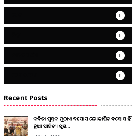
ଖେଳ
ଜିଲ୍ଲା
ଜୀବନ ଚର୍ଯ୍ୟା
ଦେଶ ବିଦେଶ
Recent Posts
କବିତା ପୁସ୍ତକ ମୁଠାଏ ଅବସୋସ ଲୋକାର୍ପିତ ଅବସୋସ ହିଁ
ନୂଆ ସାହିତ୍ୟ ସୃଷ...