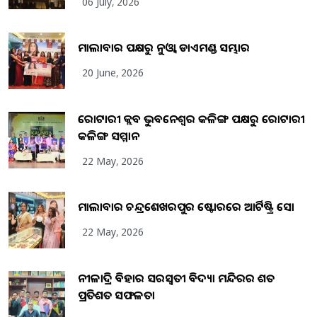
06 July, 2026
ମାଲାବାର ପକ୍ଷରୁ ନୁଓ୍ବା ଡାଏମଣ୍ଡ ସମ୍ଭାର
20 June, 2026
ରୋଟାରୀ କ୍ଲବ ଭୁବନେଶ୍ୱର କଳିଙ୍ଗ ପକ୍ଷରୁ ରୋଟାରୀ
କଳିଙ୍ଗ ସମ୍ମାନ
22 May, 2026
ମାଲାବାର ଚନ୍ଦ୍ରଶେଖରପୁର ଷ୍ଟୋରରେ ଆର୍ଟିଷ୍ଟ୍ରି ସୋ
22 May, 2026
ନୀଳାଦ୍ରି ବିହାର ସରସ୍ୱତୀ ବିଦ୍ୟା ମନ୍ଦିରର ଶତ
ପ୍ରତିଶତ ସଫଳତା