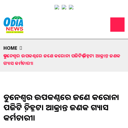
HOME
ଭୁବନେଶ୍ୱର ଉପକଣ୍ଠରେ ଜଣେ କରୋନା ପଜିଟିଭ୍ ଚିହ୍ନଟ। ଆକ୍ରାନ୍ତ ଜଣକ
ଗ୍ୟାସ କର୍ମଚାରୀ।
ଭୁବନେଶ୍ୱର ଉପକଣ୍ଠରେ ଜଣେ କରୋନା
ପଜିଟିଭ୍ ଚିହ୍ନଟ। ଆକ୍ରାନ୍ତ ଜଣକ ଗ୍ୟାସ
କର୍ମଚାରୀ।