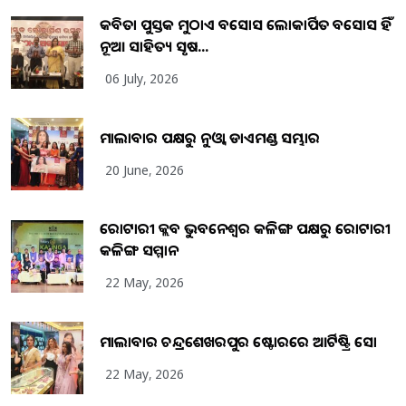
କବିତା ପୁସ୍ତକ ମୁଠାଏ ଅବସୋସ ଲୋକାର୍ପିତ ଅବସୋସ ହିଁ
ନୂଆ ସାହିତ୍ୟ ସୃଷ...
06 July, 2026
ମାଲାବାର ପକ୍ଷରୁ ନୁଓ୍ବା ଡାଏମଣ୍ଡ ସମ୍ଭାର
20 June, 2026
ରୋଟାରୀ କ୍ଲବ ଭୁବନେଶ୍ୱର କଳିଙ୍ଗ ପକ୍ଷରୁ ରୋଟାରୀ
କଳିଙ୍ଗ ସମ୍ମାନ
22 May, 2026
ମାଲାବାର ଚନ୍ଦ୍ରଶେଖରପୁର ଷ୍ଟୋରରେ ଆର୍ଟିଷ୍ଟ୍ରି ସୋ
22 May, 2026