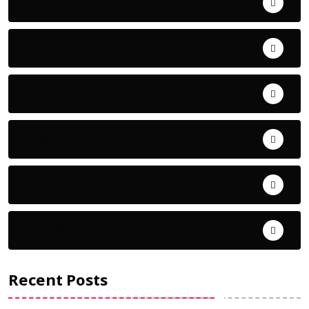
Uncategorized
ଅପରାଧ
ଖେଳ
ଜିଲ୍ଲା
ଜୀବନ ଚର୍ଯ୍ୟା
ଦେଶ ବିଦେଶ
Recent Posts