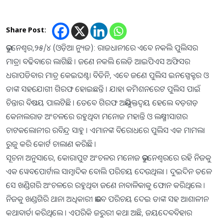
Share Post:
ଭୁବନେଶ୍ୱର,୨୫/୪ (ଓଡ଼ିଆ ନ୍ୟୁଜ): ରାଜଧାନୀରେ ଏବେ ନକଲି ପୁଲିସର
ମାତ୍ରା ବଢିବାରେ ଲାଗିଛି । ଜଣେ ନକଲି ଲେଡି ଆଇପିଏସ ଅଫିସର
ଧରାପଡିବାର ମାତ୍ର କେଇଘଣ୍ଟା ବିତିନି, ଏବେ ଜଣେ ପୁଲିସ ଇନସ୍ପେକ୍ଟର ଓ
ତାଙ୍କ ସହଯୋଗୀ ଗିରଫ ହୋଇଛନ୍ତି । ଯାହା କମିଶନରେଟ ପୁଲିସ ପାଇଁ
ଚିନ୍ତାର ବିଷୟ ପାଲଟିଛି । ତେବେ ଗିରଫ ଅଭିଯୁକ୍ତଦ୍ୱୟ ହେଲେ ବଡ଼ଗଡ଼
କେନାଲରାଡ ଅଂଚଳରେ ରହୁଥିବା ମନୋଜ ମହାନ୍ତି ଓ ଲକ୍ଷ୍ମୀସାଗର
ଚାଟକଲୋନୀର ରବିନ୍ଦ୍ର ସାହୁ । ଏମାନଙ୍କ ବିରୋଧରେ ପୁଲିସ ଏକ ମାମଲା
ରୁଜୁ କରି କୋର୍ଟ ଚାଲାଣ କରିଛି ।
ସୂଚନା ଅନୁସାରେ, କୋରାପୁଟ ଅଂଚଳର ମନୋଜ ଭୁବନେଶ୍ୱରରେ ରହି ନିଜକୁ
ଏକ ୱେବପୋର୍ଟାଲ ସାମ୍ବାଦିକ ବୋଲି ପରିଚୟ ଦେଉଥିଲା । ଦୁଇଦିନ ତଳେ
ସେ ଖଣ୍ଡିଗରି ଅଂଚଳରେ ରହୁଥିବା ଜଣେ ନାବାଳିକାକୁ ଫୋନ କରିଥିଲେ ।
ନିଜକୁ ଖଣ୍ଡଗିରି ଥାନା ଅଧିକାରୀ ଭାବେ ପରିଚୟ ଦେଇ ତାଙ୍କ ସହ ଆଶାଳୀନ
କଥାବାର୍ତା କରିଥିଲେ । ଏପରିକି ଜରୁରୀ କଥା ଅଛି, ଜୟଦେବବିହାର