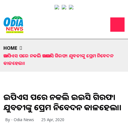
HOME
ଆଇପିଏସ ପରେ ନକଲି ଆଇଆଇସି ଗିରଫ। ଯୁବତୀଙ୍କୁ ପ୍ରେମ ନିବେଦନ
କାଳହେଲା।
ଆଇପିଏସ ପରେ ନକଲି ଆଇଆଇସି ଗିରଫ।
ଯୁବତୀଙ୍କୁ ପ୍ରେମ ନିବେଦନ କାଳହେଲା।
By - Odia News
25 Apr, 2020