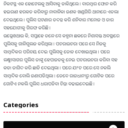
ନିକଟସ୍ଥ ଏକ ହୋଟେଲକୁ ଆସିବାକୁ ଡାକିଥିଲେ । ବାରମ୍ବାର ଫୋନ କରି
ହଇରାଣ ହରକତ କରିବାରୁ ନାବାଳିକା ଜଣକ ଖଣ୍ଡଗିରି ଥାନାରେ ଏତଲା
ଦେଇଥିଲେ । ପୁଲିସ ଘଟଣାର ତଦନ୍ତ କରି ଶନିବାର ମନୋଜ ଓ ତାର
ସହଯୋଗୀକୁ ଗିରଫ କରିଛି ।
ଉଲ୍ଲେଖଥାଉ କି, ସପ୍ତାହେ ତଳେ ସେ କଳ୍ପନା ଛକରେ ନିଶାସକ୍ତ ଅବସ୍ଥାରେ
ପୁଲିସକୁ ଗାଳିଗୁଲଜ କରିଥିଲା । ପଚରାଉଚରା ପରେ ସେ ନିଜକୁ
ସାମ୍ବାଦିକର ପରିଚୟ ଦେଇ ପୁଲିସକୁ ତୋଡ ଦେଖାଇଥିଲା । ପରେ
ଲକ୍ଷ୍ମୀସାଗର ପୁଲିସ ତାଙ୍କୁ ହେପାଜତକୁ ନେଇ ପଚରାଉଚରା କରିବା ସହ
କଡା ତାଗିଦ କରି ଛାଡି ଦେଇଥିଲା । ପରେ ଯାଂଚ ପରେ ସେ ନକଲି
ସାମ୍ବାଦିକ ବୋଲି ଜଣାପଡିଥିଲା । ତେବେ ରାଜଧାନୀରୁ ଗୋଟିକ ପରେ
ଗୋଟିଏ ନକଲି ପୁଲିସ ଧରାପଡିବା ଚିନ୍ତା ବଢାଇଦେଇଛି ।
Categories