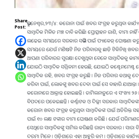
Share
ଭୁବନେଶ୍ବର,୨୩/୪: କରୋନା ପାଇଁ ଖବର ସଂଗ୍ରହ କରୁଥିବା କାର୍ଯ୍ୟ
Post:
ସାମ୍ବାଦିକ ମିଳିତ ମଞ୍ଚ ଦାବି କରିଛି। ପ୍ରୋତ୍ସାହନ ରାଶି, ବୀମା ନ
ଲଢେଇ ସମୟରେ ସରକାର ସଭିଙ୍କ ପାଇଁ ପ୍ୟାକେଜ୍‍ ଘୋଷଣା କରୁଛନ୍ତି ।
ସମୟରେ ଯେଉଁ ମଣିଷଟି ନିଜ ପରିବାରକୁ ଛାଡ଼ି ଟିକିନିଖି ଖବର ଆ
ଆପଣା ପରିବାରର ସୁରକ୍ଷା ଦେଖୁଥିବା ବେଳେ ସାମ୍ବାଦିକକୁ କାମ
ଯୋଉଠି ସାମ୍ବାଦିକ ସମ୍ମିଳନୀ ହେଉଛି, ଯୋଉଠି କଣ୍ଟେନମେଣ୍ଟ
ସାମ୍ବାଦିକ ରହି, ଖବର ସଂଗ୍ରହ କରୁଛି । ନିଜ ପରିବାର କଥାକୁ ଦେଖ
କରିବା ପାଇଁ, ଲୋକଙ୍କୁ ଖବର ଦେବା ପାଇଁ ସେ ବାହାରି ଯାଆନ୍ତ
କରୋନାରେ ଆକ୍ରାନ୍ତ ହୋଇଛନ୍ତି । ତାମିଲନାଡ଼ୁରେ ଏ ସଂଖ୍ୟା ୨
ବିପଦରେ ପକେଇଛନ୍ତି । କର୍ଣ୍ଣାଟକ ଓ ଦିଲ୍ଲୀ ସରକାର ସାମ୍ବାଦିକଙ୍
କରୋନା ଖବର ସଂଗ୍ରହ କରୁଥିବା ସାମ୍ବାଦିକଙ୍କ ପାଇଁ ଅତିରିକ୍ତ ସହ
ପାଇଁ ୧୦ ଲକ୍ଷ ଟଙ୍କାର ବୀମା ଘୋଷଣା କରିଛି । ଯେଉଁ ପରିମାଣର ର
ସେଥିରେ ସାମ୍ବାଦିକଙ୍କୁ ସାମିଲ କରିଛନ୍ତି ରାଜ୍ୟ ସରକାର । ସାରା
ଦରମା ମିଳେ । ଓଡ଼ିଶାରେ ଏହା ଆହୁରି କମ । ଓଡ଼ିଶାରେ କାର୍ଯ୍ୟରତ