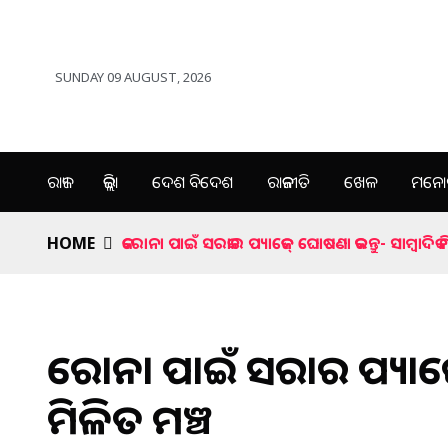
SUNDAY 09 AUGUST, 2026
ରାଜ୍ୟ
ଜିଲ୍ଲା
ଦେଶ ବିଦେଶ
ରାଜନୀତି
ଖେଳ
ମନୋର
HOME
କରୋନା ପାଇଁ ସରକାର ପ୍ୟାକେଜ୍‌ ଘୋଷଣା କରନ୍ତୁ- ସାମ୍ବାଦିକ 
କରୋନା ପାଇଁ ସରକାର ପ୍ୟାକେଜ୍‌
ମିଳିତ ମଞ୍ଚ