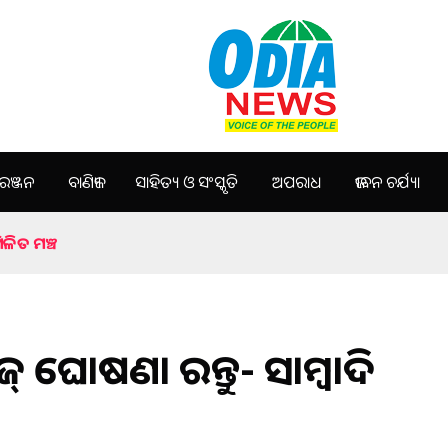
ଞ୍ଜନ
ବାଣିଜ୍ୟ
ସାହିତ୍ୟ ଓ ସଂସ୍କୃତି
ଅପରାଧ
ଜୀବନ ଚର୍ଯ୍ୟା
ମିଳିତ ମଞ୍ଚ
 ଘୋଷଣା କରନ୍ତୁ- ସାମ୍ବାଦିକ