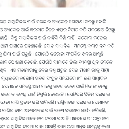
ରତ ସାମ୍ବାଦିକଙ୍କ ପାଇଁ ସରକାର ପ୍ୟାକେଜ୍‌ ଘୋଷଣା କରନ୍ତୁ ବୋଲି
ାହିଁ ଓ ପ୍ୟାକେଜ୍‍ ପାଇଁ ସରକାର ନିଜେ ଏହାର ବିଚାର କରି ପଦକ୍ଷେପ ନିଅନ୍ତୁ
 କିନ୍ତୁ ସାମ୍ବାଦିକଙ୍କ ପାଇଁ କାହିଁକି କିଛି ନାହିଁ । କରୋନା ଲଢେଇ
ମ ପାଖରେ ପହଞ୍ଚାଉଛି, ସେ ତ ସାମ୍ବାଦିକ । ସମସ୍ତେ କବାଟ ବନ୍ଦ କରି
କୁ ଯିବା ପାଇଁ ପଡ଼ୁଛି । ଯୋଉଠି କରୋନା ସଂପର୍କିତ ଖବର ଆସୁଛି,
 ଜୋନ ଘୋଷଣା ହେଉଛି, ଯେଉଁଠି ସୀମାରେ ଢିଲା ବ୍ୟବସ୍ଥା ଥିବା ବେଳେ
ିନି । ଏହି ମହାମାରୀକୁ ନେଇ ବିଶ୍ୱ ଥରୁଛି। ସେଇ ମହାମାରୀକୁ ସାମ୍ନା
ା । ମୁମ୍ବାଇରେ କରୋନା ଖବର ସଂଗ୍ରହ ସମୟରେ ୫୩ ଜଣ ସାମ୍ବାଦିକ
୬ । ସେମାନେ ସମସ୍ତେ ଆମ ମାନଙ୍କୁ ଖବର ଦେବା ପାଇଁ ନିଜ ଜୀବନକୁ
କ କରୋନା ଟେଷ୍ଟ ପାଇଁ ନିଷ୍ପତ୍ତି ନେଇଛନ୍ତି । ସେହିପରି ସିକିମ ସରକାର
ାୟତା ରାଶି ପ୍ରଦାନ କରି ସାରିଛନ୍ତି । ପଶ୍ଚିମବଙ୍ଗ ସରକାର ସେମାନଙ୍କ
ାଶିର ବୀମା ଅନ୍ୟମାନଙ୍କ ପାଇଁ ରାଜ୍ୟ ସରକାର ଧାର୍ଯ୍ୟ କରିଛନ୍ତି,
 ବିଶ୍ୱରେ ସାମ୍ବାଦିକମାନେ କମ ଦରମା ପାଆନ୍ତି । ଭାରତରେ ତା’ଠାରୁ କମ
 ସାମ୍ବାଦିକ ଦରମା ଯାହା ପାଆନ୍ତି ତାହା ଉଣା ଅଧିକ ସମସ୍ତଙ୍କୁ ଜଣା।