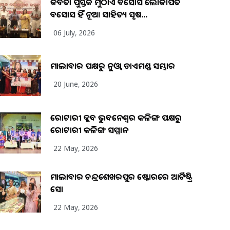
କବିତା ପୁସ୍ତକ ମୁଠାଏ ଅବସୋସ ଲୋକାର୍ପିତ
ଅବସୋସ ହିଁ ନୂଆ ସାହିତ୍ୟ ସୃଷ...
06 July, 2026
ମାଲାବାର ପକ୍ଷରୁ ନୁଓ୍ବା ଡାଏମଣ୍ଡ ସମ୍ଭାର
20 June, 2026
ରୋଟାରୀ କ୍ଲବ ଭୁବନେଶ୍ୱର କଳିଙ୍ଗ ପକ୍ଷରୁ
ରୋଟାରୀ କଳିଙ୍ଗ ସମ୍ମାନ
22 May, 2026
ମାଲାବାର ଚନ୍ଦ୍ରଶେଖରପୁର ଷ୍ଟୋରରେ ଆର୍ଟିଷ୍ଟ୍ରି
ସୋ
22 May, 2026