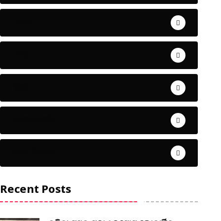
ଅପରାଧ
ଖେଳ
ଜିଲ୍ଲା
ଜୀବନ ଚର୍ଯ୍ୟା
ଦେଶ ବିଦେଶ
Recent Posts