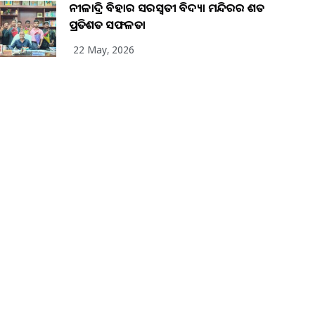
ନୀଳାଦ୍ରି ବିହାର ସରସ୍ୱତୀ ବିଦ୍ୟା ମନ୍ଦିରର ଶତ
ପ୍ରତିଶତ ସଫଳତା
22 May, 2026