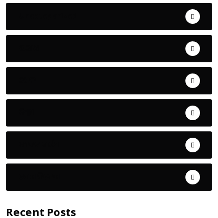
Uncategorized
ଅପରାଧ
ଖେଳ
ଜିଲ୍ଲା
ଜୀବନ ଚର୍ଯ୍ୟା
ଦେଶ ବିଦେଶ
Recent Posts