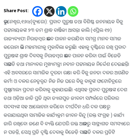
Share Post:
ଭୁବନେଶ୍ୱର,୧୬।୪(ବ୍ୟୁରୋ): ପ୍ରବାଦ ପୁରୁଷ ତଥା ବିଶିଷ୍ଟ ଜନନାୟକ ବିଜୁ
ପଟ୍ଟନାୟକଙ୍କ ୨୩ ତମ ଶ୍ରାଦ୍ଧ ବାର୍ଷିକୀ ଆସନ୍ତା କାଲି (ଏପ୍ରିଲ ୧୭)
ରାଜ୍ୟବ୍ୟାପୀ ନିରାଡ଼ମ୍ବର ଭାବେ ପାଳନ କରାଯିବ। ସମଗ୍ର ମାନବ ସମାଜ
କରୋନା ଭଳି ମହାମାରୀକୁ ମୁକାବିଲା କରୁଛି। ଏହାକୁ ଦୃଷ୍ଟିରେ ରଖି ପ୍ରବାଦ
ପୁରୁଷଙ୍କ ଶ୍ରାଦ୍ଧ ଦିବସକୁ ନିରାଡମ୍ବର ଭାବେ ପାଳନ କରିବା ପାଇଁ ବିଜେଡି
ସଭାପତି ତଥା ମାନ୍ୟବର ମୁଖ୍ୟମନ୍ତ୍ରୀ ନବୀନ ପଟ୍ଟନାୟକ ନିର୍ଦ୍ଦେଶ ଦେଇଛନ୍ତି।
ଏହି ଅବସରରେ ସାମାଜିକ ଦୂରତା ରକ୍ଷା କରି ବିଜୁ ଜନତା ଦଳର ଅଗଣିତ
କର୍ମୀ ଓ ଦଳର ନେତୃବୃନ୍ଦ ନିଜ ନିଜ ଘରେ ବିଜୁ ବାବୁଙ୍କ ଫଟୋଚିତ୍ରରେ
ପୁଷ୍ପମାଲ୍ୟ ପ୍ରଦାନ କରିବାକୁ କୁହାଯାଇଛି। ଏଥିସହ ପ୍ରବାଦ ପୁରୁଷଙ୍କ ଦେଶ
ତଥା ଓଡ଼ିଆ ଜାତି ପ୍ରତି ଥିବା ତ୍ୟାଗପୁତ ଜୀବନୀ ସମ୍ପର୍କରେ ପରିବାର
ସଦସ୍ୟଙ୍କ ସହ ଆଲୋଚନା କରିବେ। ଦୀର୍ଘଦିନ ଧରି ଦଳ ପକ୍ଷରୁ
କରାଯାଉଥିବା ସାମାଜିକ କାର୍ଯ୍ୟକ୍ରମ ଜୀବନ ବିନ୍ଦୁ (ରକ୍ତ ସଂଗ୍ରହ ) କାର୍ଯ୍ୟ
ଜାରି ରଖିବେ। ଜଣେ ବି ବ୍ୟକ୍ତି ଯେପରି ରକ୍ତ ଅଭାବରୁ ସାସ୍ଥ୍ୟଗତ ସମସ୍ୟାରେ
ନ ପଡନ୍ତି, ସେଥି ପ୍ରତି ଦୃଷ୍ଟି ଦେବାକୁ ବିଜେଡ଼ି ସଭାପତି ଦଳର ପ୍ରତିଟି