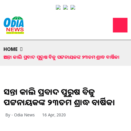
HOME
ଆସନ୍ତା କାଲି ପ୍ରବାଦ ପୁରୁଷ ବିଜୁ ପଟ୍ଟନାୟକଙ୍କ ୨୩ତମ ଶ୍ରାଦ୍ଧ ବାର୍ଷିକ।
ଆସନ୍ତା କାଲି ପ୍ରବାଦ ପୁରୁଷ ବିଜୁ
ପଟ୍ଟନାୟକଙ୍କ ୨୩ତମ ଶ୍ରାଦ୍ଧ ବାର୍ଷିକ।
By - Odia News
16 Apr, 2020