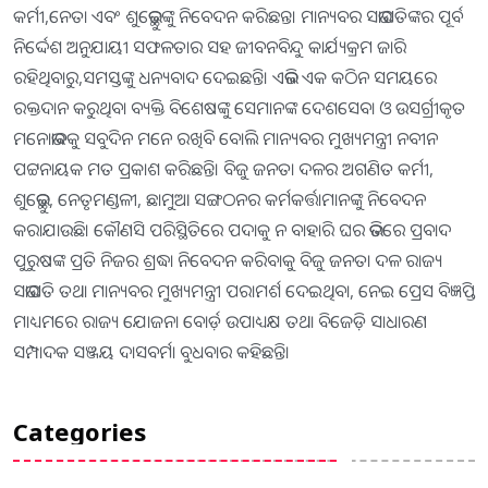
କର୍ମୀ,ନେତା ଏବଂ ଶୁଭେଚ୍ଛୁଙ୍କୁ ନିବେଦନ କରିଛନ୍ତ। ମାନ୍ୟବର ସଭାପତିଙ୍କର ପୂର୍ବ
ନିର୍ଦ୍ଦେଶ ଅନୁଯାୟୀ ସଫଳତାର ସହ ଜୀବନବିନ୍ଦୁ କାର୍ଯ୍ୟକ୍ରମ ଜାରି
ରହିଥିବାରୁ,ସମସ୍ତଙ୍କୁ ଧନ୍ୟବାଦ ଦେଇଛନ୍ତି। ଏଭଳି ଏକ କଠିନ ସମୟରେ
ରକ୍ତଦାନ କରୁଥିବା ବ୍ୟକ୍ତି ବିଶେଷଙ୍କୁ ସେମାନଙ୍କ ଦେଶସେବା ଓ ଉସର୍ଗ୍ରୀକୃତ
ମନୋଭାବକୁ ସବୁଦିନ ମନେ ରଖିବି ବୋଲି ମାନ୍ୟବର ମୁଖ୍ୟମନ୍ତ୍ରୀ ନବୀନ
ପଟ୍ଟନାୟକ ମତ ପ୍ରକାଶ କରିଛନ୍ତି। ବିଜୁ ଜନତା ଦଳର ଅଗଣିତ କର୍ମୀ,
ଶୁଭେଚ୍ଛୁ, ନେତୃମଣ୍ଡଳୀ, ଛାମୁଆ ସଙ୍ଗଠନର କର୍ମକର୍ତ୍ତାମାନଙ୍କୁ ନିବେଦନ
କରାଯାଉଛି। କୌଣସି ପରିସ୍ଥିତିରେ ପଦାକୁ ନ ବାହାରି ଘର ଭିତରେ ପ୍ରବାଦ
ପୁରୁଷଙ୍କ ପ୍ରତି ନିଜର ଶ୍ରଦ୍ଧା ନିବେଦନ କରିବାକୁ ବିଜୁ ଜନତା ଦଳ ରାଜ୍ୟ
ସଭାପତି ତଥା ମାନ୍ୟବର ମୁଖ୍ୟମନ୍ତ୍ରୀ ପରାମର୍ଶ ଦେଇଥିବା, ନେଇ ପ୍ରେସ ବିଜ୍ଞପ୍ତି
ମାଧ୍ୟମରେ ରାଜ୍ୟ ଯୋଜନା ବୋର୍ଡ଼ ଉପାଧ୍ୟକ୍ଷ ତଥା ବିଜେଡ଼ି ସାଧାରଣ
ସମ୍ପାଦକ ସଞ୍ଜୟ ଦାସବର୍ମା ବୁଧବାର କହିଛନ୍ତି।
Categories