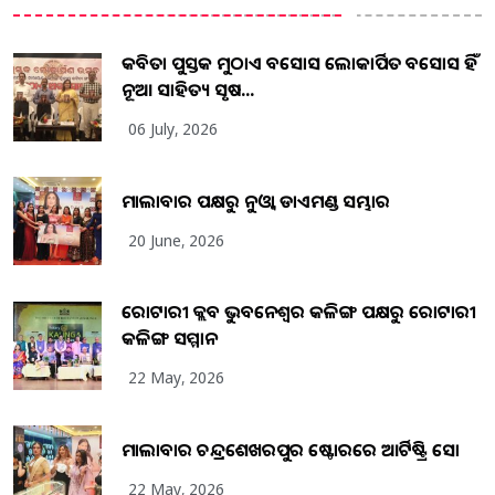
କବିତା ପୁସ୍ତକ ମୁଠାଏ ଅବସୋସ ଲୋକାର୍ପିତ ଅବସୋସ ହିଁ
ନୂଆ ସାହିତ୍ୟ ସୃଷ...
06 July, 2026
ମାଲାବାର ପକ୍ଷରୁ ନୁଓ୍ବା ଡାଏମଣ୍ଡ ସମ୍ଭାର
20 June, 2026
ରୋଟାରୀ କ୍ଲବ ଭୁବନେଶ୍ୱର କଳିଙ୍ଗ ପକ୍ଷରୁ ରୋଟାରୀ
କଳିଙ୍ଗ ସମ୍ମାନ
22 May, 2026
ମାଲାବାର ଚନ୍ଦ୍ରଶେଖରପୁର ଷ୍ଟୋରରେ ଆର୍ଟିଷ୍ଟ୍ରି ସୋ
22 May, 2026