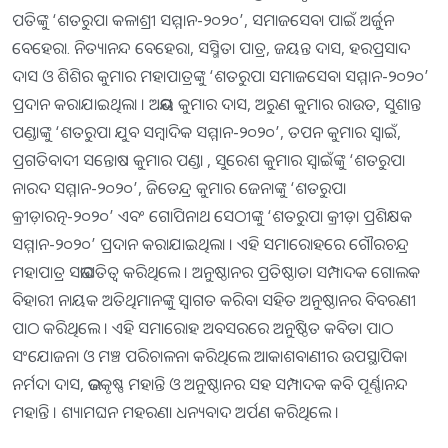
ପତିଙ୍କୁ ‘ଶତରୁପା କଳାଶ୍ରୀ ସମ୍ମାନ-୨୦୨୦’, ସମାଜସେବା ପାଇଁ ଅର୍ଜୁନ
ବେହେରା. ନିତ୍ୟାନନ୍ଦ ବେହେରା, ସସ୍ମିତା ପାତ୍ର, ଜୟନ୍ତ ଦାସ, ହରପ୍ରସାଦ
ଦାସ ଓ ଶିଶିର କୁମାର ମହାପାତ୍ରଙ୍କୁ ‘ଶତରୁପା ସମାଜସେବା ସମ୍ମାନ-୨୦୨୦’
ପ୍ରଦାନ କରାଯାଇଥିଲା । ଅଭୟ କୁମାର ଦାସ, ଅରୁଣ କୁମାର ରାଉତ, ସୁଶାନ୍ତ
ପଣ୍ଡାଙ୍କୁ ‘ଶତରୁପା ଯୁବ ସମ୍ବାଦିକ ସମ୍ମାନ-୨୦୨୦’, ତପନ କୁମାର ସ୍ୱାଇଁ,
ପ୍ରଗତିବାଦୀ ସନ୍ତୋଷ କୁମାର ପଣ୍ଡା , ସୁରେଶ କୁମାର ସ୍ୱାଇଁଙ୍କୁ ‘ଶତରୁପା
ନାରଦ ସମ୍ମାନ-୨୦୨୦’, ଜିତେନ୍ଦ୍ର କୁମାର ଜେନାଙ୍କୁ ‘ଶତରୁପା
କ୍ରୀଡ଼ାରତ୍ନ-୨୦୨୦’ ଏବଂ ଗୋପିନାଥ ସେଠୀଙ୍କୁ ‘ଶତରୁପା କ୍ରୀଡ଼ା ପ୍ରଶିକ୍ଷକ
ସମ୍ମାନ-୨୦୨୦’ ପ୍ରଦାନ କରାଯାଇଥିଲା । ଏହି ସମାରୋହରେ ଗୌରଚନ୍ଦ୍ର
ମହାପାତ୍ର ସଭାପତିତ୍ୱ କରିଥିଲେ । ଅନୁଷ୍ଠାନର ପ୍ରତିଷ୍ଠାତା ସମ୍ପାଦକ ଗୋଲକ
ବିହାରୀ ନାୟକ ଅତିଥିମାନଙ୍କୁ ସ୍ୱାଗତ କରିବା ସହିତ ଅନୁଷ୍ଠାନର ବିବରଣୀ
ପାଠ କରିଥିଲେ । ଏହି ସମାରୋହ ଅବସରରେ ଅନୁଷ୍ଠିତ କବିତା ପାଠ
ସଂଯୋଜନା ଓ ମଞ୍ଚ ପରିଚାଳନା କରିଥିଲେ ଆକାଶବାଣୀର ଉପସ୍ଥାପିକା
ନର୍ମଦା ଦାସ, ଭଜକୃଷ୍ଣ ମହାନ୍ତି ଓ ଅନୁଷ୍ଠାନର ସହ ସମ୍ପାଦକ କବି ପୂର୍ଣ୍ଣାନନ୍ଦ
ମହାନ୍ତି । ଶ୍ୟାମଘନ ମହରଣା ଧନ୍ୟବାଦ ଅର୍ପଣ କରିଥିଲେ ।