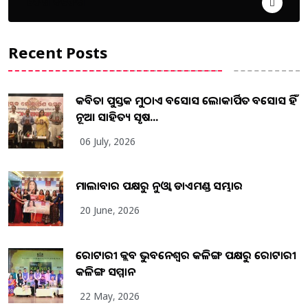
ଦେଶ ବିଦେଶ
Recent Posts
କବିତା ପୁସ୍ତକ ମୁଠାଏ ଅବସୋସ ଲୋକାର୍ପିତ ଅବସୋସ ହିଁ
ନୂଆ ସାହିତ୍ୟ ସୃଷ...
06 July, 2026
ମାଲାବାର ପକ୍ଷରୁ ନୁଓ୍ବା ଡାଏମଣ୍ଡ ସମ୍ଭାର
20 June, 2026
ରୋଟାରୀ କ୍ଲବ ଭୁବନେଶ୍ୱର କଳିଙ୍ଗ ପକ୍ଷରୁ ରୋଟାରୀ
କଳିଙ୍ଗ ସମ୍ମାନ
22 May, 2026