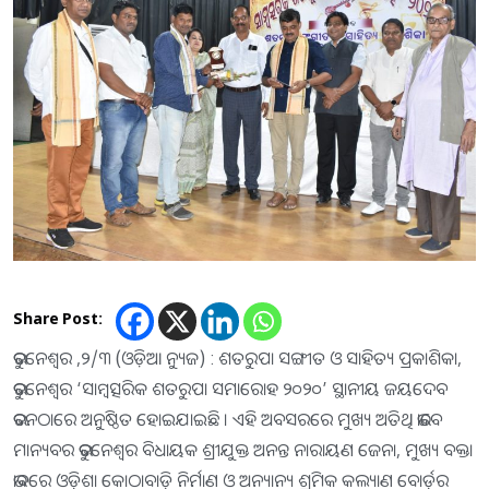
Share Post:
ଭୁବନେଶ୍ୱର ,୨/୩ (ଓଡ଼ିଆ ନ୍ୟୁଜ) : ଶତରୁପା ସଙ୍ଗୀତ ଓ ସାହିତ୍ୟ ପ୍ରକାଶିକା,
ଭୁବନେଶ୍ୱର ‘ସାମ୍ବତ୍ସରିକ ଶତରୁପା ସମାରୋହ ୨୦୨୦’ ସ୍ଥାନୀୟ ଜୟଦେବ
ଭବନଠାରେ ଅନୁଷ୍ଠିତ ହୋଇଯାଇଛି । ଏହି ଅବସରରେ ମୁଖ୍ୟ ଅତିଥି ଭାବେ
ମାନ୍ୟବର ଭୁବନେଶ୍ୱର ବିଧାୟକ ଶ୍ରୀଯୁକ୍ତ ଅନନ୍ତ ନାରାୟଣ ଜେନା, ମୁଖ୍ୟ ବକ୍ତା
ଭାବରେ ଓଡ଼ିଶା କୋଠାବାଡ଼ି ନିର୍ମାଣ ଓ ଅନ୍ୟାନ୍ୟ ଶ୍ରମିକ କଲ୍ୟାଣ ବୋର୍ଡ଼ର