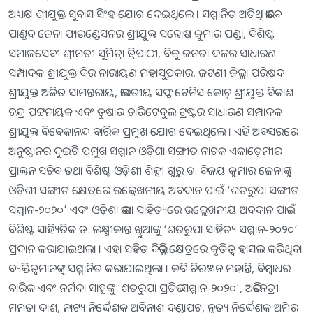
ଅଧ୍ୟକ୍ଷ ଶ୍ରୀଯୁକ୍ତ ସୁବାସ ସିଂହ ଯୋଗ ଦେଇଥିଲେ । ସମ୍ମାନିତ ଅତିଥି ଭାବେ
ପାଣ୍ଡବ ଜେନା ଫାଉଣ୍ଡେସନର ଶ୍ରୀଯୁକ୍ତ ସନ୍ତୋଷ କୁମାର ପଣ୍ଡା, ବିଶିଷ୍ଟ
ସମାଜସେବୀ ଶ୍ରୀମତୀ ସୁମିତ୍ରା ତ୍ରିପାଠୀ, ବିଜୁ ଜନତା ଦଳର ସାଧାରଣ
ସମ୍ପାଦକ ଶ୍ରୀଯୁକ୍ତ ବିର ନାରାୟଣ ମହାସୁପକାର, ଜଟଣୀ ଜିଲ୍ଲା ପରିଷଦ
ଶ୍ରୀଯୁକ୍ତ ଅଜିତ ସାମନ୍ତରାୟ, ଭାରତୀୟ ସଫ୍ଟ ଟେନିସ କୋଚ୍ ଶ୍ରୀଯୁକ୍ତ ବିକାଶ
ଚନ୍ଦ୍ର ପଟ୍ଟନାୟକ ଏବଂ ତୁଷାର ଚାରିଟେବୁଲ ଟ୍ରଷ୍ଟର ସାଧାରଣ ସମ୍ପାଦକ
ଶ୍ରୀଯୁକ୍ତ ବିବେକାନନ୍ଦ ବାରିକ ପ୍ରମୁଖ ଯୋଗ ଦେଇଥିଲେ । ଏହି ଅବସରରେ
ଅନୁଷ୍ଠାନର ଦୁଇଟି ପ୍ରମୁଖ ସମ୍ମାନ ଓଡ଼ିଶା ସଙ୍ଗୀତ ନାଟକ ଏକାଡ଼େମୀର
ପ୍ରାକ୍ତନ ସଚିବ ତଥା ବିଶିଷ୍ଟ ଓଡ଼ିଶୀ ଶିଳ୍ପୀ ଗୁରୁ ଡ. ବିଜୟ କୁମାର ଜେନାଙ୍କୁ
ଓଡ଼ିଶୀ ସଙ୍ଗୀତ କ୍ଷେତ୍ରରେ ଉଲ୍ଲେଖନୀୟ ଅବଦାନ ପାଇଁ ‘ଶତରୁପା ସଙ୍ଗୀତ
ସମ୍ମାନ-୨୦୨୦’ ଏବଂ ଓଡ଼ିଶା ଭାଷା ସାହିତ୍ୟରେ ଉଲ୍ଲେଖନୀୟ ଅବଦାନ ପାଇଁ
ବିଶିଷ୍ଟ ସାହ୍ୟିତିକ ଡ. ଲକ୍ଷ୍ମୀକାନ୍ତ ଖୁିଆଙ୍କୁ ‘ଶତରୁପା ସାହିତ୍ୟ ସମ୍ମାନ-୨୦୨୦’
ପ୍ରଦାନ କରାଯାଇଥଲା । ଏହା ସହିତ ବିଭିନ୍ନ କ୍ଷେତ୍ରରେ କୃତିତ୍ୱ ହାସଲ କରିଥିବା
ବ୍ୟକ୍ତିତ୍ୱମାନଙ୍କୁ ସମ୍ମାନିତ କରାଯାଇଥିଲା । କବି ଚିରଞ୍ଜନ ମହାନ୍ତି, ବିମ୍ବାଧର
ବାରିକ ଏବଂ ନର୍ମଦା ସାହୁଙ୍କୁ ‘ଶତରୁପା ପ୍ରତିଭା ସମ୍ମାନ-୨୦୨୦’, ଅଭିନେତ୍ରୀ
ମମତା ଦାଶ, ନାଟ୍ୟ ନିର୍ଦ୍ଦେଶକ ଅବିନାଶ ଦଣ୍ଡାପଟ, ନୃତ୍ୟ ନିର୍ଦ୍ଦେଶକ ଅମିର