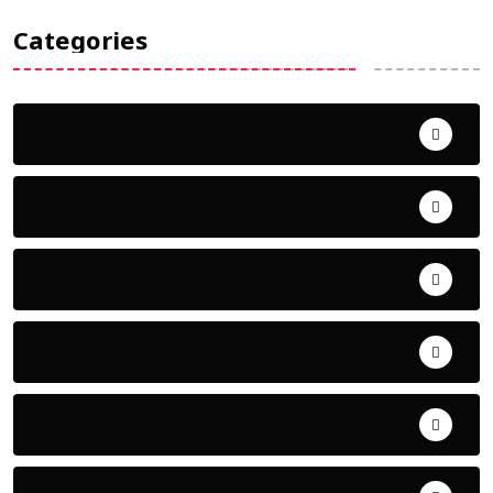
Categories
Uncategorized
ଅପରାଧ
ଖେଳ
ଜିଲ୍ଲା
ଜୀବନ ଚର୍ଯ୍ୟା