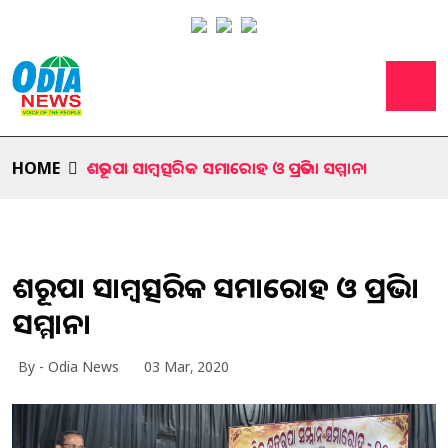
HOME
ଶତରୂପା ସାମ୍ବତ୍ସରିକ ସମାରୋହ ଓ ପ୍ରତିଭା ସମ୍ମାନ।
ଶତରୂପା ସାମ୍ବତ୍ସରିକ ସମାରୋହ ଓ ପ୍ରତିଭା
ସମ୍ମାନ।
By - Odia News
03 Mar, 2020