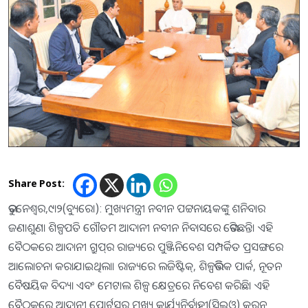
Share Post:
ଭୁବନେଶ୍ୱର,୯ା୨(ବ୍ୟୁରୋ): ମୁଖ୍ୟମନ୍ତ୍ରୀ ନବୀନ ପଟ୍ଟନାୟକଙ୍କୁ ଶନିବାର
ଜଣାଶୁଣା ଶିଳ୍ପପତି ଗୌତମ ଆଦାନୀ ନବୀନ ନିବାସରେ ଭେଟିଛନ୍ତି। ଏହି
ବୈଠକରେ ଆଦାନୀ ଗ୍ରୁପ୍‌ର ରାଜ୍ୟରେ ପୁଞ୍ଜିନିବେଶ ସମ୍ପର୍କିତ ପ୍ରସଙ୍ଗରେ
ଆଲୋଚନା କରାଯାଇଥିଲା। ରାଜ୍ୟରେ ଲଜିଷ୍ଟିକ୍‌, ଶିଳ୍ପଭିତ୍ତିକ ପାର୍କ, ନୂତନ
ବୈଷୟିକ ବିଦ୍ୟା ଏବଂ ମେଟାଲ ଶିଳ୍ପ କ୍ଷେତ୍ରରେ ନିବେଶ କରିଛି। ଏହି
ବୈଠକରେ ଆଦାନୀ ପୋର୍ଟସର ମୁଖ୍ୟ କାର୍ଯ୍ୟନିର୍ବାହୀ(ସିଇଓ) କରନ୍‌