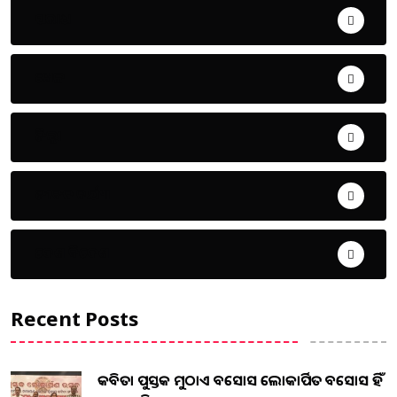
ଅପରାଧ
ଖେଳ
ଜିଲ୍ଲା
ଜୀବନ ଚର୍ଯ୍ୟା
ଦେଶ ବିଦେଶ
Recent Posts
କବିତା ପୁସ୍ତକ ମୁଠାଏ ଅବସୋସ ଲୋକାର୍ପିତ ଅବସୋସ ହିଁ