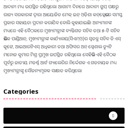
ଆଦାନୀ ମଧ୍ୟ ଉପସ୍ଥିତ ରହିଥିଲେ। ଆଗାମୀ ଦିନରେ ଆଦାନୀ ଗ୍ରୁପ୍‌ ପକ୍ଷରୁ
ରାଜ୍ୟ ସରକାରଙ୍କ ଦ୍ୱାରା ଆୟୋଜିତ ମେକ୍‌ ଇନ୍‌ ଓଡ଼ିଶା କନ୍‌କ୍ଲେଭରେ ସମସ୍ତ
ପ୍ରକାର ସହାୟତା ପ୍ରଦାନ କରାଯିବ ବୋଲି କୁହାଯାଇଛି। ଅନ୍ୟମାନଙ୍କ
ମଧ୍ୟରେ ଏହି ବୈଠକରେ ମୁଖ୍ୟମନ୍ତ୍ରୀଙ୍କ ବ୍ୟକ୍ତିଗତ ସଚିବ ତଥା ୫-ଟି ସଚିବ
ଭି.କେ ପାଣ୍ଡିଆନ୍‌, ମୁଖ୍ୟମନ୍ତ୍ରୀଙ୍କ କାର୍ଯ୍ୟାଳୟ(ସିଏମ୍‌ଓ)ର ସ୍ବତନ୍ତ୍ର ସଚିବ ଡି.ଏସ୍‌
କୁଟ୍ଟେ, ଆଇଆରଟିଏସ୍‌ ଅଧିକାରୀ ତଥା ଅଫିସର ଅନ୍‌ ସ୍ପେଶାଲ ଡ୍ୟୁଟି
ମନୋଜ କୁମାର ମିଶ୍ର ପ୍ରମୁଖ ଉପସ୍ଥିତ ରହିଥିଲେ। ସେହିଭଳି ଏହି ବୈଠକ
ପୂର୍ବରୁ ଜାତୀୟ ମଡର୍ଣ୍ଣ ଆର୍ଟ ଗ୍ୟାଲେରିର ନିର୍ଦ୍ଦେଶକ ଏ.ଗଡନାୟକ ମଧ୍ୟ
ମୁଖ୍ୟମନ୍ତ୍ରୀଙ୍କୁ ସୌଜନ୍ୟମୂଳକ ସାକ୍ଷାତ କରିଥିଲେ।
Categories
Uncategorized