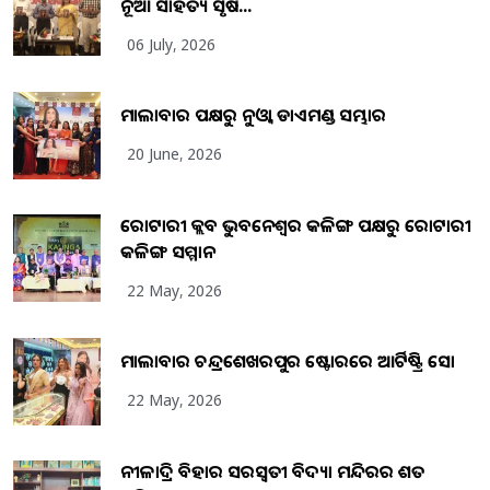
ନୂଆ ସାହିତ୍ୟ ସୃଷ...
06 July, 2026
ମାଲାବାର ପକ୍ଷରୁ ନୁଓ୍ବା ଡାଏମଣ୍ଡ ସମ୍ଭାର
20 June, 2026
ରୋଟାରୀ କ୍ଲବ ଭୁବନେଶ୍ୱର କଳିଙ୍ଗ ପକ୍ଷରୁ ରୋଟାରୀ
କଳିଙ୍ଗ ସମ୍ମାନ
22 May, 2026
ମାଲାବାର ଚନ୍ଦ୍ରଶେଖରପୁର ଷ୍ଟୋରରେ ଆର୍ଟିଷ୍ଟ୍ରି ସୋ
22 May, 2026
ନୀଳାଦ୍ରି ବିହାର ସରସ୍ୱତୀ ବିଦ୍ୟା ମନ୍ଦିରର ଶତ