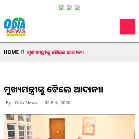
HOME
ମୁଖ୍ୟମନ୍ତ୍ରୀଙ୍କୁ ଭେଟିଲେ ଆଦାନୀ।
ମୁଖ୍ୟମନ୍ତ୍ରୀଙ୍କୁ ଭେଟିଲେ ଆଦାନୀ।
By - Odia News
09 Feb, 2020