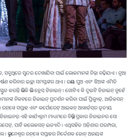
ବ, ସବୁଥିରେ ସୁନ୍ଦର ଦେଖାଯିବା ପାଇଁ ଲୋକମାନଙ୍କ ଚିନ୍ତା ବଢ଼ିଯାଏ । ନୂଆ
୍ଷଣ କରିବାର ଇଚ୍ଛା ସମସ୍ତଙ୍କର ଥାଏ । ଉଭୟ ପୁଅ ଏବଂ ଝିଅଙ୍କ ଏମିତି
କରନ୍ତି ଭଳିକି ଭଳି ଡ୍ରେସ୍ ଡିଜାଇନ୍ । ଗୋଟିଏ କି ଦୁଇଟି ଡିଜାଇନ୍ ନୁହେଁ
ନଙ୍କ ନିକଟରେ ଡିଜାଇନ୍ ପ୍ରଦର୍ଶନ କରିବା ପାଇଁ ପ୍ରିଲ୍ୟୁଡ଼୍‌, ଆଡ଼ିକସନ୍
ନ୍‌ୱେ ସପ୍ତାହ ଏବଂ କର୍ପୋରେଟ୍ ଆଇକନ୍ ଆୱାର୍ଡ଼ସ୍‌ର ତୃତୀୟ
ାଇନର୍ ଏହି କାର୍ଯ୍ୟକ୍ରମ ମାଧ୍ୟମରେ ବିଭିନ୍ନ ପ୍ରକାର ଡିଜାଇନର ସୋ
ାରପେଟ୍‌, ପାର୍ଟି କଲେକସନ୍ ଇତ୍ୟାଦି । ଏଥିସହିତ ଓଡ଼ିଶାର ପରମ୍ପରା,
 ଭୁବନେଶ୍ୱର ରନ୍‌ୱେ ସପ୍ତାହର ନିର୍ଦ୍ଦେଶକ ଜୋନ୍ ଅଜୟଙ୍କ