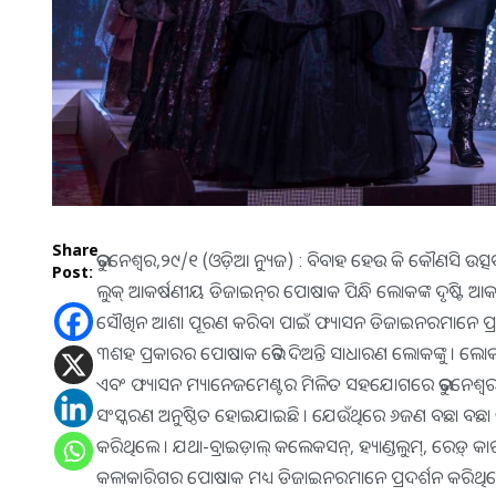
Share
ଭୁବନେଶ୍ୱର,୨୯/୧ (ଓଡ଼ିଆ ନ୍ୟୁଜ) : ବିବାହ ହେଉ କି କୌଣସି ଉତ୍ସ
Post:
ଲୁକ୍ ଆକର୍ଷଣୀୟ ଡିଜାଇନ୍‌ର ପୋଷାକ ପିନ୍ଧି ଲୋକଙ୍କ ଦୃଷ୍ଟି ଆକର
ସୌଖିନ ଆଶା ପୂରଣ କରିବା ପାଇଁ ଫ୍ୟାସନ ଡିଜାଇନରମାନେ ପ୍ରସ୍ତୁତ 
୩ଶହ ପ୍ରକାରର ପୋଷାକ ଭେଟି ଦିଅନ୍ତି ସାଧାରଣ ଲୋକଙ୍କୁ । ଲୋକମା
ଏବଂ ଫ୍ୟାସନ ମ୍ୟାନେଜମେଣ୍ଟର ମିଳିତ ସହଯୋଗରେ ଭୁବନେଶ୍ୱର ର
ସଂସ୍କରଣ ଅନୁଷ୍ଠିତ ହୋଇଯାଇଛି । ଯେଉଁଥିରେ ୬ଜଣ ବଛା ବଛା ଡିଜ
କରିଥିଲେ । ଯଥା-ବ୍ରାଇଡ଼ାଲ୍ କଲେକସନ୍‌, ହ୍ୟାଣ୍ଡଲୁମ୍‌, ରେଡ଼୍ କ
କଳାକାରିଗର ପୋଷାକ ମଧ୍ୟ ଡିଜାଇନରମାନେ ପ୍ରଦର୍ଶନ କରିଥିଲେ ।