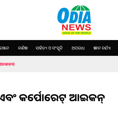
ଞ୍ଜନ
ବାଣିଜ୍ୟ
ସାହିତ୍ୟ ଓ ସଂସ୍କୃତି
ଅପରାଧ
ଜୀବନ ଚର୍ଯ୍ୟା
ନ୍ ଆୱାଡସ
ହ ଏବଂ କର୍ପୋରେଟ୍ ଆଇକନ୍