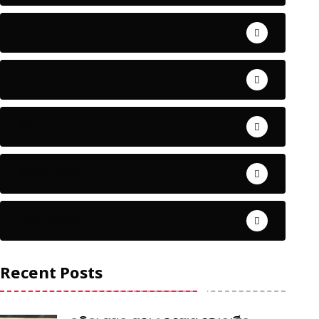
ଅପରାଧ
ଖେଳ
ଜିଲ୍ଲା
ଜୀବନ ଚର୍ଯ୍ୟା
ଦେଶ ବିଦେଶ
Recent Posts