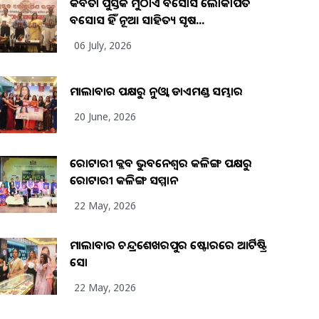
କବିତା ପୁସ୍ତକ ମୁଠାଏ ଅବସୋସ ଲୋକାର୍ପିତ
ଅବସୋସ ହିଁ ନୂଆ ସାହିତ୍ୟ ସୃଷ...
06 July, 2026
ମାଲାବାର ପକ୍ଷରୁ ନୁଓ୍ବା ଡାଏମଣ୍ଡ ସମ୍ଭାର
20 June, 2026
ରୋଟାରୀ କ୍ଲବ ଭୁବନେଶ୍ୱର କଳିଙ୍ଗ ପକ୍ଷରୁ
ରୋଟାରୀ କଳିଙ୍ଗ ସମ୍ମାନ
22 May, 2026
ମାଲାବାର ଚନ୍ଦ୍ରଶେଖରପୁର ଷ୍ଟୋରରେ ଆର୍ଟିଷ୍ଟ୍ରି
ସୋ
22 May, 2026