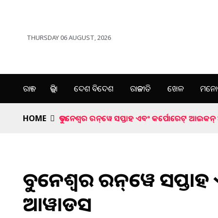
THURSDAY 06 AUGUST, 2026
ରାଜ୍ୟ
ଜିଲ୍ଲା
ଦେଶ ବିଦେଶ
ରାଜନୀତି
ଖେଳ
ମନୋର
HOME
ଭୁବନେଶ୍ୱର ରନ୍‌ୱେ ସପ୍ତାହ ଏବଂ କର୍ପୋରେଟ୍ ଆଇକ
ଭୁବନେଶ୍ୱର ରନ୍‌ୱେ ସପ୍ତା
ଆୱାଡସ