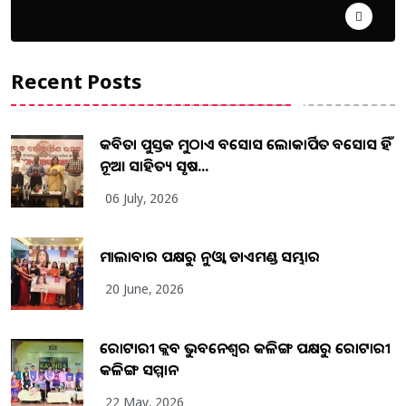
ଦେଶ ବିଦେଶ
Recent Posts
କବିତା ପୁସ୍ତକ ମୁଠାଏ ଅବସୋସ ଲୋକାର୍ପିତ ଅବସୋସ ହିଁ
ନୂଆ ସାହିତ୍ୟ ସୃଷ...
06 July, 2026
ମାଲାବାର ପକ୍ଷରୁ ନୁଓ୍ବା ଡାଏମଣ୍ଡ ସମ୍ଭାର
20 June, 2026
ରୋଟାରୀ କ୍ଲବ ଭୁବନେଶ୍ୱର କଳିଙ୍ଗ ପକ୍ଷରୁ ରୋଟାରୀ
କଳିଙ୍ଗ ସମ୍ମାନ
22 May, 2026