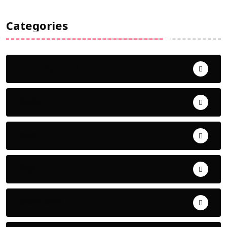
Categories
Uncategorized
ଅପରାଧ
ଖେଳ
ଜିଲ୍ଲା
ଜୀବନ ଚର୍ଯ୍ୟା