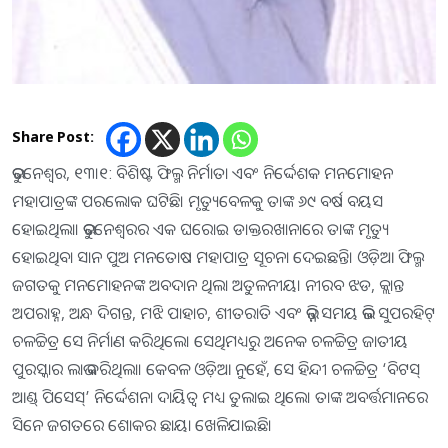
Share Post:
ଭୁବନେଶ୍ୱର, ୧୩।୧: ବିଶିଷ୍ଟ ଫିଲ୍ମ ନିର୍ମାତା ଏବଂ ନିର୍ଦ୍ଦେଶକ ମନମୋହନ
ମହାପାତ୍ରଙ୍କ ପରଲୋକ ଘଟିଛି। ମୃତ୍ୟୁବେଳକୁ ତାଙ୍କ ୬୯ ବର୍ଷ ବୟସ
ହୋଇଥିଲା। ଭୁବନେଶ୍ୱରର ଏକ ଘରୋଇ ଡାକ୍ତରଖାନାରେ ତାଙ୍କ ମୃତ୍ୟୁ
ହୋଇଥିବା ସାନ ପୁଅ ମନତୋଷ ମହାପାତ୍ର ସୂଚନା ଦେଇଛନ୍ତି। ଓଡ଼ିଆ ଫିଲ୍ମ
ଜଗତକୁ ମନମୋହନଙ୍କ ଅବଦାନ ଥିଲା ଅତୁଳନୀୟ। ନୀରବ ଝଡ, କ୍ଲାନ୍ତ
ଅପରାହ୍ନ, ଅନ୍ଧ ଦିଗନ୍ତ, ମଝି ପାହାଚ, ଶୀତରାତି ଏବଂ ଭିନ୍ନ ସମୟ ଭଳି ସୁପରହିଟ୍‌
ଚଳଚ୍ଚିତ୍ର ସେ ନିର୍ମାଣ କରିଥିଲେ। ସେଥିମଧ୍ୟରୁ ଅନେକ ଚଳଚ୍ଚିତ୍ର ଜାତୀୟ
ପୁରସ୍କାର ଲାଭ କରିଥିଲା। କେବଳ ଓଡ଼ିଆ ନୁହେଁ, ସେ ହିନ୍ଦୀ ଚଳଚ୍ଚିତ୍ର ‘ବିଟସ୍‌
ଆଣ୍ଡ୍‌ ପିସେସ୍‌’ ନିର୍ଦ୍ଦେଶନା ଦାୟିତ୍ୱ ମଧ୍ୟ ତୁଲାଇ ଥିଲେ। ତାଙ୍କ ଅବର୍ତ୍ତମାନରେ
ସିନେ ଜଗତରେ ଶୋକର ଛାୟା ଖେଳିଯାଇଛି।