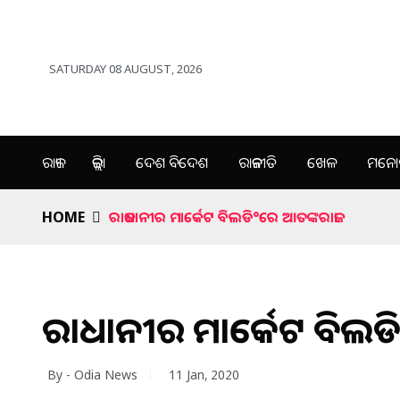
SATURDAY 08 AUGUST, 2026
ରାଜ୍ୟ
ଜିଲ୍ଲା
ଦେଶ ବିଦେଶ
ରାଜନୀତି
ଖେଳ
ମନୋର
HOME
ରାଜଧାନୀର ମାର୍କେଟ ବିଲଡି°ରେ ଆତଙ୍କରାଜ।
ରାଜଧାନୀର ମାର୍କେଟ ବିଲଡ
By - Odia News
11 Jan, 2020