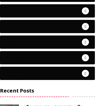
ଅପରାଧ
ଖେଳ
ଜିଲ୍ଲା
ଜୀବନ ଚର୍ଯ୍ୟା
ଦେଶ ବିଦେଶ
Recent Posts