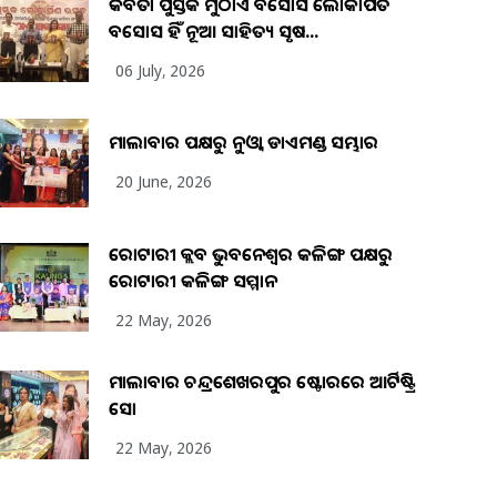
କବିତା ପୁସ୍ତକ ମୁଠାଏ ଅବସୋସ ଲୋକାର୍ପିତ
ଅବସୋସ ହିଁ ନୂଆ ସାହିତ୍ୟ ସୃଷ...
06 July, 2026
ମାଲାବାର ପକ୍ଷରୁ ନୁଓ୍ବା ଡାଏମଣ୍ଡ ସମ୍ଭାର
20 June, 2026
ରୋଟାରୀ କ୍ଲବ ଭୁବନେଶ୍ୱର କଳିଙ୍ଗ ପକ୍ଷରୁ
ରୋଟାରୀ କଳିଙ୍ଗ ସମ୍ମାନ
22 May, 2026
ମାଲାବାର ଚନ୍ଦ୍ରଶେଖରପୁର ଷ୍ଟୋରରେ ଆର୍ଟିଷ୍ଟ୍ରି
ସୋ
22 May, 2026