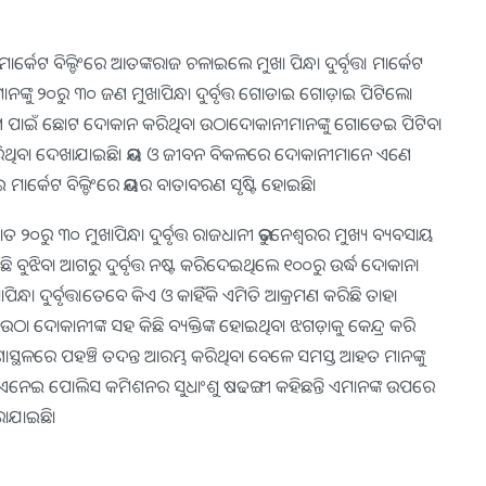
ର୍କେଟ ବିଲ୍ଡିଂରେ ଆତଙ୍କରାଜ ଚଳାଇଲେ ମୁଖା ପିନ୍ଧା ଦୁର୍ବୃତ୍ତ। ମାର୍କେଟ
୍କୁ ୨୦ରୁ ୩୦ ଜଣ ମୁଖାପିନ୍ଧା ଦୁର୍ବୃତ୍ତ ଗୋଡାଇ ଗୋଡ଼ାଇ ପିଟିଲେ।
ତିପୋଷଣ ପାଇଁ ଛୋଟ ଦୋକାନ କରିଥିବା ଉଠାଦୋକାନୀମାନଙ୍କୁ ଗୋଡେଇ ପିଟିବା
ନଷ୍ଟ କରିଥିବା ଦେଖାଯାଇଛି। ଭୟ ଓ ଜୀବନ ବିକଳରେ ଦୋକାନୀମାନେ ଏଣେ
ାର୍କେଟ ବିଲ୍ଡିଂରେ ଭୟର ବାତାବରଣ ସୃଷ୍ଟି ହୋଇଛି।
୨୦ରୁ ୩୦ ମୁଖାପିନ୍ଧା ଦୁର୍ବୃତ୍ତ ରାଜଧାନୀ ଭୁବନେଶ୍ୱରର ମୁଖ୍ୟ ବ୍ୟବସାୟ
ି ବୁଝିବା ଆଗରୁ ଦୁର୍ବୃତ୍ତ ନଷ୍ଟ କରିଦେଇଥିଲେ ୧୦୦ରୁ ଉର୍ଦ୍ଧ ଦୋକାନ।
 ଦୁର୍ବୃତ୍ତ।ତେବେ କିଏ ଓ କାହିଁକି ଏମିତି ଆକ୍ରମଣ କରିଛି ତାହା
ି ଉଠା ଦୋକାନୀଙ୍କ ସହ କିଛି ବ୍ୟକ୍ତିଙ୍କ ହୋଇଥିବା ଝଗଡ଼ାକୁ କେନ୍ଦ୍ର କରି
ସ୍ଥଳରେ ପହଞ୍ଚି ତଦନ୍ତ ଆରମ୍ଭ କରିଥିବା ବେଳେ ସମସ୍ତ ଆହତ ମାନଙ୍କୁ
ଛି। ଏନେଇ ପୋଲିସ କମିଶନର ସୁଧାଂଶୁ ଷଢଙ୍ଗୀ କହିଛନ୍ତି ଏମାନଙ୍କ ଉପରେ
ରାଯାଇଛି।