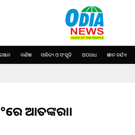
ଞ୍ଜନ
ବାଣିଜ୍ୟ
ସାହିତ୍ୟ ଓ ସଂସ୍କୃତି
ଅପରାଧ
ଜୀବନ ଚର୍ଯ୍ୟା
ି°ରେ ଆତଙ୍କରାଜ।