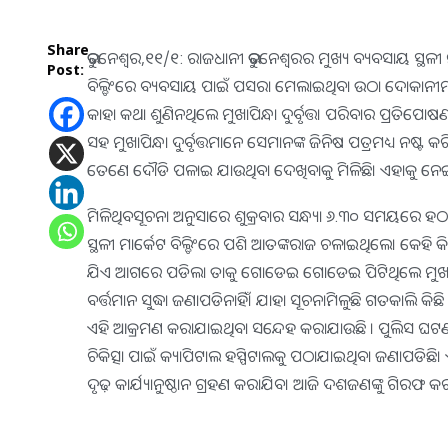
Share
ଭୁବନେଶ୍ବର,୧୧/୧: ରାଜଧାନୀ ଭୁବନେଶ୍ୱରର ମୁଖ୍ୟ ବ୍ୟବସାୟ ସ୍ଥଳୀ ମା
Post:
ବିଲ୍ଡିଂରେ ବ୍ୟବସାୟ ପାଇଁ ପସରା ମେଲାଇଥିବା ଉଠା ଦୋକାନୀମାନଙ
କାହା କଥା ଶୁଣିନଥିଲେ ମୁଖାପିନ୍ଧା ଦୁର୍ବୃତ୍ତ। ପରିବାର ପ୍ର
ସହ ମୁଖାପିନ୍ଧା ଦୁର୍ବୃତ୍ତମାନେ ସେମାନଙ୍କ ଜିନିଷ ପତ୍ରମଧ୍ୟ 
ତେଣେ ଦୌଡି ପଳାଇ ଯାଉଥିବା ଦେଖିବାକୁ ମିଳିଛି। ଏହାକୁ ନେଇ ମ
ମିଳିଥିବସୂଚନା ଅନୁସାରେ ଶୁକ୍ରବାର ସନ୍ଧ୍ୟା ୬.୩୦ ସମୟରେ ହଠାତ 
ସ୍ଥଳୀ ମାର୍କେଟ ବିଲ୍ଡିଂରେ ପଶି ଆତଙ୍କରାଜ ଚଳାଇଥିଲେ। କେହି କିଛ
ଯିଏ ଆଗରେ ପଡିଲା ତାକୁ ଗୋଡେଇ ଗୋଡେଇ ପିଟିଥିଲେ ମୁଖାପିନ୍ଧା
ବର୍ତ୍ତମାନ ସୁଦ୍ଧା ଜଣାପଡିନାହିଁ। ଯାହା ସୂଚନାମିଳୁଛି ଗତକାଲି କିଛ
ଏହି ଆକ୍ରମଣ କରାଯାଇଥିବା ସନ୍ଦେହ କରାଯାଉଛି । ପୁଲିସ ଘଟଣା
ଚିକିତ୍ସା ପାଇଁ କ୍ୟାପିଟାଲ ହସ୍ପିଟାଲକୁ ପଠାଯାଇଥିବା ଜଣାପଡି
ଦୃଢ଼ କାର୍ଯ୍ୟାନୁଷ୍ଠାନ ଗ୍ରହଣ କରାଯିବ। ଆଜି ଦଶଜଣଙ୍କୁ ଗିରଫ କ