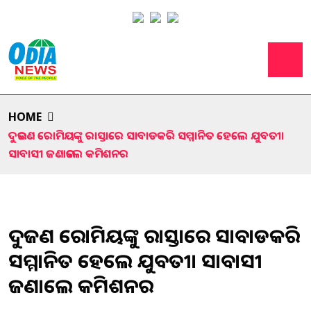
HOME
ଦୁଇଜଣ ରୋମିୟଙ୍କୁ ରାସ୍ତାରେ ସାବାଡକରି ସମ୍ମାନିତ ହେଲେ ଯୁବତୀ।
ସାବାସୀ ଜଣାଇଲେ କମିଶନର
ଦୁଇଜଣ ରୋମିୟଙ୍କୁ ରାସ୍ତାରେ ସାବାଡକରି
ସମ୍ମାନିତ ହେଲେ ଯୁବତୀ। ସାବାସୀ
ଜଣାଇଲେ କମିଶନର