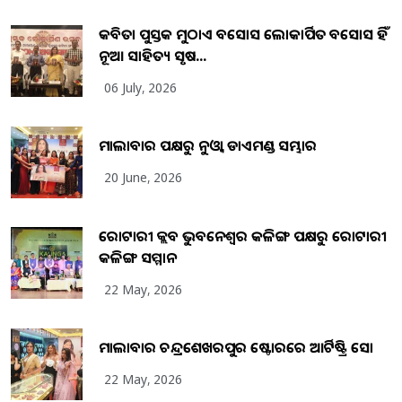
କବିତା ପୁସ୍ତକ ମୁଠାଏ ଅବସୋସ ଲୋକାର୍ପିତ ଅବସୋସ ହିଁ
ନୂଆ ସାହିତ୍ୟ ସୃଷ...
06 July, 2026
ମାଲାବାର ପକ୍ଷରୁ ନୁଓ୍ବା ଡାଏମଣ୍ଡ ସମ୍ଭାର
20 June, 2026
ରୋଟାରୀ କ୍ଲବ ଭୁବନେଶ୍ୱର କଳିଙ୍ଗ ପକ୍ଷରୁ ରୋଟାରୀ
କଳିଙ୍ଗ ସମ୍ମାନ
22 May, 2026
ମାଲାବାର ଚନ୍ଦ୍ରଶେଖରପୁର ଷ୍ଟୋରରେ ଆର୍ଟିଷ୍ଟ୍ରି ସୋ
22 May, 2026