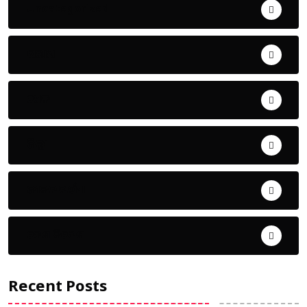
Uncategorized
ଅପରାଧ
ଖେଳ
ଜିଲ୍ଲା
ଜୀବନ ଚର୍ଯ୍ୟା
ଦେଶ ବିଦେଶ
Recent Posts