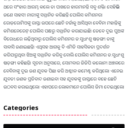
ଥରେ ସ°ହାର ଆରମ୍ଭ କଲେ ତା ପାଖରେ ହାରମାନନ୍ତି ସବୁ ଶକ୍ତି। ସେହିଭଳି
ଜଣେ ସାହସୀ ନାରୀଙ୍କୁ ସମ୍ମାନିତ କରିଛନ୍ତି ପୋଲିସ କମିଶନର।
ରୋଡ଼ରୋମିଓଙ୍କୁ ରାସ୍ତା ଉପରେ ଛେଚି ଚର୍ଚ୍ଚାକୁ ଆସିଥିବା ବେବିନା ମହାନ୍ତିଙ୍କୁ
କମିଶନେରେଟ୍‌ ପୋଲିସ ପକ୍ଷରୁ ସମ୍ମାନିତ କରାଯାଇଛି। ତେବେ ଦୁଇ ପୁଅଙ୍କ
ବିରୋଧରେ ଲଢ଼ିଥିବାରୁ ପୋଲିସ କମିଶନର ଡ.ସୁଧାଂଶୁ ଷଡ଼ଙ୍ଗୀ ତାଙ୍କୁ
ସାବାସି ଜଣାଇଛନ୍ତି। ଏଥିସହ ଆଗକୁ ବି ଏମିତି ସାହସିକତା ପ୍ରଦର୍ଶନ
କରିପାରୁଥିବା ଝିଅଙ୍କୁ ସମ୍ମାନିତ କରିବୁ ବୋଲି ପୋଲିସ କମିଶନର ଡ.ସୁଧାଂଶୁ
ଷଡ଼ଙ୍ଗୀ କହିଛନ୍ତି। ସୂଚନା ଅନୁସାରେ, ସୋମବାର ଜିଜିପି କଲୋନୀ ଅଞ୍ଚଳରେ
ବେବିନାଙ୍କୁ ଦୁଇ ଜଣ ଯୁବକ ପିଛା କରି ଅଶ୍ଳୀଳ କମେଣ୍ଟ କରିଥିଲେ। ଏନେଇ
ଯୁବତୀ ଜଣକ ପ୍ରତିବାଦ ଜଣାଇବା ସହ ଯୁବକଙ୍କୁ ରାସ୍ତାରେ ବହେ ଛେଚି
ଉଠବସ କରାଇଥିଲେ। ଏହାପରେ ଲୋକମାନେ ପୋଲିସ ଜିମା ଦେଇଥିଲେ।
Categories