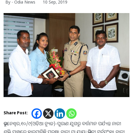
By - Odia News
10 Sep, 2019
Share Post:
ଭୁବନେଶ୍ୱର,୧୦/୯(ଓଡ଼ିଆ ନ୍ୟୁଜ)-ପୁରାଣ ଯୁଗରୁ ବର୍ତ୍ତମାନ ପର୍ଯ୍ୟନ୍ତ ନାରୀ
ଶକ୍ତି ପାଖରେ ହାରମାନିଛି ପୁରୁଷ। ନାରୀ ମା,ଯାୟା,ଭଗିନୀ,ସର୍ବସ°ହା। ନାରୀ