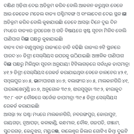
ଦକ୍ଷିଣ ଓଡ଼ିଶା ଦେଇ ଅତିକ୍ରମ କରିବ ବୋଲି ଆକଳନ କରୁଥିବା ବେଳେ
ଆଉ କେତେକ ମଡେଲ ବାତ୍ୟା ପଶ୍ଚିମବଙ୍ଗ ଓ ବାଂଲାଦେଶ ଦେଇ ସ୍ଥଳ ଭାଗ
ଅତିକ୍ରମ କରିବ ବୋଲି କୁହାଯାଉଛି। ତେବେ ଆସନ୍ତା ଦିନେ ଦୁଇ ଦିନ
ମଧ୍ୟରେ ବାତ୍ୟାର ରୂପରେଖ ଓ ଗତି ବିଷୟରେ ସ୍ପଷ୍ଟ ସୂଚନା ମିଳିବ ବୋଲି
ପାଣିପାଗ ବିଭାଗ ପକ୍ଷରୁ କୁହାଯାଇଛି।
ବାତ୍ୟା ଦାନ ବାନ୍ଧୁଥିବାରୁ ରାଜ୍ୟରେ ତାତି ବଢିଛି। ରାଜ୍ୟର ୭ଟି ସ୍ଥାନରେ
ପାରଦ ୪୦ ଡିଗ୍ରୀ ସେଲ୍‌ସିୟସ ଉପରକୁ ଉଠିଯାଇଛି। ଆଞ୍ଚଳିକ ପାଣିପାଗ
ବିଭାଗ ପକ୍ଷରୁ ମିଳିଥିବା ସୂଚନା ଅନୁଯାୟୀ ଟିଟିଲାଗଡ଼ରେ ସର୍ବାଧିକ ତାପମାତ୍ରା
୪୧.୨ ଡିଗ୍ରୀ ସେଲ୍‌ସିୟସ ରେକର୍ଡ କରାଯାଇଥିବା ବେଳେ ତାଳଚେର ୪୨.୧,
ସମ୍ବଲପୁର ୪୦.୫, ଭବାନୀପାଟଣା ୪୦.୭, ବଲାଙ୍ଗୀର ୪୦.୫, ମାଲକାନଗିରି ୪୧,
ପାରଳାଖେମୁଣ୍ଡି ୪୦.୭, ଅନୁଗୋଳ ୩୯.୭, ଝାରସୁଗୁଡା ୩୯.୨, ହୀରାକୁଦ
୩୯.୮ ଏବଂ ବୌଦ୍ଧରେ ସର୍ବୋଚ୍ଚ ତାପମାତ୍ରା ୩୯.୫ ଡିଗ୍ରୀ ସେଲ୍‌ସିୟସ
ରେକର୍ଡ କରାଯାଇଛି।
ଆସନ୍ତା ୨୪ ଘଣ୍ଟା ମଧ୍ୟରେ ମାଲକାନଗିରି, ନବରଙ୍ଗପୁର, କୋରାପୁଟ,
ରାୟଗଡ଼ା, ନୂଆପଡ଼ା, କଳାହାଣ୍ଡି, କନ୍ଧମାଳ, ବୌଦ୍ଧ, ଗଜପତି, ଗଞ୍ଜାମ,
ସୁନ୍ଦରଗଡ଼, କେନ୍ଦୁଝର, ମୟୂରଭଞ୍ଜ, ବାଲେଶ୍ୱର ଜିଲାର ଗୋଟିଏ କିମ୍ବା ଦୁଇଟି