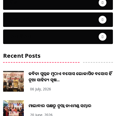
ଜିଲ୍ଲା
ଜୀବନ ଚର୍ଯ୍ୟା
ଦେଶ ବିଦେଶ
Recent Posts
କବିତା ପୁସ୍ତକ ମୁଠାଏ ଅବସୋସ ଲୋକାର୍ପିତ ଅବସୋସ ହିଁ
ନୂଆ ସାହିତ୍ୟ ସୃଷ...
06 July, 2026
ମାଲାବାର ପକ୍ଷରୁ ନୁଓ୍ବା ଡାଏମଣ୍ଡ ସମ୍ଭାର
20 June, 2026