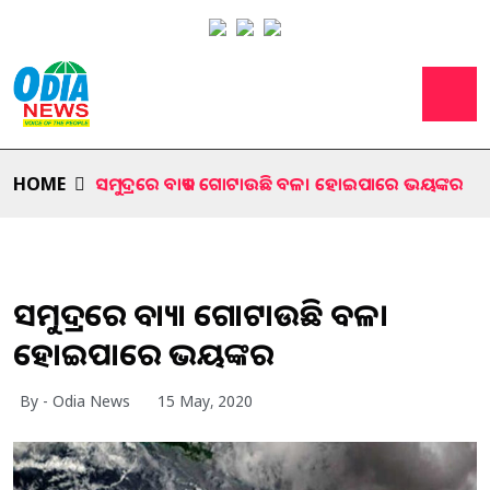
HOME
ସମୁଦ୍ରରେ ବାତ୍ୟା ଗୋଟାଉଛି ବଳ। ହୋଇପାରେ ଭୟଙ୍କର
ସମୁଦ୍ରରେ ବାତ୍ୟା ଗୋଟାଉଛି ବଳ।
ହୋଇପାରେ ଭୟଙ୍କର
By - Odia News
15 May, 2020