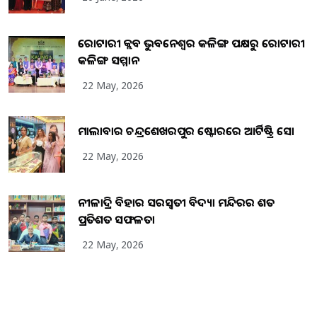
ରୋଟାରୀ କ୍ଲବ ଭୁବନେଶ୍ୱର କଳିଙ୍ଗ ପକ୍ଷରୁ ରୋଟାରୀ
କଳିଙ୍ଗ ସମ୍ମାନ
22 May, 2026
ମାଲାବାର ଚନ୍ଦ୍ରଶେଖରପୁର ଷ୍ଟୋରରେ ଆର୍ଟିଷ୍ଟ୍ରି ସୋ
22 May, 2026
ନୀଳାଦ୍ରି ବିହାର ସରସ୍ୱତୀ ବିଦ୍ୟା ମନ୍ଦିରର ଶତ
ପ୍ରତିଶତ ସଫଳତା
22 May, 2026