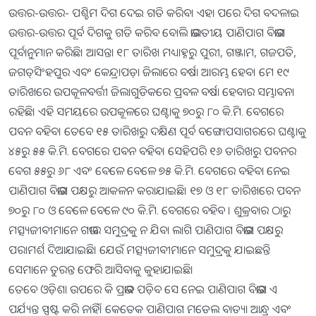
ଉତ୍ତର-ଉତ୍ତର- ପଶ୍ଚିମ ଦିଗ ଦେଇ ଗତି କରିବ। ଏହା ପରେ ଦିଗ ବଦଳାଇ
ଉତ୍ତର-ଉତ୍ତର ପୂର୍ବ ଦିଗକୁ ଗତି କରିବ ବୋଲି ଭାରତୀୟ ପାଣିପାଗ ବିଭାଗ
ପୂର୍ବାନୁମାନ କରିଛି। ଆସନ୍ତା ୧୮ ତାରିଖ ମଧ୍ୟାହ୍ନରୁ ପୁରୀ, ଗଞ୍ଜାମ, ଗଜପତି,
ଜଗତ୍‌ସିଂହପୁର ଏବଂ କେନ୍ଦ୍ରାପଡ଼ା ଜିଲାରେ ବର୍ଷା ଆରମ୍ଭ ହେବ। ମେ ୧୯
ତାରିଖରେ ଉପକୂଳବର୍ତ୍ତୀ ଜିଲାଗୁଡିକରେ ପ୍ରବଳ ବର୍ଷା ହେବାର ସମ୍ଭାବନା
ରହିଛି। ଏହି ସମୟରେ ଉପକୂଳରେ ଘଣ୍ଟାକୁ ୭୦ରୁ ୮୦ କି.ମି. ବେଗରେ
ପବନ ବହିବ। ତେବେ ୧୫ ତାରିଖରୁ ଦକ୍ଷିଣ ପୂର୍ବ ବଙ୍ଗୋପସାଗରରେ ଘଣ୍ଟାକୁ
୪୫ରୁ ୫୫ କି.ମି. ବେଗରେ ପବନ ବହିବ। ସେହିପରି ୧୬ ତାରିଖରୁ ପବନର
ବେଗ ୫୫ରୁ ୬୮ ଏବଂ ବେଳେ ବେଳେ ୭୫ କି.ମି. ବେଗରେ ବହିବା ନେଇ
ପାଣିପାଗ ବିଭାଗ ପକ୍ଷରୁ ଆକଳନ କରାଯାଇଛି। ୧୭ ଓ ୧୮ ତାରିଖରେ ପବନ
୭୦ରୁ ୮୦ ଓ ବେଳେ ବେଳେ ୯୦ କି.ମି. ବେଗରେ ବହିବ । ଶୁକ୍ରବାର ଠାରୁ
ମତ୍ସ୍ୟଜୀବୀମାନେ ଗଭୀର ସମୁଦ୍ରକୁ ନ ଯିବା ଲାଗି ପାଣିପାଗ ବିଭାଗ ପକ୍ଷରୁ
ପରାମର୍ଶ ଦିଆଯାଇଛି। ଯେଉଁ ମତ୍ସ୍ୟଜୀବୀମାନେ ସମୁଦ୍ରକୁ ଯାଇଛନ୍ତି
ସେମାନେ ତୁରନ୍ତ ଫେରି ଆସିବାକୁ କୁହାଯାଇଛି।
ତେବେ ଓଡ଼ିଶା ଉପରେ କି ପ୍ରଭାବ ପଡ଼ିବ ସେ ନେଇ ପାଣିପାଗ ବିଭାଗ ଏ
ପର୍ଯ୍ୟନ୍ତ ସ୍ପଷ୍ଟ କରି ନାହିଁ। କେତେକ ପାଣିପାଗ ମଡେଲ ବାତ୍ୟା ଆନ୍ଧ୍ର ଏବଂ