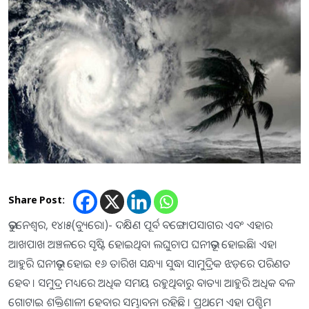
Share Post:
ଭୁବନେଶ୍ୱର, ୧୪ା୫(ବ୍ୟୁରୋ)- ଦକ୍ଷିଣ ପୂର୍ବ ବଙ୍ଗୋପସାଗର ଏବଂ ଏହାର
ଆଖପାଖ ଅଞ୍ଚଳରେ ସୃଷ୍ଟି ହୋଇଥିବା ଲଘୁଚାପ ଘନୀଭୂତ ହୋଇଛି। ଏହା
ଆହୁରି ଘନୀଭୂତ ହୋଇ ୧୬ ତାରିଖ ସନ୍ଧ୍ୟା ସୁଦ୍ଧା ସାମୁଦ୍ରିକ ଝଡ଼ରେ ପରିଣତ
ହେବ । ସମୁଦ୍ର ମଧ୍ୟରେ ଅଧିକ ସମୟ ରହୁଥିବାରୁ ବାତ୍ୟା ଆହୁରି ଅଧିକ ବଳ
ଗୋଟାଇ ଶକ୍ତିଶାଳୀ ହେବାର ସମ୍ଭାବନା ରହିଛି । ପ୍ରଥମେ ଏହା ପଶ୍ଚିମ