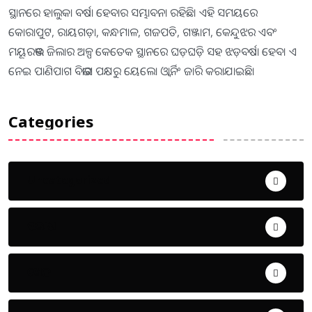
ସ୍ଥାନରେ ହାଲୁକା ବର୍ଷା ହେବାର ସମ୍ଭାବନା ରହିଛି। ଏହି ସମୟରେ
କୋରାପୁଟ, ରାୟଗଡ଼ା, କନ୍ଧମାଳ, ଗଜପତି, ଗଞ୍ଜାମ, କେନ୍ଦୁଝର ଏବଂ
ମୟୂରଭଞ୍ଜ ଜିଲାର ଅଳ୍ପ କେତେକ ସ୍ଥାନରେ ଘଡ଼ଘଡ଼ି ସହ ଝଡ଼ବର୍ଷା ହେବ। ଏ
ନେଇ ପାଣିପାଗ ବିଭାଗ ପକ୍ଷରୁ ୟେଲୋ ଓ୍ବାର୍ନିଂ ଜାରି କରାଯାଇଛି।
Categories
Uncategorized
ଅପରାଧ
ଖେଳ