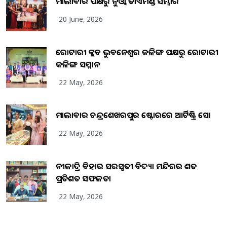
ମାଲାବାର ପକ୍ଷରୁ ନୁଓ୍ବା ଡାଏମଣ୍ଡ ସମ୍ଭାର
20 June, 2026
ରୋଟାରୀ କ୍ଲବ ଭୁବନେଶ୍ୱର କଳିଙ୍ଗ ପକ୍ଷରୁ ରୋଟାରୀ
କଳିଙ୍ଗ ସମ୍ମାନ
22 May, 2026
ମାଲାବାର ଚନ୍ଦ୍ରଶେଖରପୁର ଷ୍ଟୋରରେ ଆର୍ଟିଷ୍ଟ୍ରି ସୋ
22 May, 2026
ନୀଳାଦ୍ରି ବିହାର ସରସ୍ୱତୀ ବିଦ୍ୟା ମନ୍ଦିରର ଶତ
ପ୍ରତିଶତ ସଫଳତା
22 May, 2026