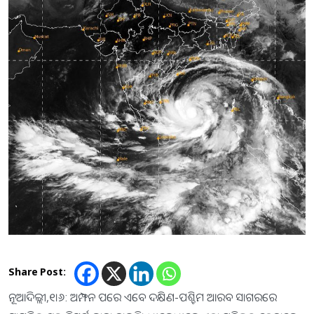
Share Post:
ନୂଆଦିଲ୍ଲୀ,୧।୬: ଅମ୍ଫନ ପରେ ଏବେ ଦକ୍ଷିଣ-ପଶ୍ଚିମ ଆରବ ସାଗରରେ