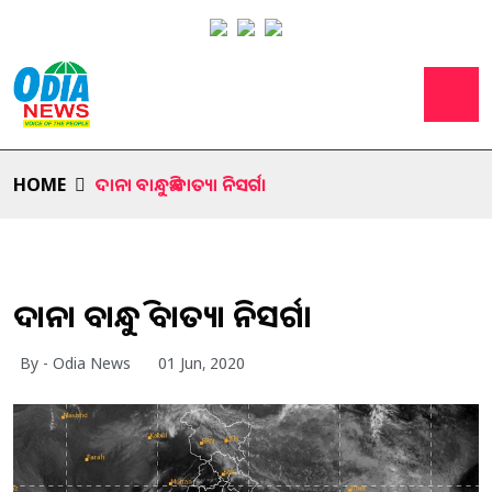
HOME
ଦାନା ବାନ୍ଧୁଛି ବାତ୍ୟା ନିସର୍ଗ।
ଦାନା ବାନ୍ଧୁଛି ବାତ୍ୟା ନିସର୍ଗ।
By - Odia News
01 Jun, 2020