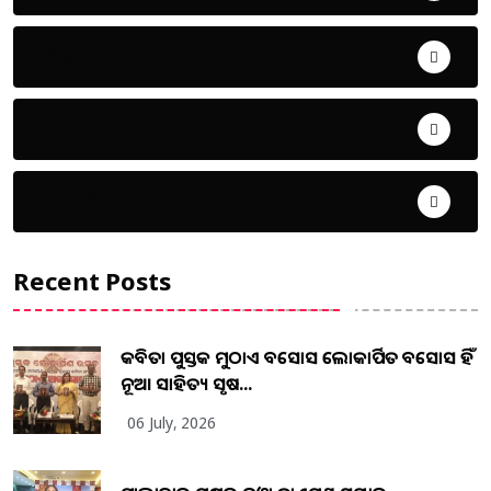
ଜିଲ୍ଲା
ଜୀବନ ଚର୍ଯ୍ୟା
ଦେଶ ବିଦେଶ
Recent Posts
କବିତା ପୁସ୍ତକ ମୁଠାଏ ଅବସୋସ ଲୋକାର୍ପିତ ଅବସୋସ ହିଁ
ନୂଆ ସାହିତ୍ୟ ସୃଷ...
06 July, 2026