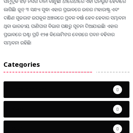
ସାମୁଦ୍ରିକ ଝଡ଼ ନିସର୍ଗ ଦାନା ବାନ୍ଧୁଛି। ଧୀରେଧୀରେ ଏହା ଘନିଭୂତ ହେବାରେ
ଲାଗିଛି। ଜୁନ୍‌ ୩ ସନ୍ଧ୍ୟା ସୁଦ୍ଧା ଏହାର ପ୍ରଭାବରେ ଉତ୍ତର ମହାରାଷ୍ଟ୍ର ଏବଂ
ଦକ୍ଷିଣ ଗୁଜରାଟ ଉପକୂଳ ଅଞ୍ଚଳରେ ପ୍ରବଳ ବର୍ଷା ହେବ ହେବାର ସମ୍ଭାବନା
ଥିବା ଭାରତୀୟ ପାଣିପାଗ ବିଭାଗ ପକ୍ଷରୁ ସୂଚନା ଦିଆଯାଇଛି। ଏହାର
ପ୍ରଭାବରେ ଘଣ୍ଟା ପ୍ରତି ୧୨୫ କିଲୋମିଟର ବେଗରେ ପବନ ବହିବାର
ସମ୍ଭାବନା ରହିଛି।
Categories
Uncategorized
ଅପରାଧ
ଖେଳ