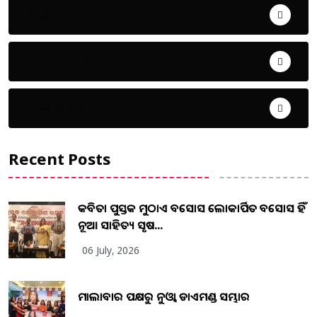
ଜିଲ୍ଲା
ଜୀବନ ଚର୍ଯ୍ୟା
ଦେଶ ବିଦେଶ
Recent Posts
କବିତା ପୁସ୍ତକ ମୁଠାଏ ଅବସୋସ ଲୋକାର୍ପିତ ଅବସୋସ ହିଁ
ନୂଆ ସାହିତ୍ୟ ସୃଷ...
06 July, 2026
ମାଲାବାର ପକ୍ଷରୁ ନୁଓ୍ବା ଡାଏମଣ୍ଡ ସମ୍ଭାର