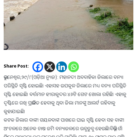
Share Post:
ଭୁବନେଶ୍ୱର,୨୯/୮(ଓଡ଼ିଆ ନ୍ୟୁଜ): ମହାନଦୀ ଅବବାହିକା ଜିଲାରେ ବନ୍ୟା
ପରିସ୍ଥିତି ସୃଷ୍ଟି ହୋଇଛି। ଏହାସହ ଉପକୂଳ ଜିଲାରେ ମଧ୍ୟ ବନ୍ୟା ପରିସ୍ଥିତି
ସୃଷ୍ଟି ହୋଇଛି। ବର୍ତ୍ତମାନ ହୀରାକୁଦର ୪୬ଟି ଗେଟ ଖୋଲା ରହିଛି। ଏହାକୁ
ଦୃଷ୍ଟିରେ ରଖି ପ୍ରଭାବିତ ହେବାକୁ ଥିବା ଜିଲା ମାନଙ୍କୁ ଆଲର୍ଟ ରହିବାକୁ
କୁହାଯାଇଛି।
କଟକ ଜିଲାର ବାଙ୍କୀ ଗୟଳବାଙ୍କ ପାଖରେ ଘାଇ ସୃଷ୍ଟି ହେବା ସହ ବାଙ୍କୀ
ଅଂଚଳରେ ଅନେକ ଚାଷ ଜମି ବନ୍ୟାଜଳରେ ଉବୁଡ଼ୁବୁ ହେଉଛି।ବିଭିନ୍ନ ଗାଁ