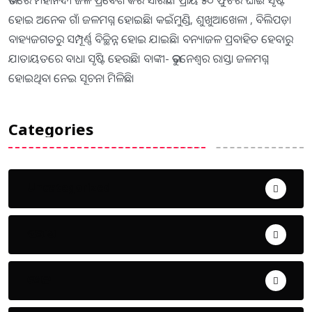
ଭିତରେ ମହାନଦୀ ଜଳ ପ୍ରବେଶ କରି ସାରିଛି। ପ୍ରାୟ ୫୦ ଫୁଟର ଘାଇ ସୃଷ୍ଟି
ହୋଇ ଅନେକ ଗାଁ ଜଳମଗ୍ନ ହୋଇଛି। କଇଁମୁଣ୍ଡି, ଶୁଖୁଆଖେଳା , ବିଲିପଡ଼ା
ବାହ୍ୟଜଗତରୁ ସମ୍ପୂର୍ଣ୍ଣ ବିଚ୍ଛିନ୍ନ ହୋଇ ଯାଇଛି। ବନ୍ୟାଜଳ ପ୍ରବାହିତ ହେବାରୁ
ଯାତାୟତରେ ବାଧା ସୃଷ୍ଟି ହେଉଛି। ବାଙ୍କୀ- ଭୁବନେଶ୍ୱର ରାସ୍ତା ଜଳମଗ୍ନ
ହୋଇଥିବା ନେଇ ସୂଚନା ମିଳିଛି।
Categories
Uncategorized
ଅପରାଧ
ଖେଳ