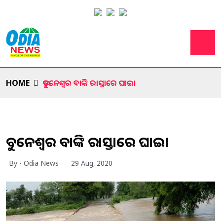
HOME
ଭୁବନେଶ୍ୱର ବାଙ୍କି ରାସ୍ତାରେ ଘାଇ।
ଭୁବନେଶ୍ୱର ବାଙ୍କି ରାସ୍ତାରେ ଘାଇ।
By - Odia News
29 Aug, 2020