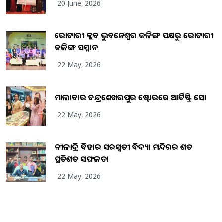
20 June, 2026
ରୋଟାରୀ କ୍ଲବ ଭୁବନେଶ୍ୱର କଳିଙ୍ଗ ପକ୍ଷରୁ ରୋଟାରୀ
କଳିଙ୍ଗ ସମ୍ମାନ
22 May, 2026
ମାଲାବାର ଚନ୍ଦ୍ରଶେଖରପୁର ଷ୍ଟୋରରେ ଆର୍ଟିଷ୍ଟ୍ରି ସୋ
22 May, 2026
ନୀଳାଦ୍ରି ବିହାର ସରସ୍ୱତୀ ବିଦ୍ୟା ମନ୍ଦିରର ଶତ
ପ୍ରତିଶତ ସଫଳତା
22 May, 2026