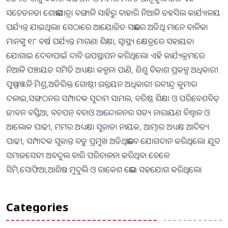
ସଚେତନତା ଶୋଭାଯାତ୍ରା ବଙ୍ଗାଳି ସାହିରୁ ବାହାରି ନିଆଳି ତହସିଲ କାର୍ଯ୍ୟାଳୟ
ପର୍ଯ୍ୟନ୍ତ ଯାଇଥିଲା। ସେଠାରେ ଆୟୋଜିତ ସଭାରେ ଅତିଥି ମାନେ ବାଳିକା
ମାନଙ୍କୁ ୧୮ ବର୍ଷ ପର୍ଯ୍ୟନ୍ତ ମାଗଣା ଶିକ୍ଷା, ସ୍ବାସ୍ଥ୍ୟ କ୍ଷେତ୍ରରେ ସହାୟତା
ଯୋଗାଇ ଦେବାପାଇଁ ଦାବି ଉପସ୍ଥାପନ କରିଥିଲେ। ଏହି କାର୍ଯ୍ୟକ୍ରମରେ
ନିଆଳି ପଞ୍ଚାୟତ ସମିତି ଅଧ୍ୟକ୍ଷା କଳ୍ପନା ପାଣି, ଶିଶୁ ବିକାଶ ପ୍ରକଳ୍ପ ଅଧିକାରୀ
ପୁଷ୍ପାଞ୍ଜଳି ମିଶ୍ର,ଅତିରିକ୍ତ ଗୋଷ୍ଠୀ ଉନ୍ନୟନ ଅଧିକାରୀ ରବୀନ୍ଦ୍ର କୁମାର
ଦଳାଇ,ସଙ୍ଗଠନର ସମ୍ପାଦକ ସୁଦାମ ସାମଲ, ବରିଷ୍ଠ ଶିକ୍ଷା ଓ ପରିବେଶବିତ୍
ଜୀବନ ବସ୍ତିଆ, ବଚପନ୍ ବଚାଓ ଆନ୍ଦୋଳନର ସତ୍ୟ ନାରାୟଣ ବିଶ୍ବାଳ ଓ
ଆଲୋକ ପାଢୀ, ମମର ଅଧ୍ୟକ୍ଷା ସୁଜାତା ନାୟକ, ଆତ୍ମାର ଅଧ୍ୟକ୍ଷ ଆଦିତ୍ୟ
ପାଢୀ, ସମ୍ପାଦକ ସୁକାନ୍ତ ବଡୁ ପ୍ରମୁଖ ଅତିଥିଭାବେ ଯୋଗଦାନ କରିଥିଲେ। ଯୁବ
ସମାଜସେବୀ ଅବଦୁଲ ବାରି ପରିଚାଳନା କରିଥିବା ବେଳେ
ସିମି,ସୋଫିଆ,ଆଶିଷ ମୁଦୁଲି ଓ ରାକେଶ ଭୋଇ ସହଯୋଗ କରିଥିଲେ।
Categories