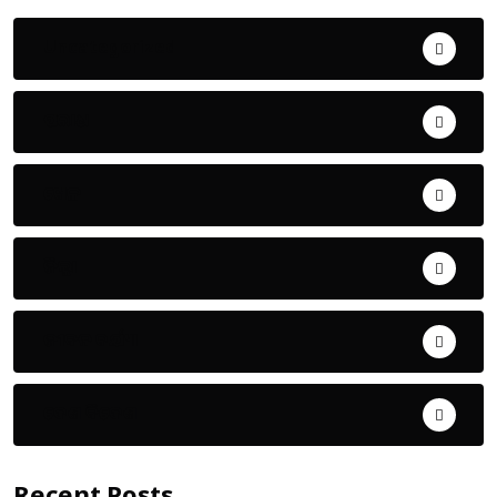
Uncategorized
ଅପରାଧ
ଖେଳ
ଜିଲ୍ଲା
ଜୀବନ ଚର୍ଯ୍ୟା
ଦେଶ ବିଦେଶ
Recent Posts