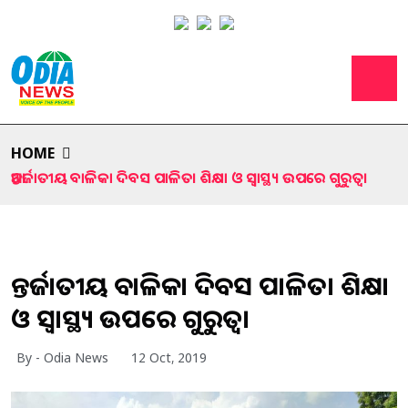
HOME
ଆନ୍ତର୍ଜାତୀୟ ବାଳିକା ଦିବସ ପାଳିତ। ଶିକ୍ଷା ଓ ସ୍ବାସ୍ଥ୍ୟ ଉପରେ ଗୁରୁତ୍ୱ।
ଆନ୍ତର୍ଜାତୀୟ ବାଳିକା ଦିବସ ପାଳିତ। ଶିକ୍ଷା
ଓ ସ୍ବାସ୍ଥ୍ୟ ଉପରେ ଗୁରୁତ୍ୱ।
By - Odia News
12 Oct, 2019