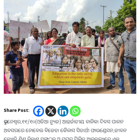
Share Post:
ଭୁବନେଶ୍ବର,୧୧/୧୦(ଓଡିଆ ନ୍ୟୁଜ) ଆନ୍ତର୍ଜାତୀୟ ବାଳିକା ଦିବସ ପାଳନ
ଅବସରରେ ନୋବେଲ ବିଜେତା କୈଳାସ ସିତାର୍ଥୀ ଫାଉଣ୍ଡେସନ,ଜୀବନ
ଜ୍ୟୋତି ଶିଶୁ ବିକାଶ ସଙ୍ଗଠନ ଓ ମମର ମିଳିତ ଆନୂକୁଲ୍ୟରେ ଏକ