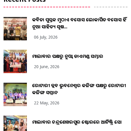
କବିତା ପୁସ୍ତକ ମୁଠାଏ ଅବସୋସ ଲୋକାର୍ପିତ ଅବସୋସ ହିଁ
ନୂଆ ସାହିତ୍ୟ ସୃଷ...
06 July, 2026
ମାଲାବାର ପକ୍ଷରୁ ନୁଓ୍ବା ଡାଏମଣ୍ଡ ସମ୍ଭାର
20 June, 2026
ରୋଟାରୀ କ୍ଲବ ଭୁବନେଶ୍ୱର କଳିଙ୍ଗ ପକ୍ଷରୁ ରୋଟାରୀ
କଳିଙ୍ଗ ସମ୍ମାନ
22 May, 2026
ମାଲାବାର ଚନ୍ଦ୍ରଶେଖରପୁର ଷ୍ଟୋରରେ ଆର୍ଟିଷ୍ଟ୍ରି ସୋ