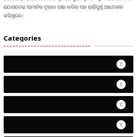
ଯୋଗଦେଇ ସାମାଜିକ ଦୂରତା ରକ୍ଷା କରିବା ସହ ଶାନ୍ତିପୁର୍ଣ୍ଣ ଆନ୍ଦୋଳନ
କରିଥିଲେ ।
Categories
Uncategorized
ଅପରାଧ
ଖେଳ
ଜିଲ୍ଲା