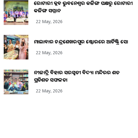
ରୋଟାରୀ କ୍ଲବ ଭୁବନେଶ୍ୱର କଳିଙ୍ଗ ପକ୍ଷରୁ ରୋଟାରୀ
କଳିଙ୍ଗ ସମ୍ମାନ
22 May, 2026
ମାଲାବାର ଚନ୍ଦ୍ରଶେଖରପୁର ଷ୍ଟୋରରେ ଆର୍ଟିଷ୍ଟ୍ରି ସୋ
22 May, 2026
ନୀଳାଦ୍ରି ବିହାର ସରସ୍ୱତୀ ବିଦ୍ୟା ମନ୍ଦିରର ଶତ
ପ୍ରତିଶତ ସଫଳତା
22 May, 2026
Copyright
2026
BrandingKaro.com
. All Rights Reserved.