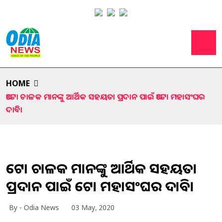
HOME
ଅଟୋ ଚାଳକ ମାନଙ୍କୁ ଆର୍ଥିକ ସହୟତା ପ୍ରଦାନ ପାଇଁ ଅଟୋ ମହାସଂଘର
ଦାବି।
ଅଟୋ ଚାଳକ ମାନଙ୍କୁ ଆର୍ଥିକ ସହୟତା
ପ୍ରଦାନ ପାଇଁ ଅଟୋ ମହାସଂଘର ଦାବି।
By - Odia News
03 May, 2020