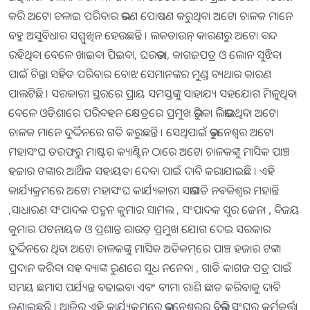
କରି ଅଟୋ ଚଳାଇ ପରିବାର ଭରଣ ପୋଷଣ କରୁଥିବା ଅଟୋ ଚାଳକ ମାନେ
ବହୁ ଅସୁବିଧାର ସମ୍ମୁଖିନ ହେଉଛନ୍ତି । ଲକଡାଉନ୍ କାରଣରୁ ଅଟୋ ବନ୍ଦ
ରହିଥିବା ବେଳେ ଖାଇବା ପିଇବା, ଘରଭଡା, କାଗଜପତ୍ର ଓ ଲୋନ ସୁଝିବା
ପାଇଁ ଚିନ୍ତା ସହିତ ପରିବାର ବୋଝ ସେମାନଙ୍କର ମୁଣ୍ଡ ବ୍ୟଥାର କାରଣ
ପାଲଟିଛି । ସରକାରୀ ସ୍ଥରରେ ପ୍ରାୟ ସମସ୍ତଙ୍କୁ ସାହାଯ୍ୟ ସହଯୋଗ ମିଳୁଥିବା
ବେଳେ ଓଡିଶାରେ ପରିବହନ କ୍ଷେତ୍ରରେ ପ୍ରମୁଖ ଭୁମିକା ଲିଭାଉଥିବା ଅଟୋ
ଚାଳକ ମାନେ ଦୁର୍ଦ୍ଦିନରେ ଗତି କରୁଛନ୍ତି । ସେଥିପାଇଁ ଭୁବନେଶ୍ୱର ଅଟୋ
ମହାସଂଘ ତରଫରୁ ମାଷ୍ଟର କ୍ୟାଣ୍ଟିନ ଠାରେ ଅଟୋ ଚାଳକଙ୍କୁ ମାସିକ ପାଞ୍ଚ
ହଜାର ଟଙ୍କାର ଆର୍ଥିକ ସହାୟତା ଦେବା ପାଇଁ ଦାବି କରାଯାଇଛି । ଏହି
କାର୍ଯ୍ୟକ୍ରମରେ ଅଟୋ ମହାସଂଘ କାର୍ଯ୍ୟକାରୀ ସଭାପତି ନବକିଶ୍ୱର ମହାନ୍ତି
,ସାଧାରଣ ସଂପାଦକ ପଦ୍ମନ କୁମାର ସାମଲ , ସଂପାଦକ ସୁର ଜେନା , ବିଜୟ
କୁମାର ପଟନାୟକ ଓ ପ୍ରଶାନ୍ତ ରାଉତ୍ ପ୍ରମୁଖ ଯୋଗ ଦେଇ ସରକାର
ଦୁର୍ଦ୍ଦିନରେ ଥିବା ଅଟୋ ଚାଳକଙ୍କୁ ମାସିକ ଅତିକମ୍‌ରେ ପାଞ୍ଚ ହଜାର ଟଙ୍କା
ପ୍ରଦାନ କରିବା ସହ ବ୍ୟାଙ୍କ ରୁଣରେ ସୁଧ ନନେବା , ଗାଡି କାଗଜ ପତ୍ର ପାଇଁ
ସମୟ ଛମାସ ପର୍ଯ୍ୟନ୍ତ ବଢାଇବା ଏବଂ ବୀମା ରାଶି ଛାଡ କରିବାକୁ ଦାବି
ଜଣାଇଛନ୍ତି । ଆଜିର ଏହି କାର୍ଯ୍ୟକ୍ରମରେ ଭୁବନେଶ୍ୱରର ବିଭିନ୍ନ ସଂଘର କର୍ମକର୍ତ୍ତା