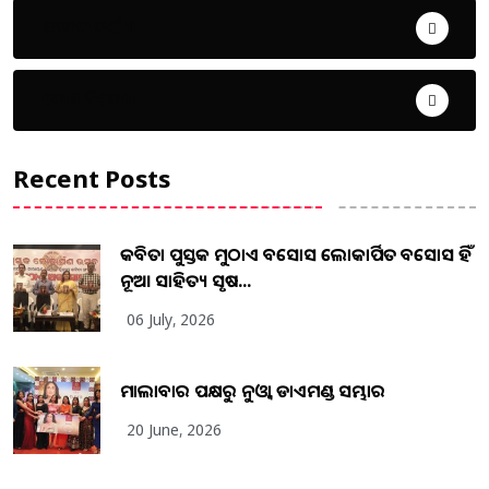
ଜୀବନ ଚର୍ଯ୍ୟା
ଦେଶ ବିଦେଶ
Recent Posts
କବିତା ପୁସ୍ତକ ମୁଠାଏ ଅବସୋସ ଲୋକାର୍ପିତ ଅବସୋସ ହିଁ
ନୂଆ ସାହିତ୍ୟ ସୃଷ...
06 July, 2026
ମାଲାବାର ପକ୍ଷରୁ ନୁଓ୍ବା ଡାଏମଣ୍ଡ ସମ୍ଭାର
20 June, 2026