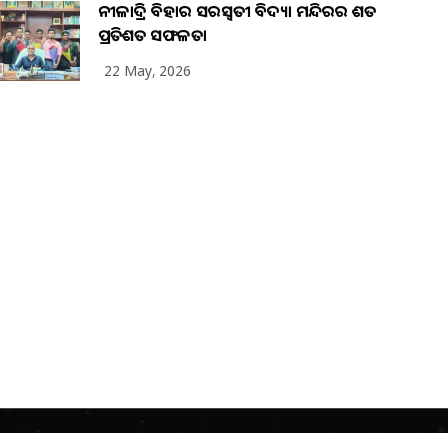
ନୀଳାଦ୍ରି ବିହାର ସରସ୍ୱତୀ ବିଦ୍ୟା ମନ୍ଦିରର ଶତ
ପ୍ରତିଶତ ସଫଳତା
22 May, 2026