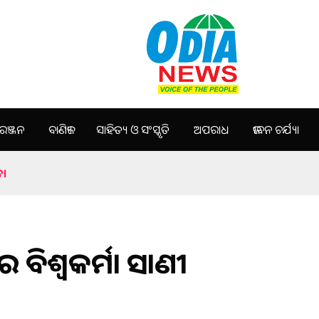
ଞ୍ଜନ
ବାଣିଜ୍ୟ
ସାହିତ୍ୟ ଓ ସଂସ୍କୃତି
ଅପରାଧ
ଜୀବନ ଚର୍ଯ୍ୟା
ବ।
ବିଶ୍ବକର୍ମା ଭସାଣୀ