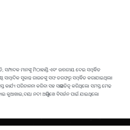
ମ୍ପାଦକ ମାନଙ୍କୁ ମିଠାହାଣ୍ଡି ଏବଂ ଉତ୍ତରୀୟ ଦେଇ ସମ୍ବର୍ଦ୍ଧିତ
ଠ ସାମ୍ବାଦିକ ସୁକାନ୍ତ ରାଉତଙ୍କୁ ସଙ୍ଘ ତରଫରୁ ସମ୍ବର୍ଦ୍ଧିତ କରାଯାଇଥିଲା।
 କାର୍ଯ୍ୟ ପରିଚାଳନା କରିବା ସହ ସଭାପତିତ୍ବ କରିଥିଲେ। ସମସ୍ତ ମେଢ
 କୁଆଖାଇ,ଦୟା ନଦୀ ଅଭିମୁଖେ ବିସର୍ଜନ ପାଇଁ ଯାଇଥିଲେ।