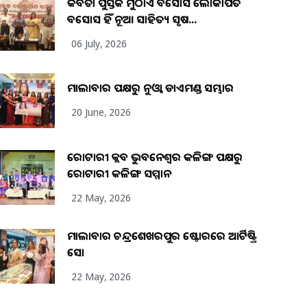
କବିତା ପୁସ୍ତକ ମୁଠାଏ ଅବସୋସ ଲୋକାର୍ପିତ
ଅବସୋସ ହିଁ ନୂଆ ସାହିତ୍ୟ ସୃଷ...
06 July, 2026
ମାଲାବାର ପକ୍ଷରୁ ନୁଓ୍ବା ଡାଏମଣ୍ଡ ସମ୍ଭାର
20 June, 2026
ରୋଟାରୀ କ୍ଲବ ଭୁବନେଶ୍ୱର କଳିଙ୍ଗ ପକ୍ଷରୁ
ରୋଟାରୀ କଳିଙ୍ଗ ସମ୍ମାନ
22 May, 2026
ମାଲାବାର ଚନ୍ଦ୍ରଶେଖରପୁର ଷ୍ଟୋରରେ ଆର୍ଟିଷ୍ଟ୍ରି
ସୋ
22 May, 2026