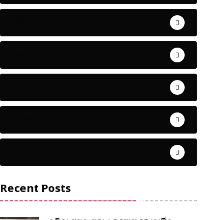
ଅପରାଧ
ଖେଳ
ଜିଲ୍ଲା
ଜୀବନ ଚର୍ଯ୍ୟା
ଦେଶ ବିଦେଶ
Recent Posts