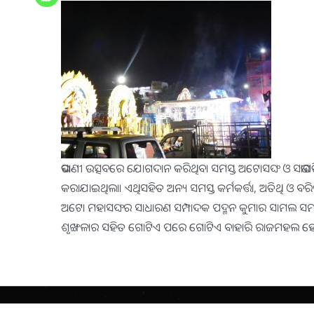
ଭସାଣୀ ଉତ୍ସବରେ ଯୋଗଦାନ କରିଥିବା ସମସ୍ତ ଅଟୋସଙ୍ଘ ଓ ସଭାପତି, ସ
କରାଯାଇଥିଲା। ଏଥିସହିତ ଅନ୍ୟ ସମସ୍ତ କର୍ମକର୍ତ୍ତା, ଅତିଥି ଓ ବରିଷ୍
ଅଟୋ ମହାସଙ୍ଘର ସାଧାରଣ ସମ୍ପାଦକ ପଦ୍ମନ କୁମାର ସାମଲ ସମସ୍ତ
ଶୃଙ୍ଖଳାର ସହିତ ଗୋଟିଏ ପରେ ଗୋଟିଏ ବାହାରି ରାଜମହଲ ହୋଇ