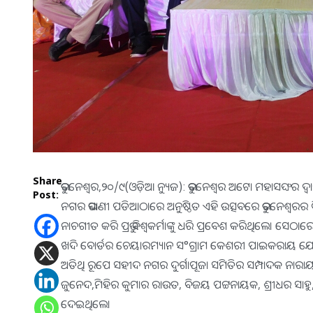
Share
ଭୁବନେଶ୍ୱର,୨୦/୯(ଓଡ଼ିଆ ନ୍ୟୁଜ): ଭୁବନେଶ୍ୱର ଅଟୋ ମହାସଙ୍ଘର ଦ
Post:
ନଗର ଭସାଣୀ ପଡିଆଠାରେ ଅନୁଷ୍ଠିତ ଏହି ଉତ୍ସବରେ ଭୁବନେଶ୍ବରର ବି
ନାଚଗୀତ କରି ପ୍ରଭୁ ବିଶ୍ବକର୍ମାଙ୍କୁ ଧରି ପ୍ରବେଶ କରିଥିଲେ। ସେଠାରେ
ଖଦି ବୋର୍ଡର ଚେୟାରମ୍ୟାନ ସ°ଗ୍ରାମ କେଶରୀ ପାଇକରାୟ ଯୋଗ
ଅତିଥି ରୂପେ ସହୀଦ ନଗର ଦୁର୍ଗାପୂଜା ସମିତିର ସମ୍ପାଦକ ନାରାୟଣ
ଜୁନେଦ,ମିହିର କୁମାର ରାଉତ, ବିଜୟ ପଟ୍ଟନାୟକ, ଶ୍ରୀଧର ସାହୁ,
ଦେଇଥିଲେ।