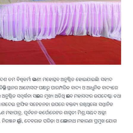
୍ଵାଦଶ ତମ ବିଶ୍ବକର୍ମା ଭସାଣୀ ମହୋତ୍ସବ ଅନୁଷ୍ଠିତ ହୋଇଯାଇଛି। ସହୀଦ
ଭିନ୍ନ ସ୍ଥାନର ଆଟୋସଙ୍ଘ ପକ୍ଷରୁ ପାରମ୍ପରିକ ବାଦ୍ୟ ଓ ଆଧୁନିକ ବାଦ୍ୟରେ
 ଅନୁଷ୍ଠିତ ସମ୍ବର୍ଦ୍ଧନା ସଭାରେ ମୂଖ୍ୟ ଅତିଥି ଭାବେ ମହାସଙ୍ଘର ଉପଦେଷ୍ଟା ତଥା
ଦେଇ ଟ୍ରାଫିକ ସଚେତନତା ଉପରେ ବକ୍ତବ୍ୟ ରଖିଥିଲେ। ସମ୍ମାନିତ
 ମହାପାତ୍ର, ପୂର୍ବତନ କର୍ପୋରେଟର ଶାସ୍ବତୀ ମିଶ୍ର,ସୟଦ ଅଲ୍ଲୀ
 ନିରଞ୍ଜନ ଭୂୟାଁ, ଦେବରାଜ ପରିଡ଼ା ଓ ଭୋଳାନାଥ ମହାରଣା ପ୍ରମୁଖ ଯୋଗ