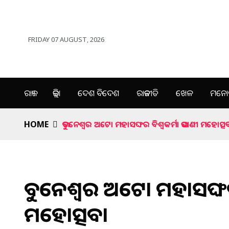
FRIDAY 07 AUGUST, 2026
ରାଜ୍ୟ
ଜିଲ୍ଲା
ଦେଶ ବିଦେଶ
ରାଜନୀତି
ଖେଳ
ମନୋର
HOME
ଭୁବନେଶ୍ବର ଅଟୋ ମହାସଙ୍ଘର ବିଶ୍ବକର୍ମା ଭସାଣୀ ମହୋତ୍ସ
ଭୁବନେଶ୍ବର ଅଟୋ ମହାସଙ୍ଘର 
ମହୋତ୍ସବ।