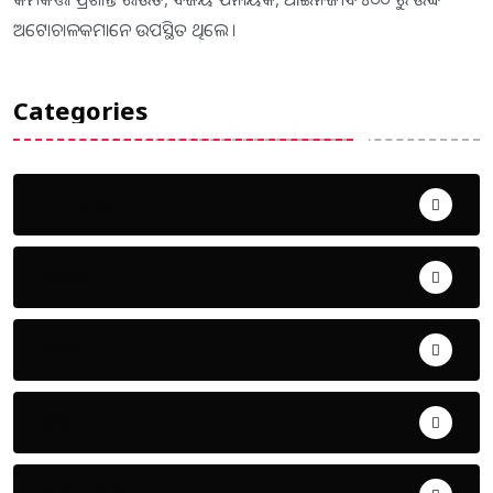
ଅଟୋଚାଳକମାନେ ଉପସ୍ଥିତ ଥିଲେ ।
Categories
Uncategorized
ଅପରାଧ
ଖେଳ
ଜିଲ୍ଲା
ଜୀବନ ଚର୍ଯ୍ୟା