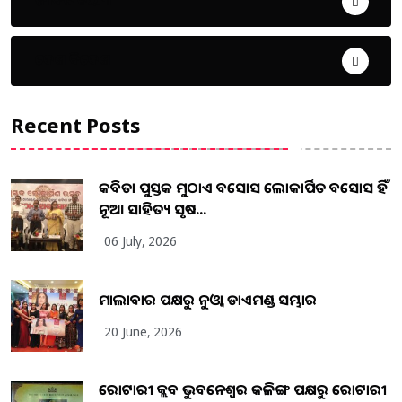
ଦେଶ ବିଦେଶ
Recent Posts
କବିତା ପୁସ୍ତକ ମୁଠାଏ ଅବସୋସ ଲୋକାର୍ପିତ ଅବସୋସ ହିଁ
ନୂଆ ସାହିତ୍ୟ ସୃଷ...
06 July, 2026
ମାଲାବାର ପକ୍ଷରୁ ନୁଓ୍ବା ଡାଏମଣ୍ଡ ସମ୍ଭାର
20 June, 2026
ରୋଟାରୀ କ୍ଲବ ଭୁବନେଶ୍ୱର କଳିଙ୍ଗ ପକ୍ଷରୁ ରୋଟାରୀ