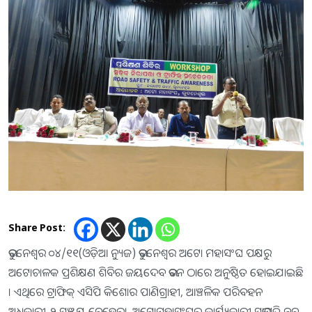
Share Post:
ଭୁବନେଶ୍ୱର ୦୪/୧୧(ଓଡ଼ିଆ ନ୍ୟୁଜ) ଭୁବନେଶ୍ୱର ଅଟୋ ମହାସଂଘ ପକ୍ଷରୁ
ଅଟୋଚାଳକ ପ୍ରଶିକ୍ଷଣ ଶିବିର ଜୟଦେବ ଭବନ ଠାରେ ଅନୁଷ୍ଠିତ ହୋଇଯାଇଛି
। ଏଥିରେ ଟ୍ରାଫିକ୍ ଏସିପି କିଶୋର ପାଣିଗ୍ରାହୀ, ଆଞ୍ଚଳିକ ପରିବହନ
ଅଧିକାରୀ-୨ ସଞ୍ଜୟ ବେହେରା, ଅଟୋମହାସଂଘର କାର୍ଯ୍ୟକାରୀ ସଭାପତି ନବ