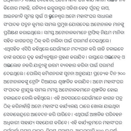
କିଶୋର ମହାନ୍ତି, ରନିବାଏ ଇନ୍ସୁରାନ୍ସର ଓଡିଶା ହେଡ୍ ର୍ପୂଚନ୍ଦ୍ର ରାଓ,
ଆଇନଜୀବି ସୁମନ୍ତ ସ୍ୱାଇଁ ଓ ଭୁବନେଶ୍ୱର ଅଟୋ ମହାସଂଘର ସାଧାରଣ
ସଂପାଦକ ପଦ୍ମନ କୁମାର ସାମଲ ପ୍ରମୁଖ ଯୋଗଦେଇ ଅଟୋଚାଳକ ମାନଙ୍କୁ
ପ୍ରଶିକ୍ଷଣ କରାଇଥିଲେ । ସମସ୍ତ ଅଟୋଚାଳକମାନେ ଟ୍ରାଫିକ୍ ନିୟମ ମାନିବା
ସହିତ କାଗଜପତ୍ର ଠିକ୍ କରି ଚାଲିବା ପାଇଁ ପରାମର୍ଶ ଦେଇଥିଲେ ।
ଏଥିସହିତ ଏସିପି କହିଥିଲେ ଯେଉଁମାନେ ମଦ୍ୟପାନ କରି ଗାଡି ଚଳାଇବେ
ତାଙ୍କ ଉପରେ ଦୃଢ଼ କାର୍ଯ୍ୟାନୁଷ୍ଠାନ ଗ୍ରହଣ କରାଯିବ । ରାସ୍ତାରେ ଓଭରଟେକ୍ ଓ
ଓଭରଲୋଡ ନକରି ଯାତ୍ରୀଙ୍କୁ ଉତ୍ତମ ବ୍ୟବହାର କରିବା ପାଇଁ ପରାମର୍ଶ
ଦେଇଥିଲେ । ପୋଲିସ୍ କମିଶନରଙ୍କ ସୁଚନା ଅନୁଯାୟୀ ପ୍ରତ୍ୟେକ ଦିନ ୨୦୦
ଅଟୋଚାଳକଙ୍କୁ ଟ୍ରେନିଂ ଦିଆଯାଇ ଶୃଙ୍ଖଳିତ କରାଯିବ । ଅଟୋ ମହାସଂଘର
ସଂପାଦକ ଶ୍ରୀଯୁକ୍ତ ସାମଲ ମମସ୍ତ ଅଟୋଚାଳକମାନେ ଶୃଙ୍ଖଳିତ ହୋଇ
ଚଳାଇବେ ବୋଲି କହିଥିଲେ । ଏହି ଅବସରରେ ଯେଉଁମାନେ କାଗଜ ପତ୍ର
ଠିକ୍ କରିନାହାଁନ୍ତି ଅଟୋ ମହାସଂଘ କାର୍ଯ୍ୟାଳୟ ଠାରେ ଖୋଲା ଯାଇଥିବା
ସେବାକେନ୍ଦ୍ରରେ ଆବେଦନ କରି ପାରିବେ । ଏଥିପାଇଁ ଆଞ୍ଚଳିକ ପରିବହନ
ଅଧିକାରୀ ସାହାଯ୍ୟ ସହଯୋଗ କରିବେ । ଏହି କାର୍ଯ୍ୟକ୍ରମରେ ମହାସଂଘର
କର୍ମକର୍ତ୍ତା ପ୍ରଶାନ୍ତ ରାଉତ, ବିଜୟ ପନାୟକ, ଆଇନଜୀବି ୪୦୦ ରୁ ଉର୍ଦ୍ଧ