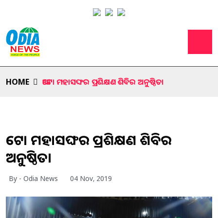
HOME
ଆଟୋ ମହାସଙ୍ଘର ପ୍ରଶିକ୍ଷଣ ଶିବିର ଅନୁଷ୍ଠିତ।
ଆଟୋ ମହାସଙ୍ଘର ପ୍ରଶିକ୍ଷଣ ଶିବିର
ଅନୁଷ୍ଠିତ।
By - Odia News
04 Nov, 2019