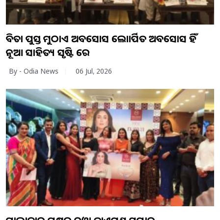
କବିତା ପୁସ୍ତକ ମୁଠାଏ ଅବସୋସ ଲୋକାର୍ପିତ ଅବସୋସ ହିଁ
ନୂଆ ସାହିତ୍ୟ ସୃଷ୍ଟି କରେ
By - Odia News
06 Jul, 2026