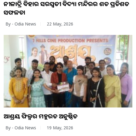
ନୀଳାଦ୍ରି ବିହାର ସରସ୍ୱତୀ ବିଦ୍ୟା ମନ୍ଦିରର ଶତ ପ୍ରତିଶତ
ସଫଳତା
By - Odia News
22 May, 2026
ଆଶ୍ରୟ ଫିଲ୍ମର ମହୁରତ ଅନୁଷ୍ଠିତ
By - Odia News
19 May, 2026