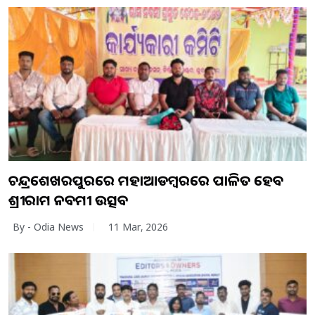
ଚନ୍ଦ୍ରଶେଖରପୁରରେ ମହାଆଡମ୍ବରରେ ପାଳିତ ହେବ
ଶ୍ରୀରାମ ନବମୀ ଉତ୍ସବ
By - Odia News
11 Mar, 2026