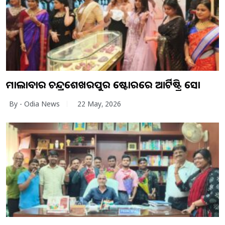
ମାଲାବାର ଚନ୍ଦ୍ରଶେଖରପୁର ଷ୍ଟୋରରେ ଆର୍ଟିଷ୍ଟ୍ରି ସୋ
By - Odia News
22 May, 2026