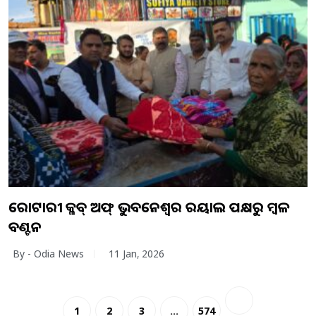
ରୋଟାରୀ କ୍ଳବ୍ ଅଫ୍ ଭୁବନେଶ୍ୱର ରୟାଲ ପକ୍ଷରୁ କମ୍ବଳ
ବଣ୍ଟନ
By - Odia News
11 Jan, 2026
1
2
3
…
574