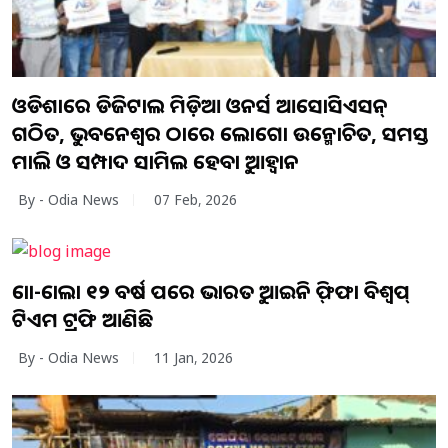
ଓଡିଶାରେ ଡିଜିଟାଲ ମିଡ଼ିଆ ଓନର୍ସ ଆସୋସିଏସନ୍
ଗଠିତ, ଭୁବନେଶ୍ୱର ଠାରେ ଲୋଗୋ ଉନ୍ମୋଚିତ, ସମସ୍ତ
ମାଲିକ ଓ ସମ୍ପାଦକ ସାମିଲ ହେବାକୁ ଆହ୍ୱାନ
By - Odia News
07 Feb, 2026
କୋକା-କୋଲା ୧୨ ବର୍ଷ ପରେ ଭାରତକୁ ଆଇକନିକ୍ ଫିଫା ବିଶ୍ୱକପ୍
ଟିଏମ ଟ୍ରଫି ଆଣିଛି
By - Odia News
11 Jan, 2026