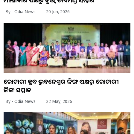
ମାଲାବାର ପକ୍ଷରୁ ନୁଓ୍ବା ଡାଏମଣ୍ଡ ସମ୍ଭାର
By - Odia News
20 Jun, 2026
ରୋଟାରୀ କ୍ଲବ ଭୁବନେଶ୍ୱର କଳିଙ୍ଗ ପକ୍ଷରୁ ରୋଟାରୀ
କଳିଙ୍ଗ ସମ୍ମାନ
By - Odia News
22 May, 2026