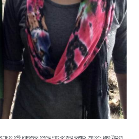
ୀ ନଦୀରେ ବୁଡ଼ି ଯାଉଥିବା ବୃଦ୍ଧଙ୍କୁ ମୃତ୍ୟୁମୁଖରୁ ବଞ୍ଚାଇ, ଅଦମ୍ୟ ସାହାସିକତା