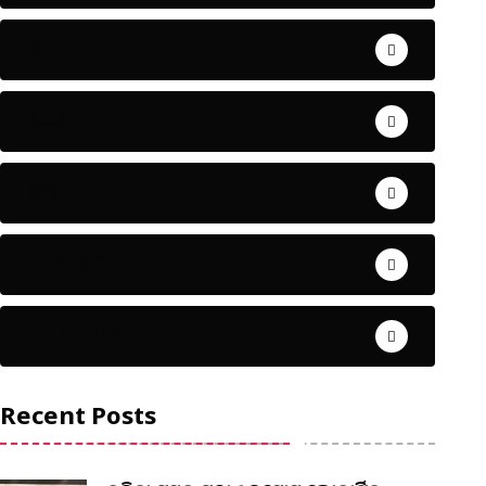
ଅପରାଧ
ଖେଳ
ଜିଲ୍ଲା
ଜୀବନ ଚର୍ଯ୍ୟା
ଦେଶ ବିଦେଶ
Recent Posts