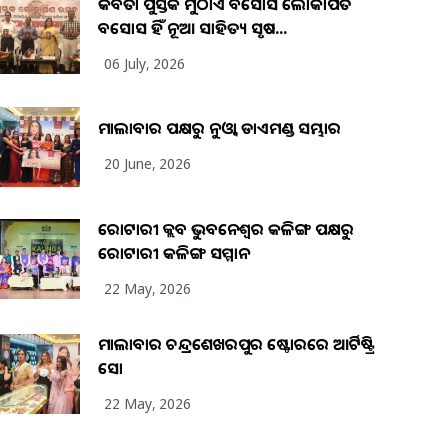
କବିତା ପୁସ୍ତକ ମୁଠାଏ ଅବସୋସ ଲୋକାର୍ପିତ
ଅବସୋସ ହିଁ ନୂଆ ସାହିତ୍ୟ ସୃଷ...
06 July, 2026
ମାଲାବାର ପକ୍ଷରୁ ନୁଓ୍ବା ଡାଏମଣ୍ଡ ସମ୍ଭାର
20 June, 2026
ରୋଟାରୀ କ୍ଲବ ଭୁବନେଶ୍ୱର କଳିଙ୍ଗ ପକ୍ଷରୁ
ରୋଟାରୀ କଳିଙ୍ଗ ସମ୍ମାନ
22 May, 2026
ମାଲାବାର ଚନ୍ଦ୍ରଶେଖରପୁର ଷ୍ଟୋରରେ ଆର୍ଟିଷ୍ଟ୍ରି
ସୋ
22 May, 2026