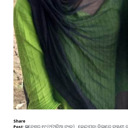
Share
ଭୁବନେଶ୍ୱର,୧୯/୯(ଓଡ଼ିଆ ନ୍ୟୁଜ) : କେନ୍ଦ୍ରାପଡ଼ା ଜିଲ୍ଲାରେ ବ୍ରାହ୍ମଣ
Post: