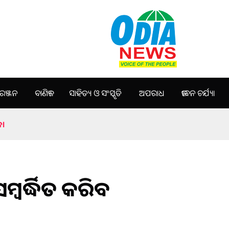
ଞ୍ଜନ
ବାଣିଜ୍ୟ
ସାହିତ୍ୟ ଓ ସଂସ୍କୃତି
ଅପରାଧ
ଜୀବନ ଚର୍ଯ୍ୟା
ଜ।
ମ୍ବର୍ଦ୍ଧିତ କରିବ