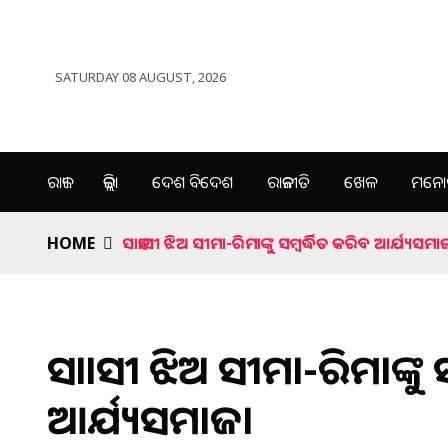
SATURDAY 08 AUGUST, 2026
ରାଜ୍ୟ
ଜିଲ୍ଲା
ଦେଶ ବିଦେଶ
ରାଜନୀତି
ଖେଳ
ମନୋର
HOME
ସାହାସୀ ଝିଅ ସୀମା-ରିମାଙ୍କୁ ସମ୍ବର୍ଦ୍ଧିତ କରିବ ଆର୍ଯ୍ୟସମା
ସାହାସୀ ଝିଅ ସୀମା-ରିମାଙ୍କୁ ସ
ଆର୍ଯ୍ୟସମାଜ।