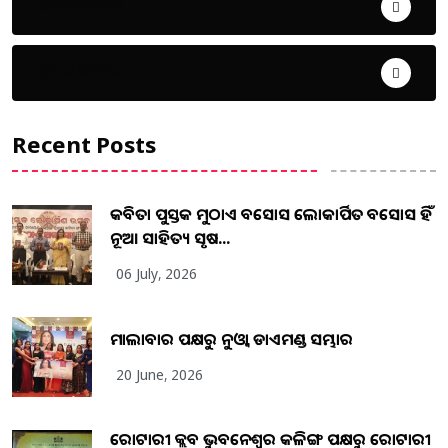
ଜୀବନ ଚର୍ଯ୍ୟା
ଦେଶ ବିଦେଶ
Recent Posts
କବିତା ପୁସ୍ତକ ମୁଠାଏ ଅବସୋସ ଲୋକାର୍ପିତ ଅବସୋସ ହିଁ
ନୂଆ ସାହିତ୍ୟ ସୃଷ...
06 July, 2026
ମାଲାବାର ପକ୍ଷରୁ ନୁଓ୍ବା ଡାଏମଣ୍ଡ ସମ୍ଭାର
20 June, 2026
ରୋଟାରୀ କ୍ଲବ ଭୁବନେଶ୍ୱର କଳିଙ୍ଗ ପକ୍ଷରୁ ରୋଟାରୀ