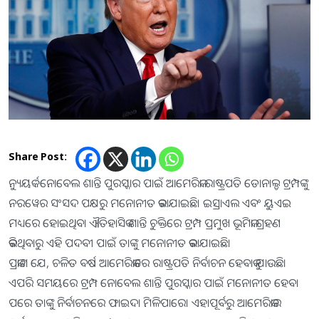
Share Post:
ନ୍ୟୁୟର୍କ : ନୋବେଲ ଶାନ୍ତି ପୁରସ୍କାର ପାଇଁ ଆମେରିକା ରାଷ୍ଟ୍ରପତି ଡୋନାଲ୍ଡ ଟ୍ରମ୍ପଙ୍କୁ
ନରୱେର ସଂସଦ ପକ୍ଷରୁ ମନୋନୀତ କରାଯାଇଛି। ଇସ୍ରାଏଲ ଏବଂ ୟୁଏଇ
ମଧ୍ୟରେ ହୋଇଥିବା ଐତିହାସିକ ଶାନ୍ତି ଚୁକ୍ତିରେ ଟ୍ରମ୍ପ ପ୍ରମୁଖ ଭୂମିକା ଗ୍ରହଣ
କରିଥିବାରୁ ଏହି ପଦବୀ ପାଇଁ ତାଙ୍କୁ ମନୋନୀତ କରାଯାଇଛି।
ପ୍ରକାଶ ଯେ, ଚଳିତ ବର୍ଷ ଆମେରିକାରେ ରାଷ୍ଟ୍ରପତି ନିର୍ବାଚନ ହେବାକୁ ଯାଉଛି।
ଏପରି ସମୟରେ ଟ୍ରମ୍ପ ନୋବେଲ ଶାନ୍ତି ପୁରସ୍କାର ପାଇଁ ମନୋନୀତ ହେବା
ପରେ ତାଙ୍କୁ ନିର୍ବାଚନରେ ଫାଇଦା ମିଳିପାରେ। ଏହାପୂର୍ବରୁ ଆମେରିକାର