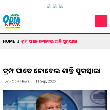
HOME
ଟ୍ରମ୍ପ ପାଇବେ ନୋବେଲ ଶାନ୍ତି ପୁରସ୍କାର।
ଟ୍ରମ୍ପ ପାଇବେ ନୋବେଲ ଶାନ୍ତି ପୁରସ୍କାର।
By - Odia News
11 Sep, 2020