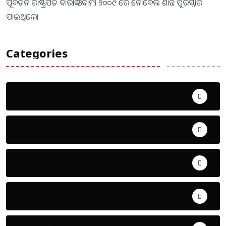
ପୂର୍ବତନ ରାଷ୍ଟ୍ରପତି ବାରାକ ଓବାମା ୨୦୦୯ ରେ ନୋବେଲ ଶାନ୍ତି ପୁରସ୍କାର
ପାଇଥିଲେ।
Categories
Uncategorized
ଅପରାଧ
ଖେଳ
ଜିଲ୍ଲା