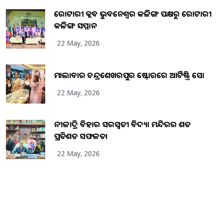
ରୋଟାରୀ କ୍ଲବ ଭୁବନେଶ୍ୱର କଳିଙ୍ଗ ପକ୍ଷରୁ ରୋଟାରୀ
କଳିଙ୍ଗ ସମ୍ମାନ
22 May, 2026
ମାଲାବାର ଚନ୍ଦ୍ରଶେଖରପୁର ଷ୍ଟୋରରେ ଆର୍ଟିଷ୍ଟ୍ରି ସୋ
22 May, 2026
ନୀଳାଦ୍ରି ବିହାର ସରସ୍ୱତୀ ବିଦ୍ୟା ମନ୍ଦିରର ଶତ
ପ୍ରତିଶତ ସଫଳତା
22 May, 2026
Copyright
2026
BrandingKaro.com
. All Rights Reserved.