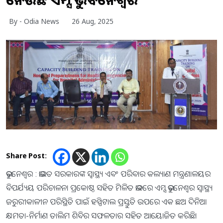
By - Odia News
26 Aug, 2025
Share Post:
ଭୁବନେଶ୍ୱର : ଭାରତ ସରକାରଙ୍କ ସ୍ୱାସ୍ଥ୍ୟ ଏବଂ ପରିବାର କଲ୍ୟାଣ ମନ୍ତ୍ରଣାଳୟର
ବିପର୍ଯ୍ୟୟ ପରିଚାଳନା ପ୍ରକୋଷ୍ଠ ସହିତ ମିଳିତ ଭାବରେ ଏମ୍ସ ଭୁବନେଶ୍ୱର ସ୍ୱାସ୍ଥ୍ୟ
ଜରୁରୀକାଳୀନ ପରିସ୍ଥିତି ପାଇଁ ହସ୍ପିଟାଲ ପ୍ରସ୍ତୁତି ଉପରେ ଏକ ଛଅ ଦିନିଆ
କ୍ଷମତା-ନିର୍ମାଣ ତାଲିମ ଶିବିର ସଫଳତାର ସହିତ ଆୟୋଜିତ କରିଛି।