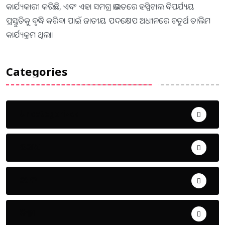
କାର୍ଯ୍ୟକାରୀ କରିଛି, ଏବଂ ଏହା ସମଗ୍ର ଭାରତରେ ହସ୍ପିଟାଲ ବିପର୍ଯ୍ୟୟ
ପ୍ରସ୍ତୁତିକୁ ବୃଦ୍ଧି କରିବା ପାଇଁ ଜାତୀୟ ପଦକ୍ଷେପ ଅଧୀନରେ ଚତୁର୍ଥ ତାଲିମ
କାର୍ଯ୍ୟକ୍ରମ ଥିଲା।
Categories
Uncategorized
ଅପରାଧ
ଖେଳ
ଜିଲ୍ଲା