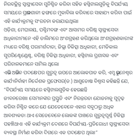
ନିରବଚ୍ଛିନ୍ନ ସ୍ୱାସ୍ଥ୍ୟସେବା ସୁନିଶ୍ଚିତ କରିବା ସହିତ ହସ୍ପିଟାଲଗୁଡ଼ିକୁ ବିପର୍ଯ୍ୟୟ
ସମୟରେ ପ୍ରଭାବଶାଳୀ ଢଙ୍ଗରେ ମୁକାବିଲା କରିବାରେ ସାହାଯ୍ୟ କରିବା ପାଇଁ
ଏହି କାର୍ଯ୍ୟକ୍ରମକୁ ସଂରଚନା କରାଯାଇଥିଲା।
ଓଡ଼ିଶା, ମେଘାଳୟ, ପଶ୍ଚିମବଙ୍ଗ ଏବଂ ଆସାମର ବରିଷ୍ଠ ସ୍ୱାସ୍ଥ୍ୟସେବା
ଅଧିକାରୀମାନେ ଏହି ତାଲିମରେ ଅଂଶଗ୍ରହଣ କରିଥିଲେ। ଅଂଶଗ୍ରହଣକାରୀଙ୍କ
ମଧ୍ୟରେ ବରିଷ୍ଠ ପରାମର୍ଶଦାତା, ଜିଲ୍ଲା ଚିକିତ୍ସା ଅଧିକାରୀ, ମେଡିକାଲ
ସୁପରିଣ୍ଟେଣ୍ଡେଣ୍ଟ, ବରିଷ୍ଠ ଚିକିତ୍ସା ଅଧିକାରୀ, ହସ୍ପିଟାଲ ପ୍ରଶାସକ ଏବଂ
ପରିଚାଳକମାନେ ସାମିଲ ଥିଲେ।
ଏଭଳି ଅଭିନବ ପଦକ୍ଷେପର ଗୁରୁତ୍ୱ ଉପରେ ଆଲୋକପାତ କରି, ଏମ୍ସ ଭୁବନେଶ୍ୱର
କାର୍ଯ୍ୟନିର୍ବାହୀ ନିର୍ଦ୍ଦେଶକ ପ୍ରଫେସର(ଡ.) ଆଶୁତୋଷ ବିଶ୍ୱାସ କହିଛନ୍ତି ଯେ,
“ବିପର୍ଯ୍ୟୟ ସମୟରେ ହସ୍ପିଟାଲଗୁଡ଼ିକ ହେଉଛନ୍ତି
ଜୀବନରେଖା। ସେମାନଙ୍କର ପ୍ରସ୍ତୁତି ଏବଂ ନିରନ୍ତରତା ଯୋଜନାକୁ ସୁଦୃଢ଼
କରିବା ନିଶ୍ଚିତ କରେ ଯେ ଯେତେବେଳେ ଏହାର ସବୁଠାରୁ ଅଧିକ
ଆବଶ୍ୟକତା ଥାଏ ସେତେବେଳେ ଲୋକଙ୍କ ପାଖରେ ଗୁରୁତ୍ୱପୂର୍ଣ୍ଣ ଚିକିତ୍ସା
ପହଞ୍ଚିଥାଏ। ଏହି କାର୍ଯ୍ୟକ୍ରମ ଦେଶରେ ବିପର୍ଯ୍ୟୟ-ପ୍ରତିରୋଧୀ ସ୍ୱାସ୍ଥ୍ୟସେବା
ବ୍ୟବସ୍ଥା ନିର୍ମାଣ କରିବା ଦିଗରେ ଏକ ପଦକ୍ଷେପ ଥିଲା।”