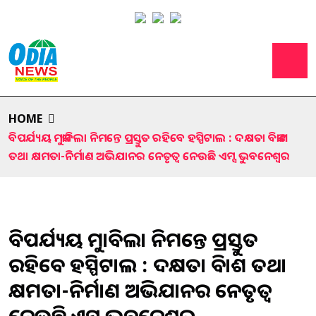
HOME
ବିପର୍ଯ୍ୟୟ ମୁକାବିଲା ନିମନ୍ତେ ପ୍ରସ୍ତୁତ ରହିବେ ହସ୍ପିଟାଲ : ଦକ୍ଷତା ବିକାଶ
ତଥା କ୍ଷମତା-ନିର୍ମାଣ ଅଭିଯାନର ନେତୃତ୍ୱ ନେଉଛି ଏମ୍ସ ଭୁବନେଶ୍ୱର
ବିପର୍ଯ୍ୟୟ ମୁକାବିଲା ନିମନ୍ତେ ପ୍ରସ୍ତୁତ
ରହିବେ ହସ୍ପିଟାଲ : ଦକ୍ଷତା ବିକାଶ ତଥା
କ୍ଷମତା-ନିର୍ମାଣ ଅଭିଯାନର ନେତୃତ୍ୱ
ନେଉଛି ଏମ୍ସ ଭୁବନେଶ୍ୱର