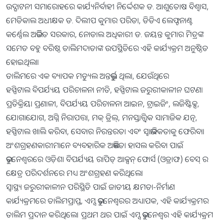
ଉଦ୍ଘାଟନୀ ସମାରୋହରେ କାର୍ଯ୍ୟନିର୍ବାହୀ ନିର୍ଦ୍ଦେଶକ ଡ. ଆଶୁତୋଷ ବିଶ୍ୱାସ,
ମେଡିକାଲ ଅଧୀକ୍ଷକ ଡ. ଦିଲୀପ କୁମାର ପରିଡା, ଡିଡିଏ ଲେଫ୍ଟନାଣ୍ଟ
କର୍ଣ୍ଣେଲ ଅଭିଜିତ ସରକାର, ନୋଡାଲ ଅଧିକାରୀ ଡ. ଜୟନ୍ତ କୁମାର ମିତ୍ରଙ୍କ
ସମେତ ବହୁ ବରିଷ୍ଠ ତାଲିମଦାତାଙ୍କ ଉପସ୍ଥିତିରେ ଏହି କାର୍ଯ୍ୟକ୍ରମ ଅନୁଷ୍ଠିତ
ହୋଇଥିଲା।
ତାଲିମରେ ଏକ ବ୍ୟାପକ ମଡ୍ୟୁଲ ଅନ୍ତର୍ଭୁକ୍ତ ଥିଲା, ଯେଉଁଥିରେ
ହସ୍ପିଟାଲ ବିପର୍ଯ୍ୟୟ ପରିଚାଳନା ନୀତି, ହସ୍ପିଟାଲ ଜରୁରୀକାଳୀନ ଘଟଣା
ପ୍ରତିକ୍ରିୟା ପ୍ରଣାଳୀ, ବିପର୍ଯ୍ୟୟ ପରିଚାଳନା ଆଇନ, ଟ୍ରାଇଜିଂ, ଲଜିଷ୍ଟିକ୍ସ,
ଯୋଗାଯୋଗ, ଅଗ୍ନି ନିରାପତ୍ତା, ମକ୍ ଡ୍ରିଲ୍, ମନସ୍ତାତ୍ତ୍ୱିକ ସାମାଜିକ ଯତ୍ନ,
ହସ୍ପିଟାଲ ଖାଲି କରିବା, ସେବାର ନିରନ୍ତରତା ଏବଂ ସ୍ୱାଭାବିକତାକୁ ଫେରିବା।
ଅଂଶଗ୍ରହଣକାରୀମାନେ ବ୍ୟବହାରିକ ଅଭିଜ୍ଞତା ହାସଲ କରିବା ପାଇଁ
ଭୁବନେଶ୍ୱରରେ ଓଡ଼ିଶା ବିପର୍ଯ୍ୟୟ ରାପିଡ୍ ଆକ୍ସନ୍ ଫୋର୍ସ (ଓଡ୍ରାଫ) ବେସ୍ ର
କ୍ଷେତ୍ର ପରିଦର୍ଶନରେ ମଧ୍ୟ ଅଂଶଗ୍ରହଣ କରିଥିଲେ।
ସ୍ୱାସ୍ଥ୍ୟ ଜରୁରୀକାଳୀନ ପରିସ୍ଥିତି ପାଇଁ ଜାତୀୟ କ୍ଷମତା-ନିର୍ମାଣ
କାର୍ଯ୍ୟକ୍ରମରେ ତାଲିମପ୍ରାପ୍ତ, ଏମ୍ସ ଭୁବନେଶ୍ୱରର ଅଧ୍ୟାପକ, ଏହି କାର୍ଯ୍ୟକ୍ରମର
ତାଲିମ ପ୍ରଦାନ କରିଥିଲେ। ପ୍ରଥମ ଥର ପାଇଁ ଏମ୍ସ ଭୁବନେଶ୍ୱର ଏହି କାର୍ଯ୍ୟକ୍ରମ