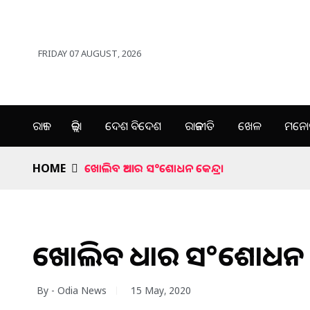
FRIDAY 07 AUGUST, 2026
ରାଜ୍ୟ
ଜିଲ୍ଲା
ଦେଶ ବିଦେଶ
ରାଜନୀତି
ଖେଳ
ମନୋର
HOME
ଖୋଲିବ ଆଧାର ସ°ଶୋଧନ କେନ୍ଦ୍ର।
ଖୋଲିବ ଆଧାର ସ°ଶୋଧନ କେ
By - Odia News
15 May, 2020