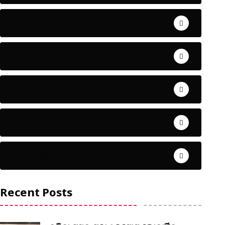
ଅପରାଧ
ଖେଳ
ଜିଲ୍ଲା
ଜୀବନ ଚର୍ଯ୍ୟା
ଦେଶ ବିଦେଶ
Recent Posts