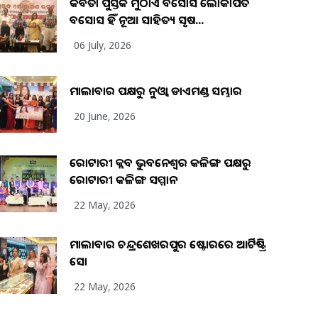
କବିତା ପୁସ୍ତକ ମୁଠାଏ ଅବସୋସ ଲୋକାର୍ପିତ
ଅବସୋସ ହିଁ ନୂଆ ସାହିତ୍ୟ ସୃଷ...
06 July, 2026
ମାଲାବାର ପକ୍ଷରୁ ନୁଓ୍ବା ଡାଏମଣ୍ଡ ସମ୍ଭାର
20 June, 2026
ରୋଟାରୀ କ୍ଲବ ଭୁବନେଶ୍ୱର କଳିଙ୍ଗ ପକ୍ଷରୁ
ରୋଟାରୀ କଳିଙ୍ଗ ସମ୍ମାନ
22 May, 2026
ମାଲାବାର ଚନ୍ଦ୍ରଶେଖରପୁର ଷ୍ଟୋରରେ ଆର୍ଟିଷ୍ଟ୍ରି
ସୋ
22 May, 2026