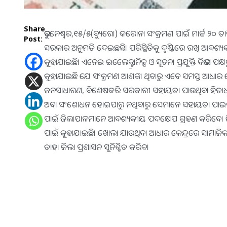
Share
ଭୁବନେଶ୍ବର,୧୫/୫(ବ୍ୟୁରୋ) କରୋନା ସଂକ୍ରମଣ ପାଇଁ ମାର୍ଚ୍ଚ ୨୦ 
Post:
ସରକାର ଅନୁମତି ଦେଇଛନ୍ତି। ପରିସ୍ଥିତିକୁ ଦୃଷ୍ଟିରେ ରଖି ଆବଶ୍
କୁହାଯାଇଛି। ଏନେଇ ଇଲେ‌େ‌କ୍ଟ୍ରାନିକ୍ସ ଓ ସୂଚନା ପ୍ରଯୁକ୍ତି ବିଭାଗ 
କୁହାଯାଇଛି ଯେ ସଂକ୍ରମଣ ଆଶଙ୍କା ଥିବାରୁ ଏବେ ସମସ୍ତ ଆଧାର କେନ୍
ଜନସାଧାରଣ, ବିଶେଷକରି ସରକାରୀ ସହାୟତା ପାଉଥିବା ହିତାଧିକା
ଅବା ସଂଶୋଧନ ହୋଇପାରୁ ନଥିବାରୁ ସେମାନେ ସହାୟତା ପାଇବାରୁ ବ
ପାଇଁ ଜିଲାପାଳମାନେ ଆବଶ୍ୟକୀୟ ପଦକ୍ଷେପ ଗ୍ରହଣ କରିବେ। ଜିଲା,
ପାଇଁ କୁହାଯାଇଛି। ଖୋଲା ଯାଉଥିବା ଆଧାର କେନ୍ଦ୍ରରେ ସାମାଜିକ 
ତାହା ଜିଲା ପ୍ରଶାସନ ସୁନିଶ୍ଚିତ କରିବ।