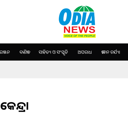
ଞ୍ଜନ
ବାଣିଜ୍ୟ
ସାହିତ୍ୟ ଓ ସଂସ୍କୃତି
ଅପରାଧ
ଜୀବନ ଚର୍ଯ୍ୟା
ନ୍ଦ୍ର।