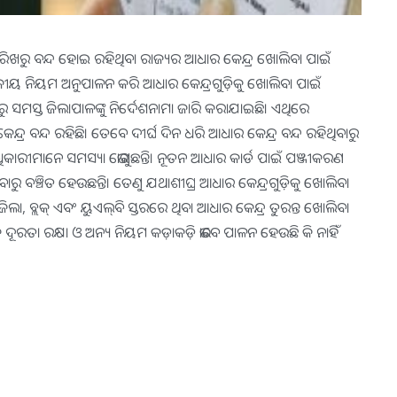
ତାରିଖରୁ ବନ୍ଦ ହୋଇ ରହିଥିବା ରାଜ୍ୟର ଆଧାର କେନ୍ଦ୍ର ଖୋଲିବା ପାଇଁ
ୟକୀୟ ନିୟମ ଅନୁପାଳନ କରି ଆଧାର କେନ୍ଦ୍ରଗୁଡ଼ିକୁ ଖୋଲିବା ପାଇଁ
ପକ୍ଷରୁ ସମସ୍ତ ଜିଲାପାଳଙ୍କୁ ନିର୍ଦେଶନାମା ଜାରି କରାଯାଇଛି। ଏଥିରେ
ଦ୍ର ବନ୍ଦ ରହିଛି। ତେବେ ଦୀର୍ଘ ଦିନ ଧରି ଆଧାର କେନ୍ଦ୍ର ବନ୍ଦ ରହିଥିବାରୁ
ରୀମାନେ ସମସ୍ୟା ଭୋଗୁଛନ୍ତି। ନୂତନ ଆଧାର କାର୍ଡ ପାଇଁ ପଞ୍ଜୀକରଣ
ଞ୍ଚିତ ହେଉଛନ୍ତି। ତେଣୁ ଯଥାଶୀଘ୍ର ଆଧାର କେନ୍ଦ୍ରଗୁଡ଼ିକୁ ଖୋଲିବା
 ବ୍ଲକ୍ ଏବଂ ୟୁଏଲ୍‌ବି ସ୍ତରରେ ଥିବା ଆଧାର କେନ୍ଦ୍ର ତୁରନ୍ତ ଖୋଲିବା
ଦୂରତା ରକ୍ଷା ଓ ଅନ୍ୟ ନିୟମ କଡ଼ାକଡ଼ି ଭାବେ ପାଳନ ହେଉଛି କି ନାହିଁ