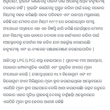
ଅନୁଯାୟୀ, ଡ୍ରାଇଭିଂ ଲାଇସେନ୍ସ ପାଇବା ପାଇଁ ଆପଣଙ୍କୁ ଅଧିକ ଡକ୍ୟୁମେଣ୍ଟ୍
ଦରକାର ନାହିଁ | ଡ଼୍ରାଇଭିଂ ଲାଇସେନ୍ସ ପ୍ରସ୍ତୁତ କରିବା ପାଇଁ କେନ୍ଦ୍ର ସରକାର
ନିୟମକୁ ସହଜ କରିଛନ୍ତି। ସଡକ ପରିବହନ ଏବଂ ରାଜପଥ ମନ୍ତ୍ରଣାଳୟ
କହିଛି ଯେ ମୋଟର ଯାନ ନିୟମ ୧୯୮୯ ରେ କରାଯାଇଥିବା ସମସ୍ତ
ସଂଶୋଧନ ସମ୍ବନ୍ଧରେ ଏହା ଏକ ବିଜ୍ଞପ୍ତି ଜାରି କରିଛି ଯେଉଁଥିରେ ମୋଟର
ଯାନ ନିୟମକୁ ଭଲ ଭାବରେ ତଦାରଖ ତଥା କାର୍ଯ୍ୟକାରୀ କରିବା ପାଇଁ
୧ଅକ୍ଟୋବରରୁ ପୋର୍ଟାଲ ସହ ଜଡିତ ଯାନ ଅନ୍ତର୍ଭୂକ୍ତ କରାଯାଇଛି।
ଡକ୍ୟୁମେଣ୍ଟ୍ ଏବଂ ଇ-ଚ୍ୟାଲେନ୍ ରକ୍ଷଣାବେକ୍ଷଣ କରାଯାଇପାରିବ |
ଆଜିଠାରୁ LPG (LPG) ଶସ୍ତା ହୋଇପାରେ | ପ୍ରତ୍ୟେକ ମାସ ଆରମ୍ଭରେ,
ସରକାରୀ କମ୍ପାନୀଗୁଡିକ ଏଲପିଜି ଏବଂ ପ୍ରାକୃତିକ ଗ୍ୟାସର ମୂଲ୍ୟ
ସଂଶୋଧନ କରନ୍ତି | ସେପ୍ଟେମ୍ବରରେ ୧୪.୨ କିଲୋଗ୍ରାମ ଏବଂ ୧୯
କିଲୋଗ୍ରାମ ଗ୍ୟାସ ସିଲିଣ୍ଡରର ମୂଲ୍ୟ ହ୍ରାସ କରାଯାଇଥିଲା। ଅକ୍ଟୋବରରେ
ଏଲପିଜି ମୂଲ୍ୟ ହ୍ରାସ ପାଇପାରେ ବୋଲି ଆଶା କରାଯାଉଛି। ଉତ୍ସବ ଋତୁରେ
ସରକାର ଏହାର ସୁବିଧା ଗ୍ରାହକଙ୍କୁ ଦେବାକୁ ଚାହୁଁଛନ୍ତି। ଅକ୍ଟୋବରରେ
ଏଲପିଜି ମୂଲ୍ୟ ହ୍ରାସ ହେବାର ଆଶଙ୍କା ରହିଛି