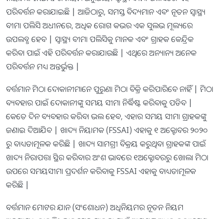
ପରିବର୍ତ୍ତନ କରାଯାଇଛି | ଆଜିଠାରୁ, ସମସ୍ତ ବିଦ୍ୟମାନ ଏବଂ ନୂତନ ସ୍ୱାସ୍ଥ୍ୟ
ବୀମା ପଲିସି ଅଧୀନରେ, ଅଧିକ ରୋଗ କଭର ଏକ ସୁଲଭ ମୂଲ୍ୟରେ
ଉପଲବ୍ଧ ହେବ | ସ୍ୱାସ୍ଥ୍ୟ ବୀମା ପଲିସିକୁ ମାନକ ଏବଂ ଗ୍ରାହକ କେନ୍ଦ୍ରିକ
କରିବା ପାଇଁ ଏହି ପରିବର୍ତ୍ତନ କରାଯାଉଛି | ଏଥିରେ ଅନ୍ୟାନ୍ୟ ଅନେକ
ପରିବର୍ତ୍ତନ ମଧ୍ୟ ଅନ୍ତର୍ଭୁକ୍ତ |
ବର୍ତ୍ତମାନ ମିଠା ଦୋକାନୀମାନେ ପୁରୁଣା ମିଠା ବିକ୍ରି କରିପାରିବେ ନାହିଁ | ମିଠା
ବ୍ୟବହାର ପାଇଁ ଦୋକାନୀଙ୍କୁ ସମୟ ସୀମା ନିର୍ଦ୍ଧିଷ୍ଟ କରିବାକୁ ପଡିବ |
କେତେ ଦିନ ବ୍ୟବହାର କରିବା ଭଲ ହେବ, ଏହାର ସମୟ ସୀମା ଗ୍ରାହକଙ୍କୁ
ଜଣାଇ ଦିଆଯିବ | ଖାଦ୍ୟ ନିୟାମକ (FSSAI) ଏହାକୁ ୧ ଅକ୍ଟୋବର ୨୦୨୦
ରୁ ବାଧ୍ୟତାମୂଳକ କରିଛି | ଖାଦ୍ୟ ସାମଗ୍ରୀ ବିକ୍ରୟ କରୁଥିବା ଗ୍ରାହକଙ୍କ ପାଇଁ
ଖାଦ୍ୟ ନିରାପତ୍ତା ସ୍ଥିର କରିବାର ଅଂଶ ଭାବରେ ୧ଅକ୍ଟୋବରରୁ ଖୋଲା ମିଠା
ଉପରେ ସମୟସୀମା ପ୍ରଦର୍ଶନ କରିବାକୁ FSSAI ଏହାକୁ ବାଧ୍ୟତାମୂଳକ
କରିଛି |
ବର୍ତ୍ତମାନ ମୋଟର ଯାନ (ସଂଶୋଧନ) ଅଧିନିୟମର ନୂତନ ନିୟମ