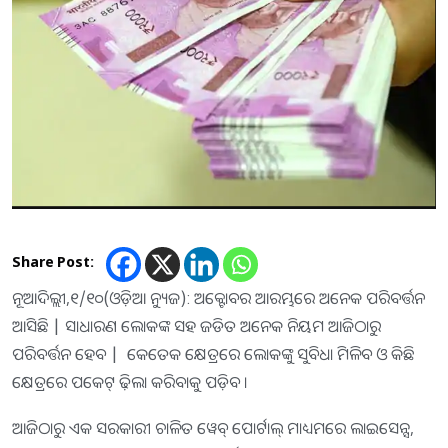
Share Post:
ନୂଆଦିଲ୍ଲୀ,୧/୧୦(ଓଡ଼ିଆ ନ୍ୟୁଜ): ଅକ୍ଟୋବର ଆରମ୍ଭରେ ଅନେକ ପରିବର୍ତ୍ତନ
ଆସିଛି | ସାଧାରଣ ଲୋକଙ୍କ ସହ ଜଡିତ ଅନେକ ନିୟମ ଆଜିଠାରୁ
ପରିବର୍ତ୍ତନ ହେବ | କେତେକ କ୍ଷେତ୍ରରେ ଲୋକଙ୍କୁ ସୁବିଧା ମିଳିବ ଓ କିଛି
କ୍ଷେତ୍ରରେ ପକେଟ୍ ଢ଼ିଲା କରିବାକୁ ପଡ଼ିବ ।
ଆଜିଠାରୁ ଏକ ସରକାରୀ ଚାଳିତ ୱେବ୍ ପୋର୍ଟାଲ୍ ମାଧ୍ୟମରେ ଲାଇସେନ୍ସ,