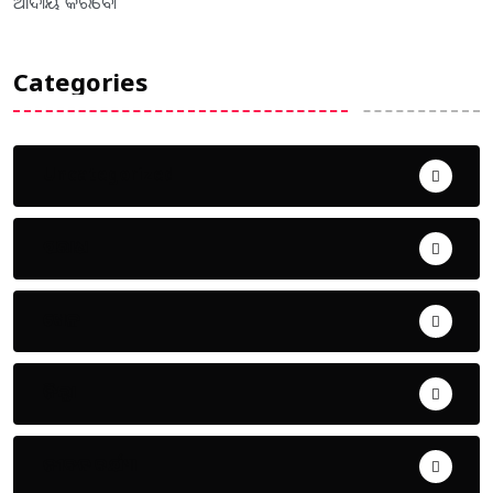
ଆଦାୟ କରିବେ।
Categories
Uncategorized
ଅପରାଧ
ଖେଳ
ଜିଲ୍ଲା
ଜୀବନ ଚର୍ଯ୍ୟା