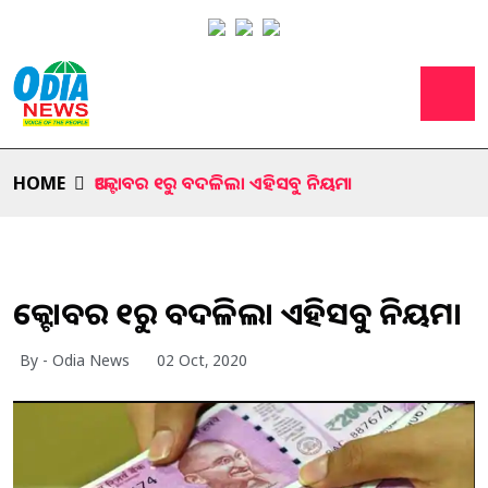
HOME
ଅକ୍ଟୋବର ୧ରୁ ବଦଳିଲା ଏହିସବୁ ନିୟମ।
ଅକ୍ଟୋବର ୧ରୁ ବଦଳିଲା ଏହିସବୁ ନିୟମ।
By - Odia News
02 Oct, 2020