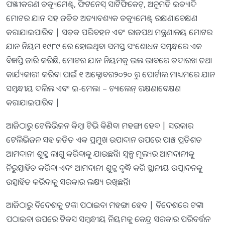
ପଞ୍ଜୀକରଣ ଡକ୍ୟୁମେଣ୍ଟ୍, ଫିଟନେସ୍ ସାର୍ଟିଫିକେଟ୍, ଅନୁମତି ଇତ୍ୟାଦି
ମୋଟର ଯାନ ସହ ଜଡିତ ଅତ୍ୟାବଶ୍ୟକ ଡକ୍ୟୁମେଣ୍ଟ୍ ରକ୍ଷଣାବେକ୍ଷଣ
କରାଯାଇପାରିବ | ସଡ଼କ ପରିବହନ ଏବଂ ରାଜପଥ ମନ୍ତ୍ରଣାଳୟ ମୋଟର
ଯାନ ନିୟମ ୧୯୮୯ ରେ ହୋଇଥିବା ସମସ୍ତ ସଂଶୋଧନ ସମ୍ବନ୍ଧରେ ଏକ
ବିଜ୍ଞପ୍ତି ଜାରି କରିଛି, ମୋଟର ଯାନ ନିୟମକୁ ଭଲ ଭାବରେ ତଦାରଖ ତଥା
କାର୍ଯ୍ୟକାରୀ କରିବା ପାଇଁ ୧ ଅକ୍ଟୋବର୨୦୨୦ ରୁ ପୋର୍ଟାଲ ମାଧ୍ୟମରେ ଯାନ
ସମ୍ବନ୍ଧୀୟ ଦଲିଲ ଏବଂ ଇ-ମେଲ। – ଚ୍ୟାଲେନ୍ ରକ୍ଷଣାବେକ୍ଷଣ
କରାଯାଇପାରିବ |
ଆଜିଠାରୁ ଟେଲିଭିଜନ କିମ୍ବା ଟିଭି କିଣିବା ମହଙ୍ଗା ହେବ | ସରକାର
ଟେଲିଭିଜନ ସହ ଜଡିତ ଏକ ପ୍ରମୁଖ ଉପାଦାନ ଉପରେ ପାଞ୍ଚ ପ୍ରତିଶତ
ଆମଦାନୀ ଶୁଳ୍କ ଲାଗୁ କରିବାକୁ ଯାଉଛନ୍ତି। ସ୍ୱଳ୍ପ ମୂଲ୍ୟର ଆମଦାନୀକୁ
ନିରୁତ୍ସାହିତ କରିବା ଏବଂ ଆମଦାନୀ ଶୁଳ୍କ ବୃଦ୍ଧି କରି ସ୍ଥାନୀୟ ଉତ୍ପାଦନକୁ
ଉତ୍ସାହିତ କରିବାକୁ ସରକାର ଲକ୍ଷ୍ୟ ରଖିଛନ୍ତି।
ଆଜିଠାରୁ ବିଦେଶକୁ ଟଙ୍କା ପଠାଇବା ମହଙ୍ଗା ହେବ | ବିଦେଶରେ ଟଙ୍କା
ପଠାଇବା ଉପରେ ଟିକସ ସମ୍ବନ୍ଧୀୟ ନିୟମକୁ କେନ୍ଦ୍ର ସରକାର ପରିବର୍ତ୍ତନ