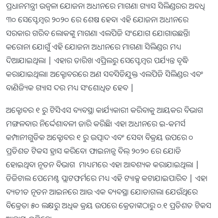
ପ୍ରଧାନମନ୍ତ୍ରୀ ଉଜ୍ଵଳା ଯୋଜନା ଅଧୀନରେ ମାଗଣା ଗ୍ୟାସ ସିଲିଣ୍ଡରର ଅବଧି
୩୦ ସେପ୍ଟେମ୍ବର ୨୦୨୦ ରେ ଶେଷ ହେବ। ଏହି ଯୋଜନା ଅଧୀନରେ
ସରକାର ଗରିବ ଲୋକଙ୍କୁ ମାଗଣା ଏଲପିଜି ସଂଯୋଗ ଯୋଗାଉଛନ୍ତି।
କରୋନା ଯୋଗୁଁ ଏହି ଯୋଜନା ଅଧୀନରେ ମାଗଣା ସିଲିଣ୍ଡର ମଧ୍ୟ
ଦିଆଯାଇଥିଲା | ଏହାର ତାରିଖ ଏପ୍ରିଲରୁ ସେପ୍ଟେମ୍ବର ପର୍ଯ୍ୟନ୍ତ ବୃଦ୍ଧି
କରାଯାଇଥିଲା। ଅକ୍ଟୋବରରେ ଅଣ ସବସିଡିଯୁକ୍ତ ଏଲପିଜି ସିଲିଣ୍ଡର ଏବଂ
ବାଣିଜ୍ୟିକ ଗ୍ୟାସ ଦର ମଧ୍ୟ ସଂଶୋଧିତ ହେବ |
ଅକ୍ଟୋବର ୧ ରୁ ଟିସିଏସ ବ୍ୟବସ୍ଥା କାର୍ଯ୍ୟକାରୀ କରିବାକୁ ଆୟକର ବିଭାଗ
ମଙ୍ଗଳବାର ନିର୍ଦ୍ଦେଶାବଳୀ ଜାରି କରିଛି। ଏହା ଅଧୀନରେ ଇ-କମର୍ସ
କମ୍ପାନୀଗୁଡିକ ଅକ୍ଟୋବର ୧ ରୁ ଉତ୍ପାଦ ଏବଂ ସେବା ବିକ୍ରୟ ଉପରେ ୦
ପ୍ରତିଶତ ଟିକସ ହ୍ରାସ କରିବେ। ଫାଇନାନ୍ସ ବିଲ୍ ୨୦୨୦ ରେ ଯୋଡି
ହୋଇଥିବା ନୂତନ ବିଭାଗ ମାଧ୍ୟମରେ ଏହା ଆବଶ୍ୟକ କରାଯାଇଥିଲା |
ଡିଜିଟାଲ ପେମେଣ୍ଟ ପ୍ଲାଟଫର୍ମରେ ମଧ୍ୟ ଏହି ଟ୍ୟାକ୍ସ କଟାଯାଇପାରିବ | ଏହା
ବ୍ୟତୀତ ନୂତନ ଆଇନରେ ଆଉ ଏକ ବ୍ୟବସ୍ଥା ଯୋଡାଗଲା ଯେଉଁଥିରେ
ବିକ୍ରେତା ୫୦ ଲକ୍ଷରୁ ଅଧିକ କ୍ରୟ ଉପରେ କ୍ରେତାଙ୍କଠାରୁ ୦.୧ ପ୍ରତିଶତ ଟିକସ