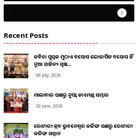
ଦେଶ ବିଦେଶ
Recent Posts
କବିତା ପୁସ୍ତକ ମୁଠାଏ ଅବସୋସ ଲୋକାର୍ପିତ ଅବସୋସ ହିଁ
ନୂଆ ସାହିତ୍ୟ ସୃଷ...
06 July, 2026
ମାଲାବାର ପକ୍ଷରୁ ନୁଓ୍ବା ଡାଏମଣ୍ଡ ସମ୍ଭାର
20 June, 2026
ରୋଟାରୀ କ୍ଲବ ଭୁବନେଶ୍ୱର କଳିଙ୍ଗ ପକ୍ଷରୁ ରୋଟାରୀ
କଳିଙ୍ଗ ସମ୍ମାନ