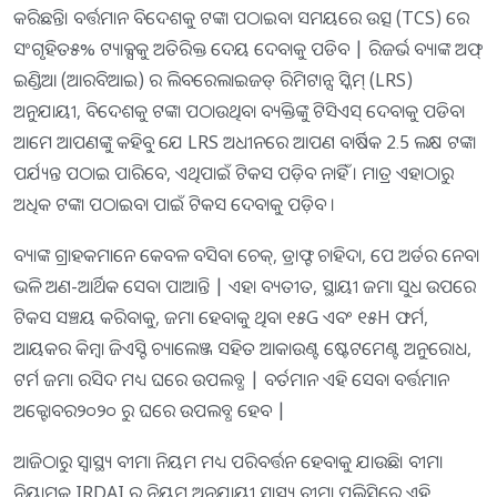
କରିଛନ୍ତି। ବର୍ତ୍ତମାନ ବିଦେଶକୁ ଟଙ୍କା ପଠାଇବା ସମୟରେ ଉତ୍ସ (TCS) ରେ
ସଂଗୃହିତ୫% ଟ୍ୟାକ୍ସକୁ ଅତିରିକ୍ତ ଦେୟ ଦେବାକୁ ପଡିବ | ରିଜର୍ଭ ବ୍ୟାଙ୍କ ଅଫ୍
ଇଣ୍ଡିଆ (ଆରବିଆଇ) ର ଲିବରେଲାଇଜଡ୍ ରିମିଟାନ୍ସ ସ୍କିମ୍ (LRS)
ଅନୁଯାୟୀ, ବିଦେଶକୁ ଟଙ୍କା ପଠାଉଥିବା ବ୍ୟକ୍ତିଙ୍କୁ ଟିସିଏସ୍ ଦେବାକୁ ପଡିବ।
ଆମେ ଆପଣଙ୍କୁ କହିବୁ ଯେ LRS ଅଧୀନରେ ଆପଣ ବାର୍ଷିକ 2.5 ଲକ୍ଷ ଟଙ୍କା
ପର୍ଯ୍ୟନ୍ତ ପଠାଇ ପାରିବେ, ଏଥିପାଇଁ ଟିକସ ପଡ଼ିବ ନାହିଁ । ମାତ୍ର ଏହାଠାରୁ
ଅଧିକ ଟଙ୍କା ପଠାଇବା ପାଇଁ ଟିକସ ଦେବାକୁ ପଡ଼ିବ ।
ବ୍ୟାଙ୍କ ଗ୍ରାହକମାନେ କେବଳ ବସିବା ଚେକ୍, ଡ୍ରାଫ୍ଟ ଚାହିଦା, ପେ ଅର୍ଡର ନେବା
ଭଳି ଅଣ-ଆର୍ଥିକ ସେବା ପାଆନ୍ତି | ଏହା ବ୍ୟତୀତ, ସ୍ଥାୟୀ ଜମା ସୁଧ ଉପରେ
ଟିକସ ସଞ୍ଚୟ କରିବାକୁ, ଜମା ହେବାକୁ ଥିବା ୧୫G ଏବଂ ୧୫H ଫର୍ମ,
ଆୟକର କିମ୍ବା ଜିଏସ୍ଟି ଚ୍ୟାଲେଞ୍ଜ ସହିତ ଆକାଉଣ୍ଟ ଷ୍ଟେଟମେଣ୍ଟ ଅନୁରୋଧ,
ଟର୍ମ ଜମା ରସିଦ ମଧ୍ୟ ଘରେ ଉପଲବ୍ଧ | ବର୍ତମାନ ଏହି ସେବା ବର୍ତ୍ତମାନ
ଅକ୍ଟୋବର୨୦୨୦ ରୁ ଘରେ ଉପଲବ୍ଧ ହେବ |
ଆଜିଠାରୁ ସ୍ୱାସ୍ଥ୍ୟ ବୀମା ନିୟମ ମଧ୍ୟ ପରିବର୍ତ୍ତନ ହେବାକୁ ଯାଉଛି। ବୀମା
ନିୟାମକ IRDAI ର ନିୟମ ଅନୁଯାୟୀ ସ୍ୱାସ୍ଥ୍ୟ ବୀମା ପଲିସିରେ ଏହି