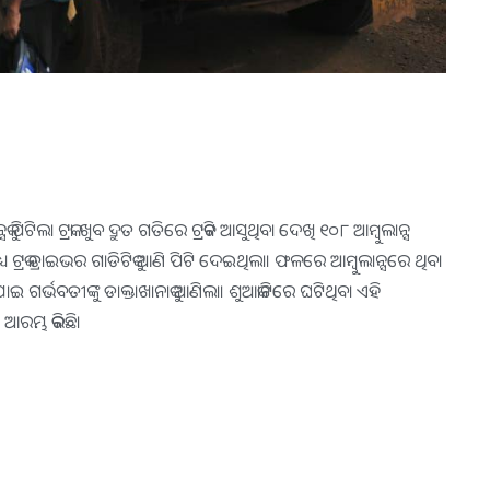
ସକୁ ପିଟିଲା ଟ୍ରକ। ଖୁବ ଦ୍ରୁତ ଗତିରେ ଟ୍ରକଟି ଆସୁଥିବା ଦେଖି ୧୦୮ ଆମ୍ବୁଲାନ୍ସ
୍ୟ ଟ୍ରକ ଡ୍ରାଇଭର ଗାଡିଟିକୁ ଆଣି ପିଟି ଦେଇଥିଲା। ଫଳରେ ଆମ୍ବୁଲାନ୍ସରେ ଥିବା
ାଇ ଗର୍ଭବତୀଙ୍କୁ ଡାକ୍ତାଖାନାକୁ ଆଣିଲା। ଶୁଆକାଟିରେ ଘଟିଥିବା ଏହି
 ଆରମ୍ଭ କରିଛି।