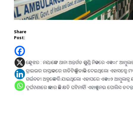
Share
Post:
କେନ୍ଦୁଝର : ନୟାକୋଟ ଥାନା ଅନ୍ତର୍ଗତ କୁମୁଣ୍ଡି ନିକଟରେ ଏକ ୧୦୮ ଆମ୍ବୁଲାନ୍
ଡ୍ରାଇଭର ରାସ୍ତାକଡରେ ଗାଡିଟିକୁ ଛିଡାକରି ଦେଇଥିଲେ। ଏହାସତ୍ତ୍ବେ ମଧ
ଗର୍ଭବତୀ ଅଳ୍ପକେ ବର୍ତ୍ତି ଯାଇଥିଲେ। ଏହାପରେ ଏକ ୧୦୨ ଆମ୍ବୁଲାନ୍ସ ଯ
ଦୁର୍ଘଟଣାରେ କାହାର କିଛି କ୍ଷତି ଘଟିନାହିଁ। ଏହାକୁ ନେଇ ପୋଲିସ ତଦନ୍ତ