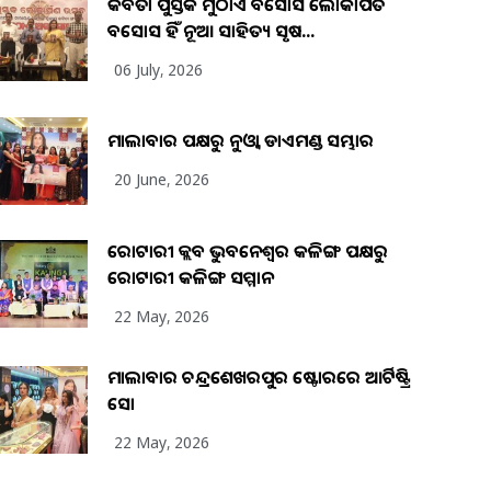
କବିତା ପୁସ୍ତକ ମୁଠାଏ ଅବସୋସ ଲୋକାର୍ପିତ
ଅବସୋସ ହିଁ ନୂଆ ସାହିତ୍ୟ ସୃଷ...
06 July, 2026
ମାଲାବାର ପକ୍ଷରୁ ନୁଓ୍ବା ଡାଏମଣ୍ଡ ସମ୍ଭାର
20 June, 2026
ରୋଟାରୀ କ୍ଲବ ଭୁବନେଶ୍ୱର କଳିଙ୍ଗ ପକ୍ଷରୁ
ରୋଟାରୀ କଳିଙ୍ଗ ସମ୍ମାନ
22 May, 2026
ମାଲାବାର ଚନ୍ଦ୍ରଶେଖରପୁର ଷ୍ଟୋରରେ ଆର୍ଟିଷ୍ଟ୍ରି
ସୋ
22 May, 2026