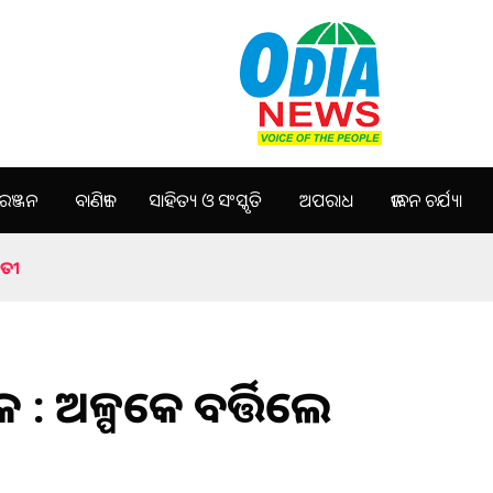
ଞ୍ଜନ
ବାଣିଜ୍ୟ
ସାହିତ୍ୟ ଓ ସଂସ୍କୃତି
ଅପରାଧ
ଜୀବନ ଚର୍ଯ୍ୟା
ବତୀ
ରକ : ଅଳ୍ପକେ ବର୍ତ୍ତିଲେ