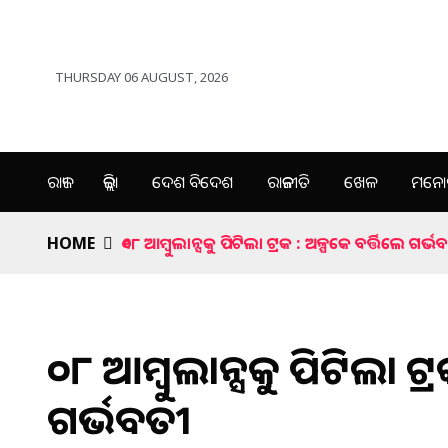
THURSDAY 06 AUGUST, 2026
ରାଜ୍ୟ
ଜିଲ୍ଲା
ଦେଶ ବିଦେଶ
ରାଜନୀତି
ଖେଳ
ମନୋର
HOME
୧୦୮ ଆମ୍ବୁଲାନ୍ସକୁ ପିଟିଲା ଟ୍ରକ : ଅଳ୍ପକେ ବର୍ତ୍ତିଲେ ଗର୍ଭ
୧୦୮ ଆମ୍ବୁଲାନ୍ସକୁ ପିଟିଲା ଟ୍
ଗର୍ଭବତୀ