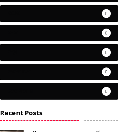
ଅପରାଧ
ଖେଳ
ଜିଲ୍ଲା
ଜୀବନ ଚର୍ଯ୍ୟା
ଦେଶ ବିଦେଶ
Recent Posts